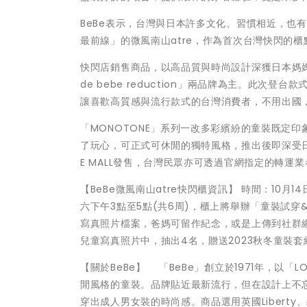
BeBe表示，台灣與日本許多文化、習慣相近，也
最前線」的微風南山atre，作為首次台灣快閃的櫃
快閃店銷售商品，以高品質與時尚設計深獲日本媽媽喜
de bebe reduction」兩品牌為主。此次
讓喜歡高質感與流行款式的台灣消費者，不用出國
「MONOTONE」系列一改多彩繽紛的童裝既定
了玩心，可正式可休閒的獨特風格，推出後即深受日本
E MALL發售，台灣民眾亦可透過官網指定的轉運
【BeBe微風南山atre快閃櫃資訊】 時間：10月14
六下午3點至5點(共6周)，櫃上將舉辦「童裝試
寫真照片檔案，爸媽可留作紀念，或是上傳到社群網站
兒童寫真照片中，抽出4名，贈送2023秋冬童裝套
【關於BeBe】 「BeBe」創立於1971年，以「
閒風格的童裝。品牌貼近最新流行，但在設計上不忘
穿出成人男女裝的時尚感。商品選用英國Liberty、義