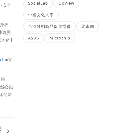
SocialLab
OpView
心安全
中國文化大學
的連身衣，
台灣發明商品促進協會
北市圖
成為嬰
ASUS
Microchip
方的1
p/
■官
人時
怦然心動
打休閒款
篇
除