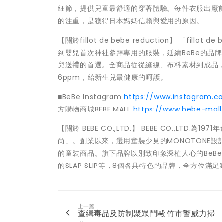
細節，提供兒童最舒適的穿著體驗。每件衣服出廠前
的注重，是獲得日本媽媽信賴與愛用的原因。
【關於fillot de bebe reduction】 「fi
到嬰兒首次神社參拜專用的服裝，延續BeBe的品
兒送禮的首選。全商品從從縫線、布料素材到成品，
6ppm，給新生兒最健康的呵護。
■BeBe Instagram
https://www.instagram.co
方購物商城BEBE MALL
https://www.bebe-mall
【關於 BEBE CO.,LTD.】 BEBE CO.,L
尚」。創業以來，選用童裝少見的MONOTONE
的童裝商品。旗下品牌以別致印象深植人心的BeBe為首，
的SLAP SLIP等，8個各具特色的品牌，全方位
上一篇
查緝毒品及防制聚眾鬥毆 竹市警威力掃