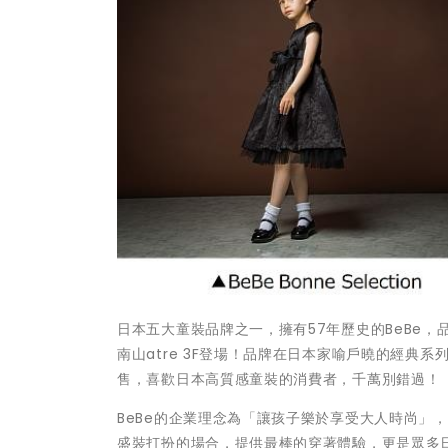
日本五大童裝品牌之一，擁有57年歷史的BeBe，品
南山atre 3F登場！品牌在日本家喻戶曉的經典系
售，喜歡日本高質感童裝的消費者，千萬別錯過！
BeBe的企業理念為「讓孩子樂於享受大人時尚」
盛裝打扮的場合，提供最棒的穿著體驗，更是眾多