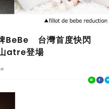
牌BeBe 台灣首度快閃
南山atre登場
時事