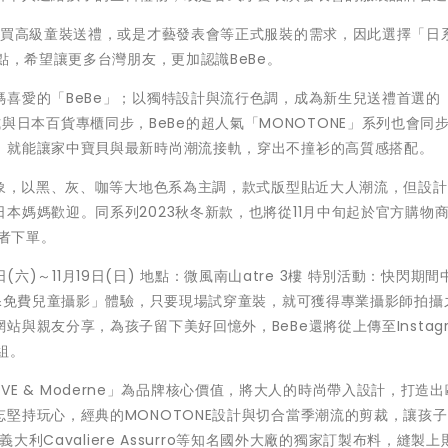
有買高級童裝送禮，或是才藝發表會等正式服裝的需求，因此選擇「日
點，希望讓更多台灣朋友，更加認識BeBe。
愛的「BeBe」；以獨特設計與流行色調，成為新生兒送禮首選的「fi
登台款式與日本百貨專櫃同步，BeBe的超人氣「MONOTONE」系列也會同
，就能讓家中寶貝與最新時尚潮流接軌，穿出不撞衫的高質感搭配。
印象，以黑、灰、咖等大地色系為主調，款式版型貼近大人潮流，但設
媽媽歡迎。同系列2023秋冬新款，也將從11月中旬起於官方購物商
業者下單。
日(六)～11月19日(日) 地點：微風南山atre 3樓 特別活動：快閃期
穿&免費兒童攝影」體驗，只要現場試穿童裝，就可獲得專業攝影師拍攝
與親友分享，為孩子留下美好回憶外，BeBe還將從上傳至Instag
組。
LOVE & Moderne」為品牌核心價值，將大人的時尚帶入設計，打造
堅持玩心，經典的MONOTONE設計與切合當季潮流的剪裁，讓孩
大利Cavaliere Assurro等知名國外大廠的獨家訂製布料，縫製