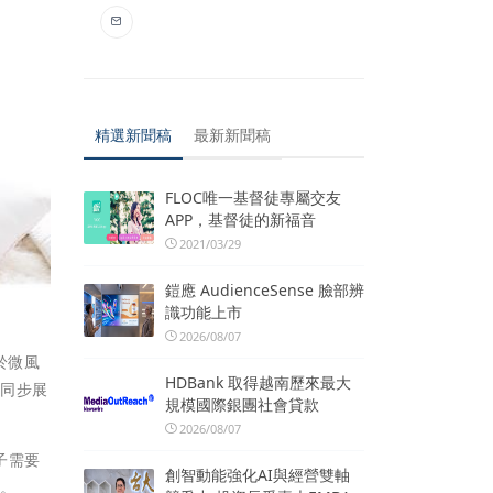
精選新聞稿
最新新聞稿
FLOC唯一基督徒專屬交友
APP，基督徒的新福音
2021/03/29
鎧應 AudienceSense 臉部辨
識功能上市
2026/08/07
於微風
HDBank 取得越南歷來最大
本同步展
規模國際銀團社會貸款
2026/08/07
子需要
創智動能強化AI與經營雙軸
選。