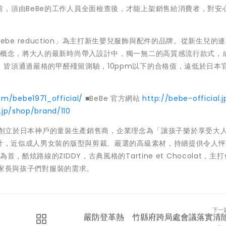
，須由BeBe的工作人員全面檢查後，才能上架銷售給消費者，對安
llot de bebe reduction」為主打新生嬰兒服飾與配件的品牌。從新生兒
牌概念，將大人的最新時尚帶入設計中，獨一無二的高質感流行款式，
皆須通過嚴格的甲醛殘留測驗，10ppm以下的合格值，遠低於日本官
m/bebe1971_official/
■BeBe 官方網站
http://bebe-official.j
.jp/shop/brand/110
TD.為1971年創立於日本神戶的童裝生產銷售商，企業理念為「讓孩子樂於享受大
設計，近似成人男女裝的版型與剪裁、嚴選的高級素材，持續提供令人
酷炫路線的ZIDDY，古典風格的Tartine et Chocolat，主
滿足家長與孩子們對服裝的需求。
下一
嚴防登革熱 竹縣府跨局處會議落實清