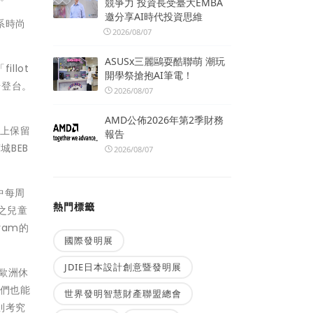
競爭力 投資長受臺大EMBA
邀分享AI時代投資思維
系時尚
2026/08/07
ASUSx三麗鷗耍酷聯萌 潮玩
llot
開學祭搶抱AI筆電！
步登台。
2026/08/07
AMD公佈2026年第2季財務
計上保留
報告
城BEB
2026/08/07
間中每周
熱門標籤
之兒童
ram的
國際發明展
JDIE日本設計創意暨發明展
出歐洲休
子們也能
世界發明智慧財產聯盟總會
上則考究