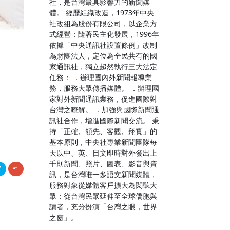
社，是台灣最具影響力的新聞媒
體。 經歷組織改造，1973年中央
社改組為股份有限公司，以企業方
式經營；隨著民主化發展，1996年
依據「中央通訊社設置條例」改制
為財團法人，定位為全民共有的國
家通訊社，獨立超然執行三大法定
任務： ．辦理國內外新聞報導業
務，服務大眾傳播媒體。 ．辦理國
家對外新聞通訊業務，促進國際對
台灣之瞭解。 ．加強與國際新聞通
訊社合作，增進國際新聞交流。 秉
持「正確、領先、客觀、翔實」的
基本原則，中央社專業新聞團隊每
天以中、英、日文即時對外發出上
千則新聞、照片、圖表、影音與資
訊，是台灣唯一多語文新聞媒體，
服務對象從媒體客戶擴大為閱聽大
眾；從台灣民眾延伸至全球僑胞與
讀者，充分扮演「台灣之眼，世界
之窗」。