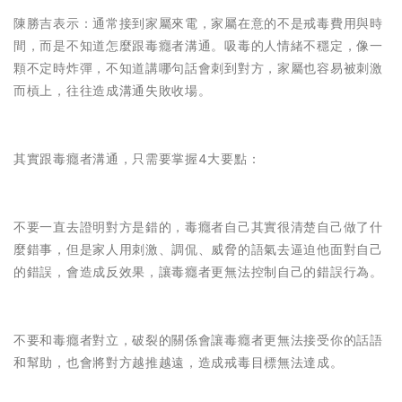
陳勝吉表示：通常接到家屬來電，家屬在意的不是戒毒費用與時
間，而是不知道怎麼跟毒癮者溝通。吸毒的人情緒不穩定，像一
顆不定時炸彈，不知道講哪句話會刺到對方，家屬也容易被刺激
而槓上，往往造成溝通失敗收場。
其實跟毒癮者溝通，只需要掌握4大要點：
不要一直去證明對方是錯的，毒癮者自己其實很清楚自己做了什
麼錯事，但是家人用刺激、調侃、威脅的語氣去逼迫他面對自己
的錯誤，會造成反效果，讓毒癮者更無法控制自己的錯誤行為。
不要和毒癮者對立，破裂的關係會讓毒癮者更無法接受你的話語
和幫助，也會將對方越推越遠，造成戒毒目標無法達成。