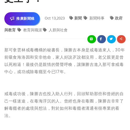
Oct 13,2023
新聞
新聞時事
政府
推廣新聞稿
與教育
教育與職涯
人群與社會
那可拿雲林戒毒機構的秘書長，陳勝吉本身是戒毒過來人，30年
前吸食海洛因和安非他命，家人好說歹說都沒用，老父親更是曾
以死相逼！最後仍是親情的聲聲呼喚，讓陳勝吉進入那可拿戒毒
中心，成功戒除毒癮至今已17年。
戒毒成功後，陳勝吉也投入助人行列，回頭幫助那些和曾經的自
己一樣迷途，在毒海浮沉的人。曾經也身在毒圈，陳勝吉非常了
解毒癮者的處境與想法，對於如何和毒癮者溝通有很專業的看
法。