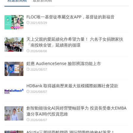
FLOC唯一基督徒專屬交友APP，基督徒的新福音
2021/03/29
天上父親的愛延續化作希望力量！ 六名子女捐贈家扶
「南投映全號」延續善的循環
2026/08/08
鎧應 AudienceSense 臉部辨識功能上市
2026/08/07
HDBank 取得越南歷來最大規模國際銀團社會貸款
2026/08/07
創智動能強化AI與經營雙軸競爭力 投資長受臺大EMBA
邀分享AI時代投資思維
2026/08/07
ASUSx三麗鷗耍酷聯萌 潮玩開學祭搶抱AI筆電！