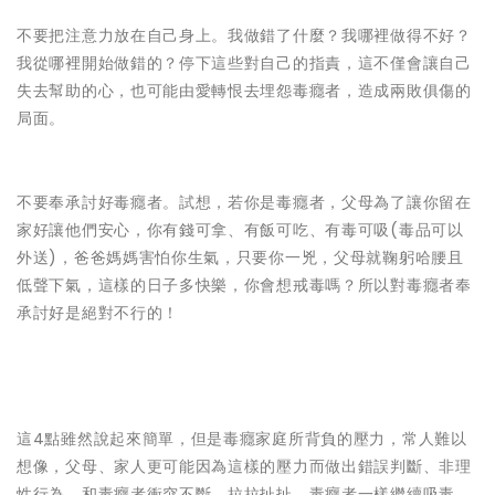
不要把注意力放在自己身上。我做錯了什麼？我哪裡做得不好？
我從哪裡開始做錯的？停下這些對自己的指責，這不僅會讓自己
失去幫助的心，也可能由愛轉恨去埋怨毒癮者，造成兩敗俱傷的
局面。
不要奉承討好毒癮者。試想，若你是毒癮者，父母為了讓你留在
家好讓他們安心，你有錢可拿、有飯可吃、有毒可吸(毒品可以
外送)，爸爸媽媽害怕你生氣，只要你一兇，父母就鞠躬哈腰且
低聲下氣，這樣的日子多快樂，你會想戒毒嗎？所以對毒癮者奉
承討好是絕對不行的！
這4點雖然說起來簡單，但是毒癮家庭所背負的壓力，常人難以
想像，父母、家人更可能因為這樣的壓力而做出錯誤判斷、非理
性行為，和毒癮者衝突不斷，拉拉扯扯，毒癮者一樣繼續吸毒，