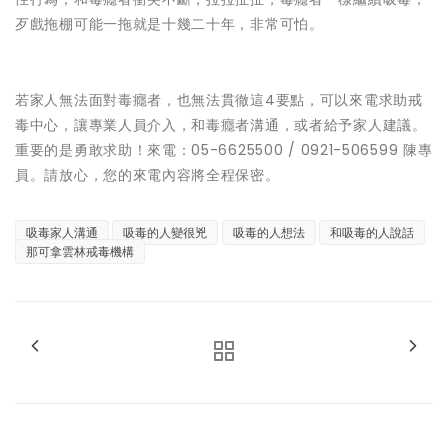
歹戲拖棚可能一拖就是十幾二十年，非常可怕。
若家人無法面對毒癮者，也無法貫徹這4要點，可以來電求助戒
毒中心，讓專業人員介入，和毒癮者溝通，或者給予家人建議。
重要的是勇敢求助！來電：05-6625500 / 0921-506599 陳專
員。請放心，您的來電內容將全程保密。
吸毒家人溝通
吸毒的人變很兇
吸毒的人想法
和吸毒的人說話
那可拿雲林戒毒機構