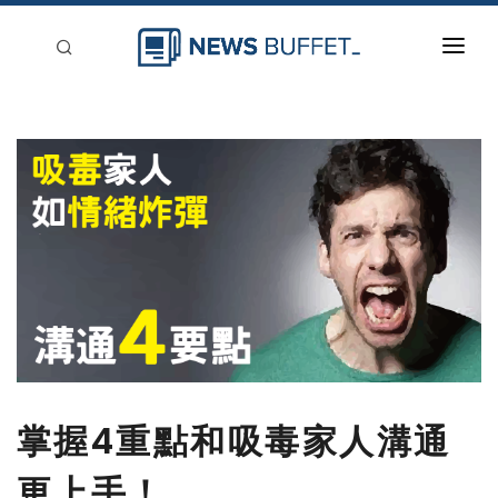
回到首頁
新聞稿分類
登入
刊登
掌握4重點和吸毒家人溝通
更上手！