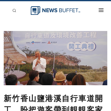
回到首頁
新聞稿分類
登入
刊登
新竹香山鹽港溪自行車道開
工 盼把遊客帶到靚靚客家