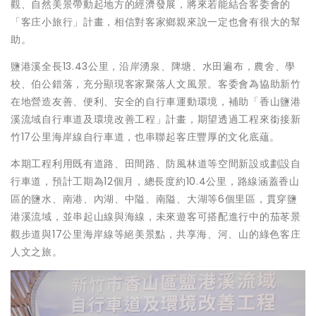
觀、自然美景帶動起地方的經濟發展，將來若能結合客委會的
「客庄小旅行」計畫，相信對客家鄉親來說一定也會有很大的幫
助。
鹽港溪全長13.43公里，沿岸湧泉、陴塘、水田遍布，農舍、學
校、伯公錯落，充分顯現客家聚落人文風景。客委會為協助新竹
在地營造友善、便利、安全的自行車運動環境，補助「香山鹽港
溪流域自行車道及環境改善工程」計畫，期望透過工程來銜接新
竹17公里海岸線自行車道，也串聯起客庄豐厚的文化底蘊。
本期工程利用既有道路、田間路、防風林道等空間新設或劃設自
行車道，預計工期為12個月，總長度約10.4公里，路線涵蓋香山
區的鹽水、南港、內湖、中隘、南隘、大湖等6個里區，貫穿鹽
港溪流域，並串起山線與海線，未來遊客可搭配進行中的茄苳景
觀步道與17公里海岸線等絕美景點，共享海、河、山的綠色客庄
人文之旅。