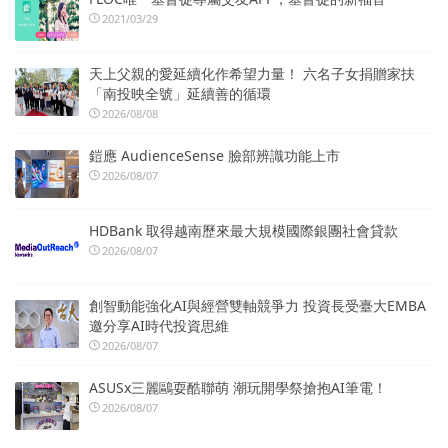
2021/03/29
天上父親的愛延續化作希望力量！ 六名子女捐贈家扶
「南投映全號」延續善的循環
2026/08/08
鎧應 AudienceSense 臉部辨識功能上市
2026/08/07
HDBank 取得越南歷來最大規模國際銀團社會貸款
2026/08/07
創智動能強化AI與經營雙軸競爭力 投資長受臺大EMBA
邀分享AI時代投資思維
2026/08/07
ASUSx三麗鷗耍酷聯萌 潮玩開學祭搶抱AI筆電！
2026/08/07