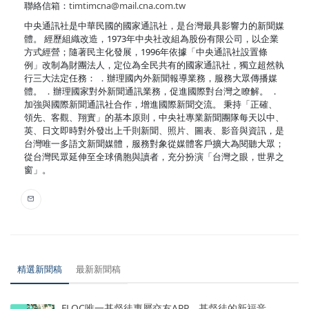
聯絡信箱：
timtimcna@mail.cna.com.tw
中央通訊社是中華民國的國家通訊社，是台灣最具影響力的新聞媒
體。 經歷組織改造，1973年中央社改組為股份有限公司，以企業
方式經營；隨著民主化發展，1996年依據「中央通訊社設置條
例」改制為財團法人，定位為全民共有的國家通訊社，獨立超然執
行三大法定任務： ．辦理國內外新聞報導業務，服務大眾傳播媒
體。 ．辦理國家對外新聞通訊業務，促進國際對台灣之瞭解。 ．
加強與國際新聞通訊社合作，增進國際新聞交流。 秉持「正確、
領先、客觀、翔實」的基本原則，中央社專業新聞團隊每天以中、
英、日文即時對外發出上千則新聞、照片、圖表、影音與資訊，是
台灣唯一多語文新聞媒體，服務對象從媒體客戶擴大為閱聽大眾；
從台灣民眾延伸至全球僑胞與讀者，充分扮演「台灣之眼，世界之
窗」。
精選新聞稿
最新新聞稿
FLOC唯一基督徒專屬交友APP，基督徒的新福音