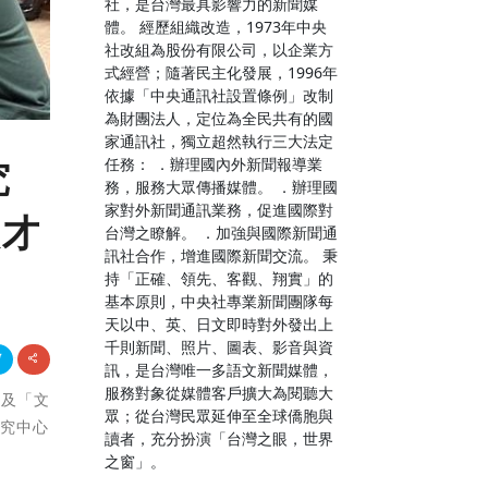
社，是台灣最具影響力的新聞媒
體。 經歷組織改造，1973年中央
社改組為股份有限公司，以企業方
式經營；隨著民主化發展，1996年
依據「中央通訊社設置條例」改制
為財團法人，定位為全民共有的國
家通訊社，獨立超然執行三大法定
任務： ．辦理國內外新聞報導業
究
務，服務大眾傳播媒體。 ．辦理國
家對外新聞通訊業務，促進國際對
人才
台灣之瞭解。 ．加強與國際新聞通
訊社合作，增進國際新聞交流。 秉
持「正確、領先、客觀、翔實」的
基本原則，中央社專業新聞團隊每
天以中、英、日文即時對外發出上
千則新聞、照片、圖表、影音與資
訊，是台灣唯一多語文新聞媒體，
服務對象從媒體客戶擴大為閱聽大
以及「文
眾；從台灣民眾延伸至全球僑胞與
研究中心
讀者，充分扮演「台灣之眼，世界
之窗」。