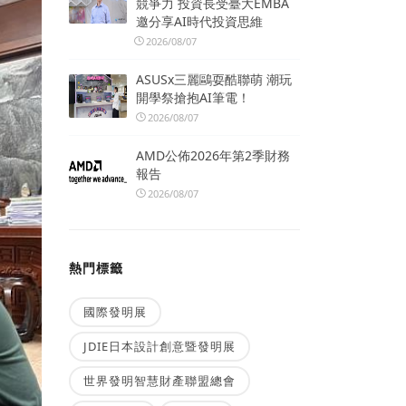
競爭力 投資長受臺大EMBA
邀分享AI時代投資思維
2026/08/07
ASUSx三麗鷗耍酷聯萌 潮玩
開學祭搶抱AI筆電！
2026/08/07
AMD公佈2026年第2季財務
報告
2026/08/07
熱門標籤
國際發明展
JDIE日本設計創意暨發明展
世界發明智慧財產聯盟總會