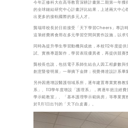
今年正修科大在高等教育深耕計畫第二期第一年獲得
的全球鏈結研究中心計畫評比結果，上述兩大中心
出更多的接軌國際的多元人才。
龔瑞璋校長於日前接受「天下學習Cheers」專
這筆經費將會用在多元學習空間與實作設施，以求
同時為提升學生學習動機與成效，本校112年度提供
試、實務專題製作，學習表現優異者，再提供競賽
龔校長也說，包括電子系師生結合人因工程參數與生
創意暨發明展」一舉摘下金牌；視覺傳逹設計系畢
另外因應增設醫護領域系所，逐年建置專業實務教室
系」、113學年度增設「護理系」，將逐年挹注經
學示範教室」、「基本護理學示範病房」等專業實
於11月1日出刊的「天下白皮書」。