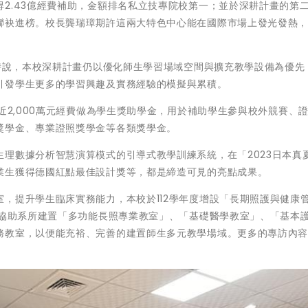
2.43億經費補助，金額排名私立技專院校第一；並於深耕計畫的第
聯袂進榜。校長龔瑞璋期許這兩大特色中心能在國際市場上發光發熱
訪時說，本校深耕計畫仍以優化師生學習場域空間與擴充教學設備為優先
引發學生更多的學習興趣及實務經驗的模擬與累積。
近2,000萬元經費做為學生獎助學金，用於補助學生參與校外競賽、
獎學金、專業證照獎學金等各類獎學金。
理數據分析智慧演算模式的引導式教學訓練系統，在「2023日本真
業生獲得德國紅點最佳設計獎等，都是締造可見的亮點成果。
，提升學生臨床實務能力，本校於112學年度增設「長期照護與健康
費協助系所建置「多功能長照專業教室」、「基礎醫學教室」、「基本
務教室，以便能充裕、完善的建置師生多元教學場域。更多的專訪內