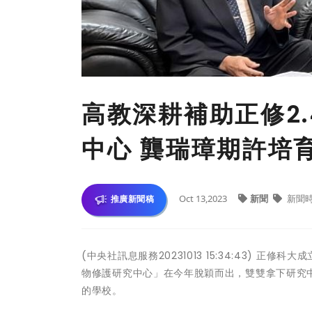
高教深耕補助正修2.
中心 龔瑞璋期許培
Oct 13,2023
新聞
新聞
推廣新聞稿
(中央社訊息服務20231013 15:34:43)
物修護研究中心」在今年脫穎而出，雙雙拿下研究
的學校。