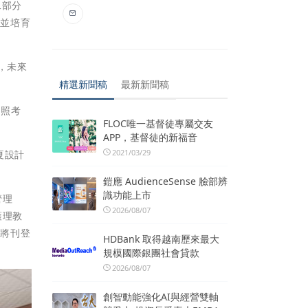
二部分
，並培育
，未來
精選新聞稿
最新新聞稿
證照考
FLOC唯一基督徒專屬交友
APP，基督徒的新福音
2021/03/29
夏設計
鎧應 AudienceSense 臉部辨
識功能上市
管理
2026/08/07
護理教
容將刊登
HDBank 取得越南歷來最大
規模國際銀團社會貸款
2026/08/07
創智動能強化AI與經營雙軸