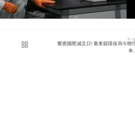
下一
響應國際減災日! 臺東縣環保局今辦
卑..
立即購買新聞稿曝光
分
者的
發一篇新聞稿透通到各大媒體的最快速、最便捷的方案！
透
如