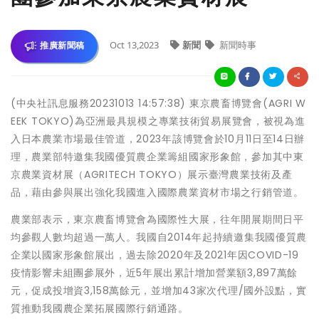
Oct 13,2023
新聞
新聞時事
推廣新聞稿
(中央社訊息服務20231013 14:57:38) 東京農畜博覽會(AGRI W
EEK TOKYO)為亞洲最具規模之專業技術貿易展覽會，被視為進
入日本農業市場最佳管道，2023年該博覽會於10月11日至14日辦
理，農業部特邀集我國優質農企業籌組國家形象館，參加其中東
京農業資材展（AGRITECH TOKYO）展示臺灣農業技術及產
品，藉由參與展出強化我國進入國際農業資材市場之行銷管道。
農業部表示，東京農畜博覽會為國際性大展，往年開展期間日平
均參觀人數均超過一萬人。我國自2014年起持續邀集我國優質農
企業以國家形象館展出，過去除2020年及2021年因COVID-19
疫情影響未組團參展外，近5年展出累計增加營業額3,897萬餘
元，促成投增資3,158萬餘元，並增加43家次代理/國外設點，實
質推動我國農企業拓展國際行銷通路。