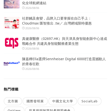
化全球航網連結
2026/08/06
社群觸及會變，品牌入口要掌握在自己手上：
Cloudmax 匯智推出 .tw／.台灣網域限時優惠
2026/08/06
真健康醫療（02697.HK）與天津具身智能創新中心達成
戰略合作 共建具身智能醫療產業生態
2026/08/06
陳嘉樺Ella選擇Sennheiser Digital 6000打造震撼動人
的青春狂歡
2026/08/06
熱門標籤
北市圖
國際發明展
中國文化大學
SocialLab
OpView
世界發明智慧財產聯盟總會