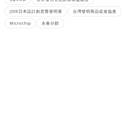
JDIE日本設計創意暨發明展
台灣發明商品促進協會
Microchip
永春分館
NEWSBUFFET 新聞稿自助吧
新聞稿的好去處，三分鐘上稿完成，最快接觸最多讀者的方案！
刊登新聞稿
立即購買新聞稿曝光