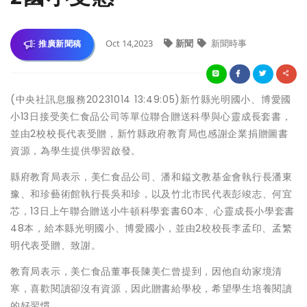
Oct 14,2023
新聞
新聞時事
推廣新聞稿
(中央社訊息服務20231014 13:49:05)新竹縣光明國小、博愛國
小13日接受美仁食品公司等單位聯合贈送科學與心靈成長套書，
並由2校校長代表受贈，新竹縣政府教育局也感謝企業捐贈圖書
資源，為學生提供學習啟發。
縣府教育局表示，美仁食品公司、潘和鎰文教基金會執行長潘東
豫、和珍藝術館執行長吳和珍，以及竹北市民代表彭竣志、何宜
芯，13日上午聯合贈送小牛頓科學套書60本、心靈成長小學套書
48本，給本縣光明國小、博愛國小，並由2校校長李孟印、孟繁
明代表受贈、致謝。
教育局表示，美仁食品董事長陳美仁曾提到，因他自幼家境清
寒，喜歡閱讀卻沒有資源，因此贈書給學校，希望學生培養閱讀
的好習慣。