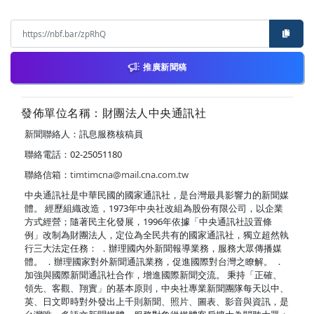
推廣新聞稿
發佈單位名稱：財團法人中央通訊社
新聞聯絡人：訊息服務核稿員
聯絡電話：02-25051180
聯絡信箱：
timtimcna@mail.cna.com.tw
中央通訊社是中華民國的國家通訊社，是台灣最具影響力的新聞媒
體。 經歷組織改造，1973年中央社改組為股份有限公司，以企業
方式經營；隨著民主化發展，1996年依據「中央通訊社設置條
例」改制為財團法人，定位為全民共有的國家通訊社，獨立超然執
行三大法定任務： ．辦理國內外新聞報導業務，服務大眾傳播媒
體。 ．辦理國家對外新聞通訊業務，促進國際對台灣之瞭解。 ．
加強與國際新聞通訊社合作，增進國際新聞交流。 秉持「正確、
領先、客觀、翔實」的基本原則，中央社專業新聞團隊每天以中、
英、日文即時對外發出上千則新聞、照片、圖表、影音與資訊，是