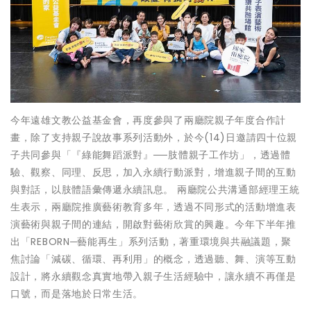
今年遠雄文教公益基金會，再度參與了兩廳院親子年度合作計
畫，除了支持親子說故事系列活動外，於今(14)日邀請四十位親
子共同參與「『綠能舞蹈派對』──肢體親子工作坊」，透過體
驗、觀察、同理、反思，加入永續行動派對，增進親子間的互動
與對話，以肢體語彙傳遞永續訊息。 兩廳院公共溝通部經理王統
生表示，兩廳院推廣藝術教育多年，透過不同形式的活動增進表
演藝術與親子間的連結，開啟對藝術欣賞的興趣。今年下半年推
出「REBORN─藝能再生」系列活動，著重環境與共融議題，聚
焦討論「減碳、循環、再利用」的概念，透過聽、舞、演等互動
設計，將永續觀念真實地帶入親子生活經驗中，讓永續不再僅是
口號，而是落地於日常生活。