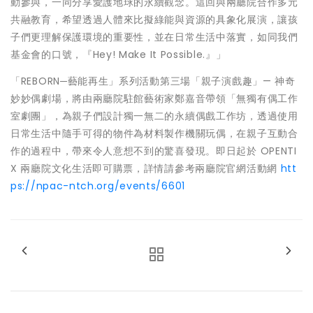
動參與，一同分享愛護地球的永續觀念。這回與兩廳院合作多元
共融教育，希望透過人體來比擬綠能與資源的具象化展演，讓孩
子們更理解保護環境的重要性，並在日常生活中落實，如同我們
基金會的口號，『Hey! Make It Possible.』」
「REBORN─藝能再生」系列活動第三場「親子演戲趣」— 神奇
妙妙偶劇場，將由兩廳院駐館藝術家鄭嘉音帶領「無獨有偶工作
室劇團」，為親子們設計獨一無二的永續偶戲工作坊，透過使用
日常生活中隨手可得的物件為材料製作機關玩偶，在親子互動合
作的過程中，帶來令人意想不到的驚喜發現。即日起於 OPENTI
X 兩廳院文化生活即可購票，詳情請參考兩廳院官網活動網
htt
ps://npac-ntch.org/events/6601