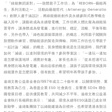
「『綠能舞蹈派對』──肢體親子工作坊」為「REBORN─藝能再
生」系列活動之一， 活動由藝能世代（Artenergy Generatio
n）創辦人盧子涵設計，將綠能藝術創作及永續參與式教學概念
融入其中，讓藝術成為永續發電機。工作坊將人體比擬為綠能裝
置零件，讓身體成為發電廠，進行控制、穩定、流暢、平衡等動
作，另外也帶入「綠色能源循環路徑」的概念，利用親子闖關與
肢體動作練習，體驗能源的製造與傳輸。同時工作坊也引導親子
一起討論「減碳」的概念，當身體能量就是生活能源時，我們要
如何「減碳」以達到環境的平衡？參與學童說：「一邊玩一邊知
道怎麼保護地球，感覺好有趣。」家長也表示：「從未想過可以
將身體比喻為發電廠，藉由這樣的概念，讓孩子認識環境保護與
綠能運作是怎麼回事，很有創意，希望明年再帶孩子參加。」
遠雄文教公益基金會自1997年成立二十餘年來，以關懷弱勢、重
視教育為己任，為善盡企業 ESG 社會責任，並響應 SDGs 聯合
國發展目標，提供優質教育，共同減少不平等。遠雄文教公益基
金會執行長楊舜欽表示：「減碳、環境永續等ESG議題已成全球
新顯學，遠雄集團除了以綠能建築為目標外，也希望透過各類活