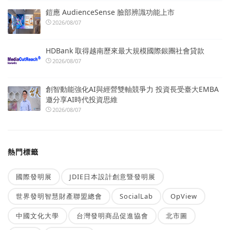
鎧應 AudienceSense 臉部辨識功能上市
2026/08/07
HDBank 取得越南歷來最大規模國際銀團社會貸款
2026/08/07
創智動能強化AI與經營雙軸競爭力 投資長受臺大EMBA
邀分享AI時代投資思維
2026/08/07
熱門標籤
國際發明展
JDIE日本設計創意暨發明展
世界發明智慧財產聯盟總會
SocialLab
OpView
中國文化大學
台灣發明商品促進協會
北市圖