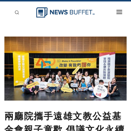
回到首頁
新聞稿分類
登入
刊登
兩廳院攜手遠雄文教公益基
金會親子童歡 倡議文化永續