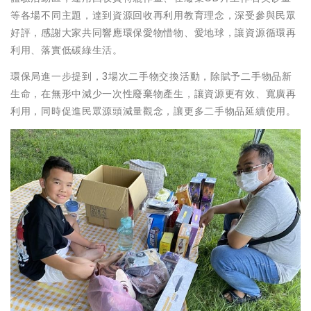
等各場不同主題，達到資源回收再利用教育理念，深受參與民眾
好評，感謝大家共同響應環保愛物惜物、愛地球，讓資源循環再
利用、落實低碳綠生活。
環保局進一步提到，3場次二手物交換活動，除賦予二手物品新
生命，在無形中減少一次性廢棄物產生，讓資源更有效、寬廣再
利用，同時促進民眾源頭減量觀念，讓更多二手物品延續使用。