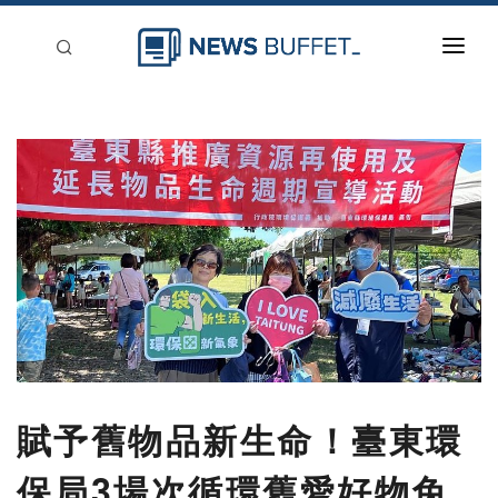
回到首頁
新聞稿分類
登入
刊登
賦予舊物品新生命！臺東環
保局3場次循環舊愛好物免