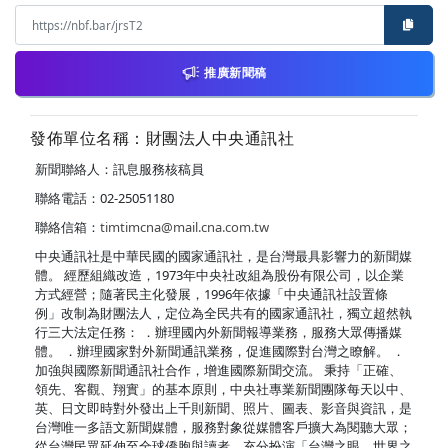
推廣新聞稿
發佈單位名稱：財團法人中央通訊社
新聞聯絡人：訊息服務核稿員
聯絡電話：02-25051180
聯絡信箱：
timtimcna@mail.cna.com.tw
中央通訊社是中華民國的國家通訊社，是台灣最具影響力的新聞媒
體。 經歷組織改造，1973年中央社改組為股份有限公司，以企業
方式經營；隨著民主化發展，1996年依據「中央通訊社設置條
例」改制為財團法人，定位為全民共有的國家通訊社，獨立超然執
行三大法定任務： ．辦理國內外新聞報導業務，服務大眾傳播媒
體。 ．辦理國家對外新聞通訊業務，促進國際對台灣之瞭解。 ．
加強與國際新聞通訊社合作，增進國際新聞交流。 秉持「正確、
領先、客觀、翔實」的基本原則，中央社專業新聞團隊每天以中、
英、日文即時對外發出上千則新聞、照片、圖表、影音與資訊，是
台灣唯一多語文新聞媒體，服務對象從媒體客戶擴大為閱聽大眾；
從台灣民眾延伸至全球僑胞與讀者，充分扮演「台灣之眼，世界之