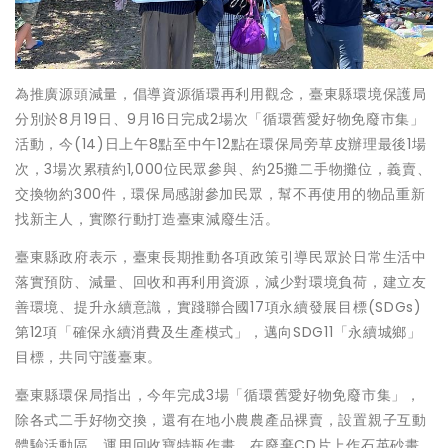
為推廣源頭減量，倡導資源循環再利用觀念，臺東縣環境保護局
分別於8月19日、9月16日完成2場次「循環舊愛好物免廢市集」
活動，今(14)日上午8點至中午12點在環保局旁草皮辦理最後1場
次，3場次累積約1,000位民眾參與、約25攤二手物攤位，義賣、
交換物約300件，環保局感謝參加民眾，幫不再使用的物品重新
找新主人，實際行動打造臺東減廢生活。
臺東縣政府表示，臺東長期推動各項政策引導民眾於日常生活中
落實預防、減量、回收和再利用資源，減少對環境負荷，建立友
善環境、提升永續意識，實踐聯合國17項永續發展目標(SDGs)
第12項「確保永續消費及生產模式」，邁向SDG11「永續城鄉」
目標，共同守護臺東。
臺東縣環保局指出，今年完成3場「循環舊愛好物免廢市集」，
除各式二手好物交換，還有在地小農農產品裸賣，設置親子互動
體驗活動區，運用回收寶特瓶作畫、在廢棄CD片上作石英砂畫