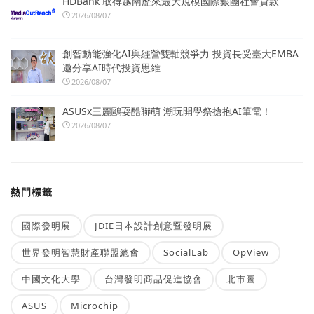
HDBank 取得越南歷來最大規模國際銀團社會貸款
2026/08/07
創智動能強化AI與經營雙軸競爭力 投資長受臺大EMBA
邀分享AI時代投資思維
2026/08/07
ASUSx三麗鷗耍酷聯萌 潮玩開學祭搶抱AI筆電！
2026/08/07
熱門標籤
國際發明展
JDIE日本設計創意暨發明展
世界發明智慧財產聯盟總會
SocialLab
OpView
中國文化大學
台灣發明商品促進協會
北市圖
ASUS
Microchip