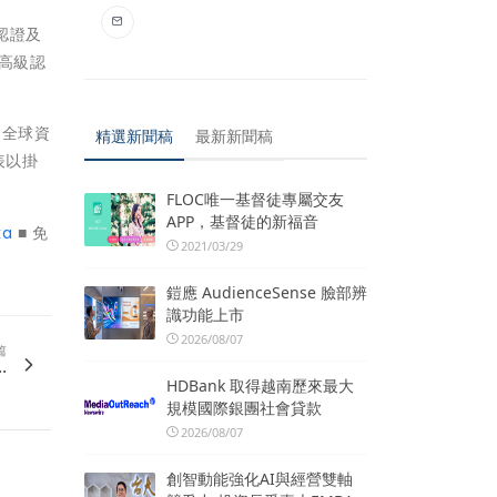
認證及
高級認
會全球資
精選新聞稿
最新新聞稿
表以掛
FLOC唯一基督徒專屬交友
APP，基督徒的新福音
ka
■ 免
2021/03/29
鎧應 AudienceSense 臉部辨
識功能上市
2026/08/07
篇
.
HDBank 取得越南歷來最大
規模國際銀團社會貸款
2026/08/07
創智動能強化AI與經營雙軸