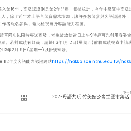
入第16年，高級認證則是第2年開辦，根據統計，今年中級暨中高級
54人，除了近年本土語言師資需求增加，讓許多教師參與客語認證外，
工作者報名參與，藉此檢視自身客語能力程度。
認證成績單同步以限時專送寄發，考生於放榜當日上午9時起可先利用客委
成績。若對成績有疑義，請於113年1月12日(星期五)前將成績複查申請
13年2月19日(星期一)以掛號寄發。
■ 112年度客語能力認證網站
https://hakka.sce.ntnu.edu.tw/hak
下一
2023母語共玩 竹美館公會堂匯市集活..