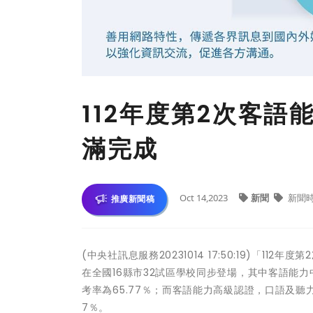
112年度第2次客語
滿完成
Oct 14,2023
新聞
新聞
推廣新聞稿
(中央社訊息服務20231014 17:50:19)「1
在全國16縣市32試區學校同步登場，其中客語能力
考率為65.77％；而客語能力高級認證，口語及聽力測
7％。