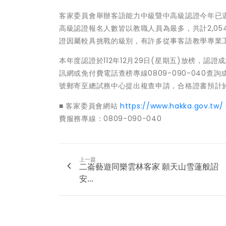
客家委員會舉辦客語能力中級暨中高級認證今年已邁
高級認證報名人數皆以教職人員為最多，共計2,0
證因屬較具挑戰的級別，有許多從事客語教學專業
本年度認證於112年12月29日(星期五)放榜，
訊網或免付費電話查榜專線0809-090-040查詢
號郵寄至總試務中心提出複查申請，合格證書預計於1
■ 客家委員會網站
https://www.hakka.gov.tw/
費服務專線：0809-090-040
上一篇
二崙藝遊同樂雲林客家 願天山雪蓮般詔
安...