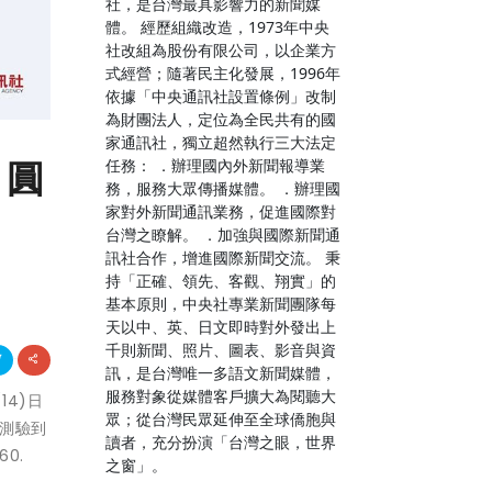
社，是台灣最具影響力的新聞媒
體。 經歷組織改造，1973年中央
社改組為股份有限公司，以企業方
式經營；隨著民主化發展，1996年
依據「中央通訊社設置條例」改制
為財團法人，定位為全民共有的國
家通訊社，獨立超然執行三大法定
 圓
任務： ．辦理國內外新聞報導業
務，服務大眾傳播媒體。 ．辦理國
家對外新聞通訊業務，促進國際對
台灣之瞭解。 ．加強與國際新聞通
訊社合作，增進國際新聞交流。 秉
持「正確、領先、客觀、翔實」的
基本原則，中央社專業新聞團隊每
天以中、英、日文即時對外發出上
千則新聞、照片、圖表、影音與資
訊，是台灣唯一多語文新聞媒體，
服務對象從媒體客戶擴大為閱聽大
14)日
眾；從台灣民眾延伸至全球僑胞與
寫測驗到
讀者，充分扮演「台灣之眼，世界
0.
之窗」。