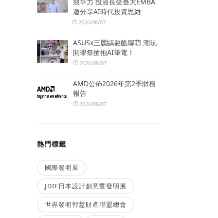
競爭力 投資長受臺大EMBA
邀分享AI時代投資思維
2026/08/07
ASUSx三麗鷗耍酷聯萌 潮玩
開學祭搶抱AI筆電！
2026/08/07
AMD公佈2026年第2季財務
報告
2026/08/07
熱門標籤
國際發明展
JDIE日本設計創意暨發明展
世界發明智慧財產聯盟總會