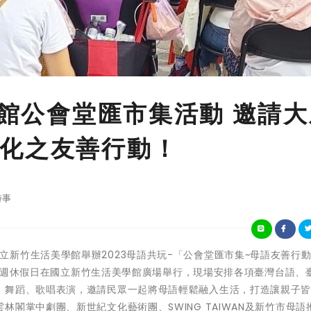
美館公會堂匯市集活動 邀請
化之友善行動！
時事
化部所屬國立新竹生活美學館舉辦2023母語共玩-「公會堂匯市集~母語友善行
29日週休假日在國立新竹生活美學館廣場舉行，現場安排各項臺灣台語、
、舞蹈、歌唱表演，邀請民眾一起將母語輕鬆融入生活，打造讓親子
閣掌中劇團、新世紀文化藝術團、SWING TAIWAN及新竹市母語