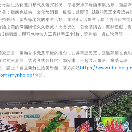
之母語生活化運用形式及落實狀況，每場安排了母語市集活動，邀請2
美；攤商也提供「文化幣消費」服務，鼓勵18-21歲的民眾來母語共
用招呼語，參與每場次的集章活動，集滿4天活動章，除了提升日常使
母語之美的滿滿回憶久久收藏！火燙燙的「公會堂講古」闖關遊戲，
集3個戳章，即可兌換無人工香精手工皂1枚，讓你能一邊口說母語，一
國家語言，更融合多元及平權的概念，友善手語民眾，讓聽障朋友也
孩們前來參與，透過各式各樣的活動安排，一起共玩母語、享受母語
訊，請上「國立新竹生活美學館」官方網站
https://www.nhclac.go
.com/mynhclac/
查詢。