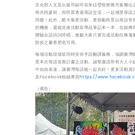
文化部人文及出版司副司長朱砡瑩視察匯市集攤位
商共同參與，與民眾透過母語交流，一起感受母語之
同樂！此外，酷卡集章活動，更鼓勵民眾以母語常
的機會，還能兌換活動宣導品筆記本一本，也能將
體驗台語詩詞吟唱，激勵大家只要完成活動任務蒐
防疫之馨香肥皂可用。
每場活動現場皆同時安排手語翻譯服務，強調臺灣
受本次母語友善計畫之活動。誠摯邀請所有大人小
中自由表達，讓臺灣母語能一起共好！更多活動資
及Facebook粉絲專頁
https://www.facebook
（廣告）