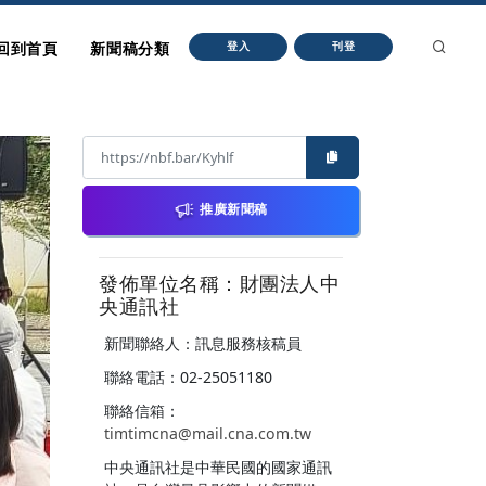
回到首頁
新聞稿分類
登入
刊登
推廣新聞稿
發佈單位名稱：財團法人中
央通訊社
新聞聯絡人：訊息服務核稿員
聯絡電話：02-25051180
聯絡信箱：
timtimcna@mail.cna.com.tw
中央通訊社是中華民國的國家通訊