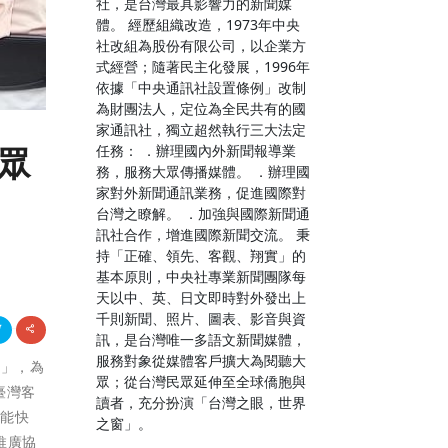
社，是台灣最具影響力的新聞媒
體。 經歷組織改造，1973年中央
社改組為股份有限公司，以企業方
式經營；隨著民主化發展，1996年
依據「中央通訊社設置條例」改制
為財團法人，定位為全民共有的國
家通訊社，獨立超然執行三大法定
任務： ．辦理國內外新聞報導業
大眾
務，服務大眾傳播媒體。 ．辦理國
家對外新聞通訊業務，促進國際對
台灣之瞭解。 ．加強與國際新聞通
訊社合作，增進國際新聞交流。 秉
持「正確、領先、客觀、翔實」的
基本原則，中央社專業新聞團隊每
天以中、英、日文即時對外發出上
千則新聞、照片、圖表、影音與資
訊，是台灣唯一多語文新聞媒體，
服務對象從媒體客戶擴大為閱聽大
動」，為
眾；從台灣民眾延伸至全球僑胞與
臺灣客
讀者，充分扮演「台灣之眼，世界
皆能快
之窗」。
推廣協