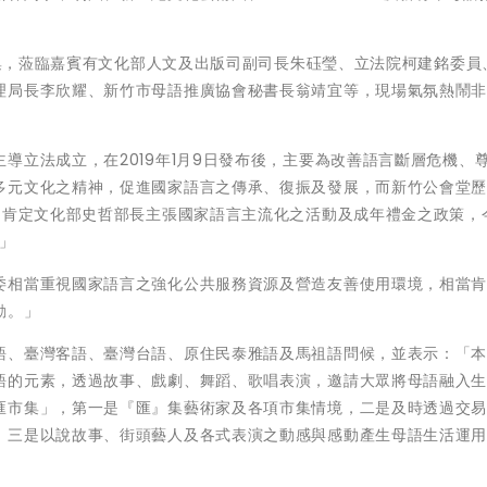
賓雲集，蒞臨嘉賓有文化部人文及出版司副司長朱砡瑩、立法院柯建銘委員
理局長李欣耀、新竹市母語推廣協會秘書長翁靖宜等，現場氣氛熱鬧
導立法成立，在2019年1月9日發布後，主要為改善語言斷層危機、
多元文化之精神，促進國家語言之傳承、復振及發展，而新竹公會堂
，肯定文化部史哲部長主張國家語言主流化之活動及成年禮金之政策，
」
委相當重視國家語言之強化公共服務資源及營造友善使用環境，相當
動。」
語、臺灣客語、臺灣台語、原住民泰雅語及馬祖語問候，並表示：「
語的元素，透過故事、戲劇、舞蹈、歌唱表演，邀請大眾將母語融入
匯市集」，第一是『匯』集藝術家及各項市集情境，二是及時透過交
，三是以說故事、街頭藝人及各式表演之動感與感動產生母語生活運