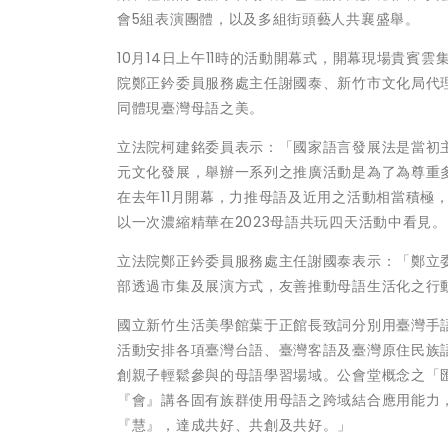
會5組表演團體，以及多組街頭藝人共襄盛舉。
10月14日上午11時的活動開幕式，開幕現場貴
院鄭正鈐委員服務處主任謝國泰、新竹市文化局代
同體現臺灣母語之美。
立法院柯建銘委員表示：「國家語言發展法是當初主
元文化發展，舉辦一系列之推廣活動是為了為尊重
在去年11月開幕，力推母語及近用之活動相當積極
以一次濃縮精華在2023母語共玩四天活動中看見。
立法院鄭正鈐委員服務處主任謝國泰表示：「鄭立
部透過市集及展演方式，友善推動母語生活化之行
國立新竹生活美學館葉于正館長致詞分別用臺灣手
活動安排各項臺灣台語、臺灣客語及臺灣原住民族
創親子輕鬆參與的母語學習場域。公會堂概念之「
『會』講各固有族群使用母語之跨域結合應用能力
『慧』，達成共好、共創及共好。」