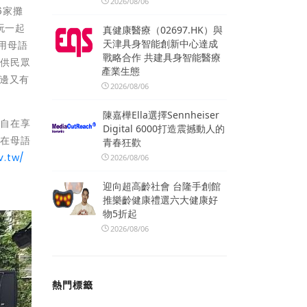
2026/08/06
6家攤
玩一起
真健康醫療（02697.HK）與
天津具身智能創新中心達成
用母語
戰略合作 共建具身智能醫療
提供民眾
產業生態
邊又有
2026/08/06
陳嘉樺Ella選擇Sennheiser
能自在享
Digital 6000打造震撼動人的
、在母語
青春狂歡
v.tw/
2026/08/06
迎向超高齡社會 台隆手創館
推樂齡健康禮選六大健康好
物5折起
2026/08/06
熱門標籤