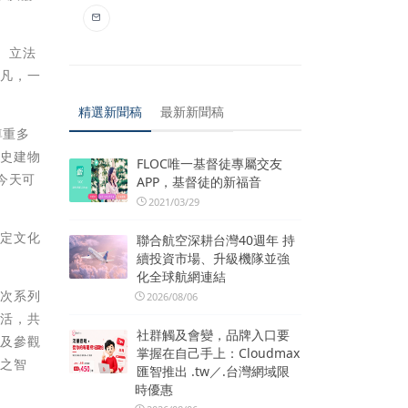
、立法
非凡，一
精選新聞稿
最新新聞稿
尊重多
歷史建物
FLOC唯一基督徒專屬交友
今天可
APP，基督徒的新福音
2021/03/29
肯定文化
聯合航空深耕台灣40週年 持
續投資市場、升級機隊並強
化全球航網連結
本次系列
2026/08/06
生活，共
社群觸及會變，品牌入口要
易及參觀
掌握在自己手上：Cloudmax
用之智
匯智推出 .tw／.台灣網域限
時優惠