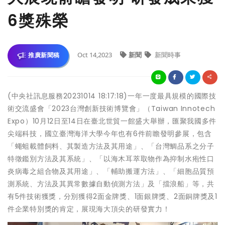
6獎殊榮
Oct 14,2023
新聞
新聞時事
推廣新聞稿
(中央社訊息服務20231014 18:17:18)一年一度最具規模的國際技
術交流盛會「2023台灣創新技術博覽會」（Taiwan Innotech
Expo）10月12日至14日在臺北世貿一館盛大舉辦，匯聚我國多件
尖端科技，國立臺灣海洋大學今年也有6件前瞻發明參展，包含
「蠅蛆載體飼料、其製造方法及其用途」、「台灣鯛品系之分子
特徵鑑別方法及其系統」、「以海木耳萃取物作為抑制水疱性口
炎病毒之組合物及其用途」、「輔助搬運方法」、「細胞品質預
測系統、方法及其異常數據自動偵測方法」及「擋浪船」等，共
有5件技術獲獎，分別獲得2面金牌獎、1面銀牌獎、2面銅牌獎及1
件企業特別獎的肯定，展現海大頂尖的研發實力！