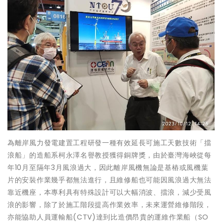
為離岸風力發電建置工程研發一種有效延長可施工天數技術「擋
浪船」的造船系柯永澤名譽教授獲得銅牌獎，由於臺灣海峽從每
年10月至隔年3月風浪過大，因此離岸風機無論是基樁或風機葉
片的安裝作業幾乎都無法進行，且維修船也可能因風浪過大無法
靠近機座，本專利具有特殊設計可以大幅消波、擋浪，減少受風
浪的影響，除了於施工階段提高作業效率，未來運營維修階段，
亦能協助人員運輸船(CTV)達到比造價昂貴的運維作業船（SO