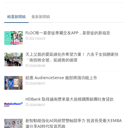
精選新聞稿
最新新聞稿
FLOC唯一基督徒專屬交友APP，基督徒的新福音
2021/03/29
天上父親的愛延續化作希望力量！ 六名子女捐贈家扶
「南投映全號」延續善的循環
2026/08/08
鎧應 AudienceSense 臉部辨識功能上市
2026/08/07
HDBank 取得越南歷來最大規模國際銀團社會貸款
2026/08/07
創智動能強化AI與經營雙軸競爭力 投資長受臺大EMBA
邀分享AI時代投資思維