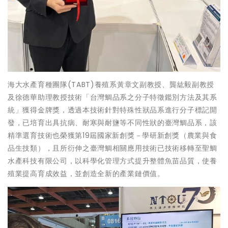
海大水產育種團隊(TABT)養殖系黃章文副教授、龔紘毅副教授
及徐德華助理教授技術「台灣鯛品系之分子特徵鑑別方法及其系
統」獲得金牌獎，透過本技術針對特殊性狀品系進行分子標記開
發，已培育出具抗病、耐寒與耐鹽等不同性狀的臺灣鯛品系，該
精準選育技術也榮獲第19屆國家新創獎－學研新創獎（農業與食
品生技類），且所衍伸之臺灣鯛相關應用技術已技術移轉至聖鯛
水產科技有限公司，以科學化管理方式提升整體魚苗品質，使養
殖業提高育成效益，並創造全新的產業鏈價值。