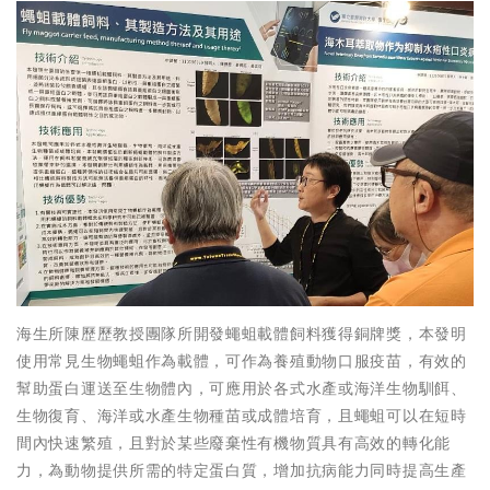
海生所陳歷歷教授團隊所開發蠅蛆載體飼料獲得銅牌獎，本發明
使用常見生物蠅蛆作為載體，可作為養殖動物口服疫苗，有效的
幫助蛋白運送至生物體內，可應用於各式水產或海洋生物馴餌、
生物復育、海洋或水產生物種苗或成體培育，且蠅蛆可以在短時
間內快速繁殖，且對於某些廢棄性有機物質具有高效的轉化能
力，為動物提供所需的特定蛋白質，增加抗病能力同時提高生產