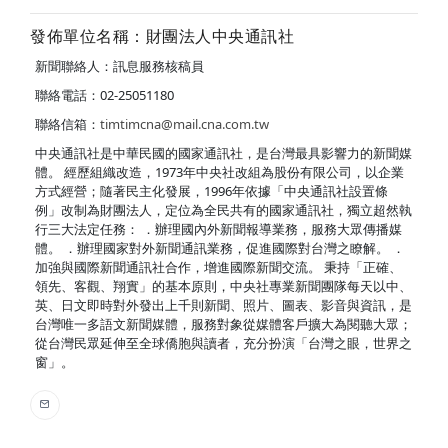
發佈單位名稱：財團法人中央通訊社
新聞聯絡人：訊息服務核稿員
聯絡電話：02-25051180
聯絡信箱：
timtimcna@mail.cna.com.tw
中央通訊社是中華民國的國家通訊社，是台灣最具影響力的新聞媒
體。 經歷組織改造，1973年中央社改組為股份有限公司，以企業
方式經營；隨著民主化發展，1996年依據「中央通訊社設置條
例」改制為財團法人，定位為全民共有的國家通訊社，獨立超然執
行三大法定任務： ．辦理國內外新聞報導業務，服務大眾傳播媒
體。 ．辦理國家對外新聞通訊業務，促進國際對台灣之瞭解。 ．
加強與國際新聞通訊社合作，增進國際新聞交流。 秉持「正確、
領先、客觀、翔實」的基本原則，中央社專業新聞團隊每天以中、
英、日文即時對外發出上千則新聞、照片、圖表、影音與資訊，是
台灣唯一多語文新聞媒體，服務對象從媒體客戶擴大為閱聽大眾；
從台灣民眾延伸至全球僑胞與讀者，充分扮演「台灣之眼，世界之
窗」。