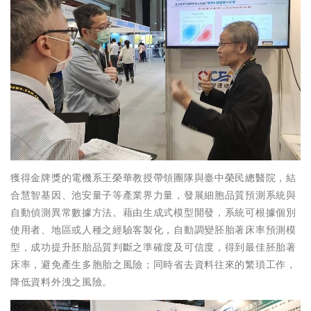
獲得金牌獎的電機系王榮華教授帶領團隊與臺中榮民總醫院，結
合慧智基因、池安量子等產業界力量，發展細胞品質預測系統與
自動偵測異常數據方法。藉由生成式模型開發，系統可根據個別
使用者、地區或人種之經驗客製化，自動調變胚胎著床率預測模
型，成功提升胚胎品質判斷之準確度及可信度，得到最佳胚胎著
床率，避免產生多胞胎之風險；同時省去資料往來的繁瑣工作，
降低資料外洩之風險。