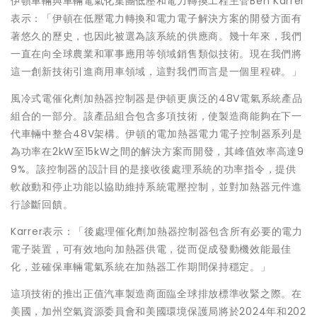
伊頓車輛與車輛電氣化集團低壓和電力轉換工程主管Ben Karrer
表示：「伊頓在低壓電力轉換和電力電子解決方案的開發方面有
著悠久的歷史，也因此被選為該系統的供應商。幾十年來，我們
一直在向全球農業和軍事應用等領域銷售類似技術。現在我們將
這一創新技術引進商用車領域，這對我們而言是一個里程碑。」
風冷式電催化劑加熱器控制器是伊頓更廣泛的48V電氣系統產品
組合的一部分。該產品組合包含多項技術，使製造商能夠在下一
代車輛中整合48V架構。伊頓的電加熱器電力電子控制器系列是
為功率在2kW至15kW之間的解決方案而開發，其峰值效率高達9
9%。該控制器的設計目的是接收後處理系統的功率指令，提供
軟啟動和停止功能以協助維持系統電壓控制，並對加熱器元件進
行診斷回饋。
Karrer表示：「後處理催化劑加熱器控制器包含所有必要的電力
電子裝置，可有效地向加熱器供電，從而促成發動機效能最佳
化，並確保車輛電氣系統在加熱器工作期間保持穩定。」
這項技術的推出正值汽車製造商面臨全球排放標準收緊之際。在
美國，加州空氣資源委員會和美國環境保護局將於2024年和202