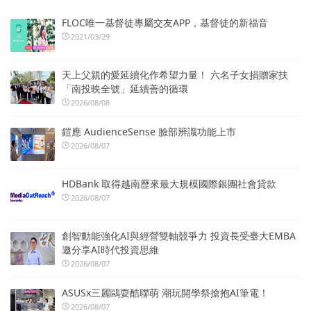
FLOC唯一基督徒專屬交友APP，基督徒的新福音
2021/03/29
天上父親的愛延續化作希望力量！ 六名子女捐贈家扶
「南投映全號」延續善的循環
2026/08/08
鎧應 AudienceSense 臉部辨識功能上市
2026/08/07
HDBank 取得越南歷來最大規模國際銀團社會貸款
2026/08/07
創智動能強化AI與經營雙軸競爭力 投資長受臺大EMBA
邀分享AI時代投資思維
2026/08/07
ASUSx三麗鷗耍酷聯萌 潮玩開學祭搶抱AI筆電！
2026/08/07