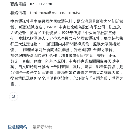
聯絡電話：02-25051180
聯絡信箱：
timtimcna@mail.cna.com.tw
中央通訊社是中華民國的國家通訊社，是台灣最具影響力的新聞媒
體。 經歷組織改造，1973年中央社改組為股份有限公司，以企業
方式經營；隨著民主化發展，1996年依據「中央通訊社設置條
例」改制為財團法人，定位為全民共有的國家通訊社，獨立超然執
行三大法定任務： ．辦理國內外新聞報導業務，服務大眾傳播媒
體。 ．辦理國家對外新聞通訊業務，促進國際對台灣之瞭解。 ．
加強與國際新聞通訊社合作，增進國際新聞交流。 秉持「正確、
領先、客觀、翔實」的基本原則，中央社專業新聞團隊每天以中、
英、日文即時對外發出上千則新聞、照片、圖表、影音與資訊，是
台灣唯一多語文新聞媒體，服務對象從媒體客戶擴大為閱聽大眾；
從台灣民眾延伸至全球僑胞與讀者，充分扮演「台灣之眼，世界之
窗」。
精選新聞稿
最新新聞稿