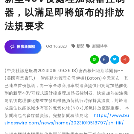
器，以滿足即將頒布的排放
法規要求
Oct 16,2023
新聞
新聞時事
推廣新聞稿
(中央社訊息服務20231016 09:36:18)密西根州紹斯菲爾德--
(美國商業資訊)--智能動力管理公司伊頓(Eaton)今天宣布，其
已達成首份協議，向一家全球商用車製造商提供用於電加熱催化
劑的新型48V可程式設計後處理加熱器控制器。快速加熱柴油機
尾氣後處理催化劑並在發動機低負荷執行時保持其溫度，對於達
成最佳效能以減少有害的氮氧化物(NOx)尾氣排放至關重要。 本
新聞稿包含多媒體資訊。完整新聞稿請見此：
https://www.bu
sinesswire.com/news/home/20231010518797/zh-HK/