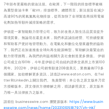
7年頒布更嚴格的柴油法規。在歐洲，下一階段的排放標準被稱
為重型柴油卡車「歐VII」排放標準。總體而言，新法規旨在減少
高達90%的尾氣氮氧化物排放，從而加快了全球製造商採用電催
化劑加熱等額外減排策略的需求。
伊頓是一家智能動力管理公司，致力於改善人類生活品質並提升
環境質量。無論現在還是未來，我們承諾誠信經營、可持續發展
和幫助客戶更好地管理動力。在電氣化和數位化發展趨勢的協助
下，我們正在加速推進全球向再生能源轉型，幫助解決最緊迫的
動力管理挑戰，為我們的利益相關方及社會創造更多價值。 伊頓
公司成立自1911年，今年是伊頓公司自紐約證券交易所上市第100
周年。2022年，伊頓公司銷售額達208億美元，業務遍佈170多
個國家。如欲瞭解更多資訊，請造訪www.eaton.com。在Twi
tter和LinkedIn上關注我們。 免責聲明：本公告之原文版本乃官
方授權版本。譯文僅供方便瞭解之用，煩請參照原文，原文版本
乃唯一具法律效力之版本。
請前往 businesswire.com 瀏覽源版本:
https://www.busin
esswire.com/news/home/20231010518797/zh-HK/