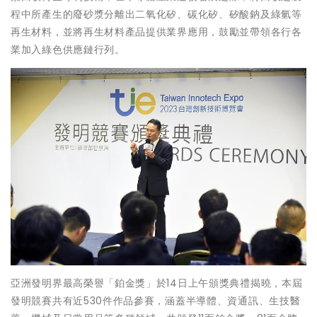
程中所產生的廢砂漿分離出二氧化矽、碳化矽、矽酸鈉及綠氫等
再生材料，並將再生材料產品提供業界應用，鼓勵並帶領各行各
業加入綠色供應鏈行列。
亞洲發明界最高榮譽「鉑金獎」於14日上午頒獎典禮揭曉，本屆
發明競賽共有近530件作品參賽，涵蓋半導體、資通訊、生技醫