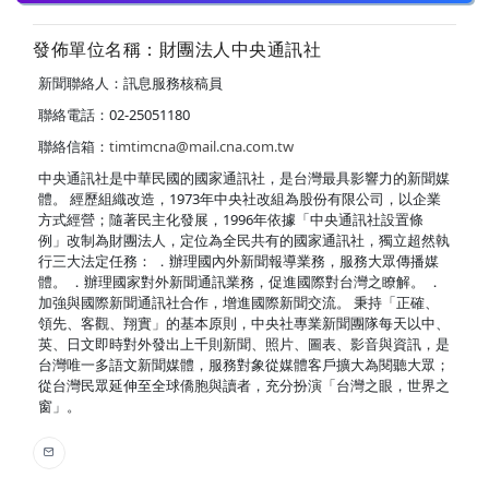
發佈單位名稱：財團法人中央通訊社
新聞聯絡人：訊息服務核稿員
聯絡電話：02-25051180
聯絡信箱：
timtimcna@mail.cna.com.tw
中央通訊社是中華民國的國家通訊社，是台灣最具影響力的新聞媒
體。 經歷組織改造，1973年中央社改組為股份有限公司，以企業
方式經營；隨著民主化發展，1996年依據「中央通訊社設置條
例」改制為財團法人，定位為全民共有的國家通訊社，獨立超然執
行三大法定任務： ．辦理國內外新聞報導業務，服務大眾傳播媒
體。 ．辦理國家對外新聞通訊業務，促進國際對台灣之瞭解。 ．
加強與國際新聞通訊社合作，增進國際新聞交流。 秉持「正確、
領先、客觀、翔實」的基本原則，中央社專業新聞團隊每天以中、
英、日文即時對外發出上千則新聞、照片、圖表、影音與資訊，是
台灣唯一多語文新聞媒體，服務對象從媒體客戶擴大為閱聽大眾；
從台灣民眾延伸至全球僑胞與讀者，充分扮演「台灣之眼，世界之
窗」。