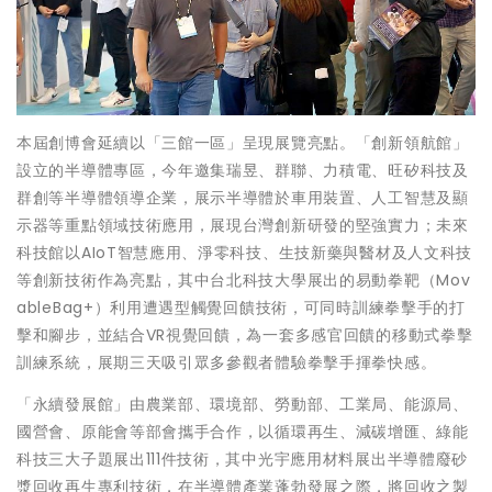
本屆創博會延續以「三館一區」呈現展覽亮點。「創新領航館」
設立的半導體專區，今年邀集瑞昱、群聯、力積電、旺矽科技及
群創等半導體領導企業，展示半導體於車用裝置、人工智慧及顯
示器等重點領域技術應用，展現台灣創新研發的堅強實力；未來
科技館以AIoT智慧應用、淨零科技、生技新藥與醫材及人文科技
等創新技術作為亮點，其中台北科技大學展出的易動拳靶（Mov
ableBag+）利用遭遇型觸覺回饋技術，可同時訓練拳擊手的打
擊和腳步，並結合VR視覺回饋，為一套多感官回饋的移動式拳擊
訓練系統，展期三天吸引眾多參觀者體驗拳擊手揮拳快感。
「永續發展館」由農業部、環境部、勞動部、工業局、能源局、
國營會、原能會等部會攜手合作，以循環再生、減碳增匯、綠能
科技三大子題展出111件技術，其中光宇應用材料展出半導體廢砂
漿回收再生專利技術，在半導體產業蓬勃發展之際，將回收之製