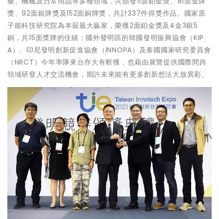
藥、機械及日常用品等多種領域，共頒發11面鉑金獎、81面金牌
獎、92面銀牌獎及152面銅牌獎，共計337件得獎作品。國家原
子能科技研究院為本屆最大贏家，榮獲2面鉑金獎及4金3銀5
銅，共15面獎牌的佳績；國外發明區的韓國發明振興協會（KIP
A）、印尼發明創新促進協會（INNOPA）及泰國國家研究委員會
（NRCT）今年率隊來台亦大有斬獲，也藉由展覽提供國際間跨
領域研發人才交流機會，期許未來能有更多創新想法大放異彩。