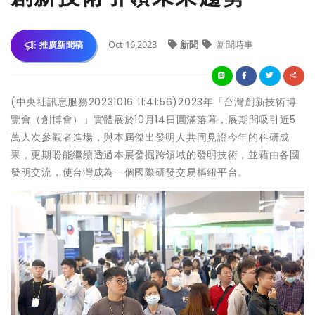
Oct 16,2023
新聞
新聞時事
推廣新聞稿
(中央社訊息服務20231016 11:41:56)2023年「台灣創新技術博
覽會（創博會）」實體展於10月14日圓滿落幕，展期間吸引近5
萬人次參觀者進場，與本屆傑出發明人共同見證今年的科研成
果，更期盼能繼續透過本展發掘跨領域的發明技術，並藉由各國
發明交流，使台灣成為一個國際研發交易樞紐平台。