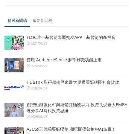
精選新聞稿
最新新聞稿
FLOC唯一基督徒專屬交友APP，基督徒的新福音
2021/03/29
鎧應 AudienceSense 臉部辨識功能上市
2026/08/07
HDBank 取得越南歷來最大規模國際銀團社會貸款
2026/08/07
創智動能強化AI與經營雙軸競爭力 投資長受臺大EMBA
邀分享AI時代投資思維
2026/08/07
ASUSx三麗鷗耍酷聯萌 潮玩開學祭搶抱AI筆電！