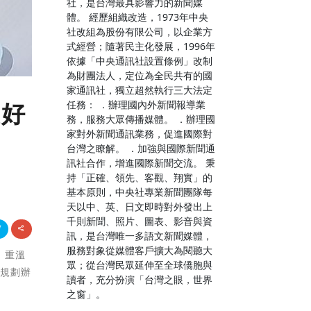
社，是台灣最具影響力的新聞媒
體。 經歷組織改造，1973年中央
社改組為股份有限公司，以企業方
式經營；隨著民主化發展，1996年
依據「中央通訊社設置條例」改制
為財團法人，定位為全民共有的國
家通訊社，獨立超然執行三大法定
任務： ．辦理國內外新聞報導業
美好
務，服務大眾傳播媒體。 ．辦理國
家對外新聞通訊業務，促進國際對
台灣之瞭解。 ．加強與國際新聞通
訊社合作，增進國際新聞交流。 秉
持「正確、領先、客觀、翔實」的
基本原則，中央社專業新聞團隊每
天以中、英、日文即時對外發出上
千則新聞、照片、圖表、影音與資
訊，是台灣唯一多語文新聞媒體，
服務對象從媒體客戶擴大為閱聽大
，重溫
眾；從台灣民眾延伸至全球僑胞與
同規劃辦
讀者，充分扮演「台灣之眼，世界
之窗」。