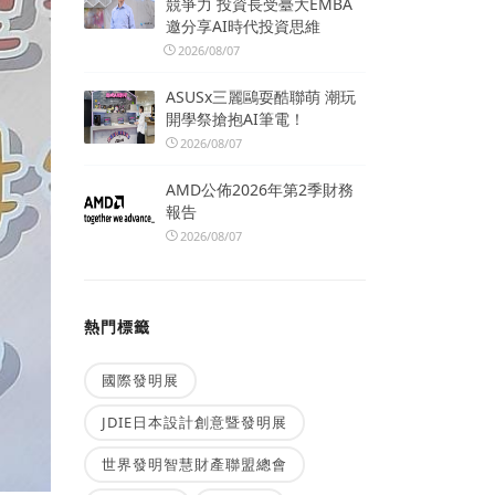
競爭力 投資長受臺大EMBA
邀分享AI時代投資思維
2026/08/07
ASUSx三麗鷗耍酷聯萌 潮玩
開學祭搶抱AI筆電！
2026/08/07
AMD公佈2026年第2季財務
報告
2026/08/07
熱門標籤
國際發明展
JDIE日本設計創意暨發明展
世界發明智慧財產聯盟總會