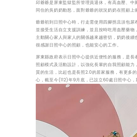
邱爺爺是屏東監獄監所管理員退休，有高血壓、中
同住的吳奶奶動怒，面對爺爺的狀況奶奶在照顧上
爺爺初到日照中心時，行走需使用四腳拐且須包尿
並接受生活自立支援訓練，並且按時吃用血壓藥物
主動關心家人與家人的關係越來越密切，奶奶後續
很感謝日照中心的照顧，也能安心的工作。
屏東縣政府表示日照中心提供近便性的服務，是長
照顧模式及活動設計，以強化長輩的自我照顧能力
質的生活，比起也是長照2.0的居家服務，有更多
心，截至今(112)年9月底，已設立60處日照中心