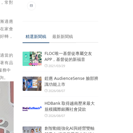
躁，常對
爺漸適應
，在家會
況好轉，
精選新聞稿
最新新聞稿
FLOC唯一基督徒專屬交友
劃適當的
APP，基督徒的新福音
過著有品
2021/03/29
服務中
洽詢。
鎧應 AudienceSense 臉部辨
識功能上市
2026/08/07
HDBank 取得越南歷來最大
規模國際銀團社會貸款
2026/08/07
創智動能強化AI與經營雙軸