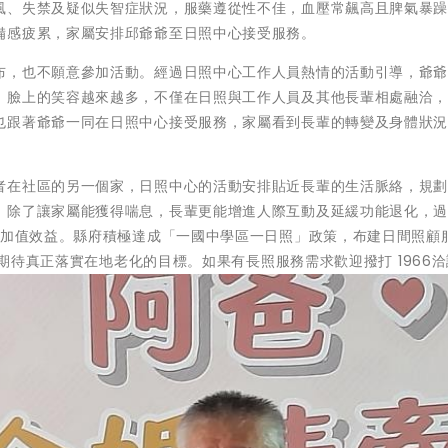
風、失禁及疑似失智症狀況，服藥遵從性不佳，血壓常飆高且脾氣暴
備感疲累，家屬安排邱爺爺至日照中心接受服務。
布，也不願意參加活動。經過日照中心工作人員熱情的活動引導，爺
，臉上的笑容越來越多，不僅在日照與工作人員及其他長輩相處融洽
也跟著爺爺一同在日照中心接受服務，家屬看到長輩的轉變及身體狀
者在社區的另一個家，日照中心的活動安排貼近長輩的生活脈絡，規
，除了讓家屬能獲得喘息，長輩更能增進人際互動及延緩功能退化，
的加值效益。縣府積極達成「一國中學區一日照」政策，布建日間照顧
，期待真正落實在地老化的目標。如果有長照服務需求歡迎撥打 1966