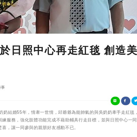
於日照中心再走紅毯 創造
時事
 邱爺爺與吳奶奶結婚55年，情牽一世情，邱爺爺為能帥氣的與吳奶奶牽手走紅毯
訓練服務，強化肢體功能完成不藉助輔具行走目標，並與日照中心一
驚喜，讓一同參與的親朋好友感動不已。