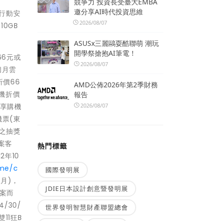
競爭力 投資長受臺大EMBA
邀分享AI時代投資思維
勢行動安
2026/08/07
10GB
ASUSx三麗鷗耍酷聯萌 潮玩
開學祭搶抱AI筆電！
66元或
2026/08/07
個月雲
折價66
AMD公佈2026年第2季財務
購機折價
報告
2026/08/07
案享購機
機票(東
)之抽獎
案客
熱門標籤
2年10
ome/c
國際發明展
個月)，
JDIE日本設計創意暨發明展
方案而
/30/
世界發明智慧財產聯盟總會
11狂B