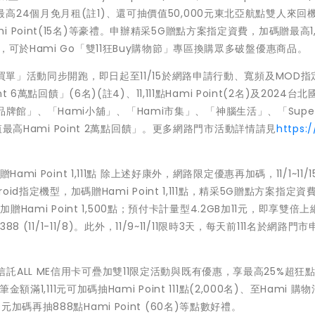
00GB最高24個月免月租(註1)、還可抽價值50,000元東北亞航點雙人來回
Hami Point(15名)等豪禮。申辦精采5G贈點方案指定資費，加碼贈最高1,
點等於1元，可於Hami Go「雙11狂Buy購物節」專區換購眾多破盤優惠商品。
買單」活動同步開跑，即日起至11/15於網路申請行動、寬頻及MOD指
6萬點回饋」(6名)(註4)、11,111點Hami Point(2名)及2024台
mi品牌館」、「Hami小舖」、「Hami市集」、「神腦生活」、「Super
值最高Hami Point 2萬點回饋」。更多網路門市活動詳情請見
https:/
i Point 1,111點 除上述好康外，網路限定優惠再加碼，11/1~11/
id指定機型，加碼贈Hami Point 1,111點，精采5G贈點方案指定資
贈Hami Point 1,500點；預付卡計量型4.2GB加11元，即享雙倍上
 (11/1-11/8)。此外，11/9~11/11限時3天，每天前111名於網路門
前刷中國信託ALL ME信用卡可疊加雙11限定活動與既有優惠，享最高25%超狂
滿1,111元可加碼抽Hami Point 111點(2,000名)、至Hami 購
000元加碼再抽888點Hami Point (60名)等點數好禮。