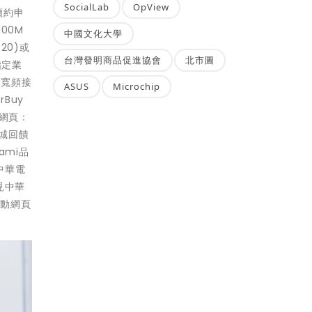
SocialLab
OpView
續約申
00M
中國文化大學
20)或
台灣發明商品促進協會
北市圖
指定業
、寬頻接
ASUS
Microchip
Buy
節網頁：
商城回饋
ami品
中華電
見中華
活動網頁