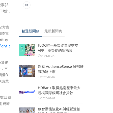
機票(3
111點，
定方案
精選新聞稿
最新新聞稿
北國際電
Buy
FLOC唯一基督徒專屬交友
/cht.t
APP，基督徒的新福音
2021/03/29
15於網
鎧應 AudienceSense 臉部辨
費，再
識功能上市
網量8.
2026/08/07
市申請業
HDBank 取得越南歷來最大
規模國際銀團社會貸款
點數回饋
2026/08/07
物消費即
創智動能強化AI與經營雙軸