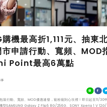
G購機最高折1,111元、抽東
門市申請行動、寬頻、MOD
 Point最高6萬點
時事
電信雙11包裝行動、寬頻、MOD優惠連發，寵粉寵到心坎裡！即日起至11/30
NG Galaxy Z Flip5 8G/256G、SONY Xperia 1 V 12G/