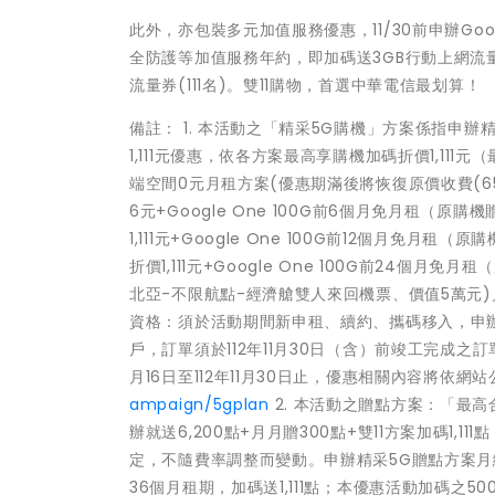
此外，亦包裝多元加值服務優惠，11/30前申辦Go
全防護等加值服務年約，即加碼送3GB行動上網流量券，還有機會
流量券(111名)。雙11購物，首選中華電信最划算！
備註： 1. 本活動之「精采5G購機」方案係指申辦精
1,111元優惠，依各方案最高享購機加碼折價1,111元
端空間0元月租方案(優惠期滿後將恢復原價收費(65元
6元+Google One 100G前6個月免月租（原
1,111元+Google One 100G前12個月免
折價1,111元+Google One 100G前24個
北亞-不限航點-經濟艙雙人來回機票、價值5萬元)／雄獅旅
資格：須於活動期間新申租、續約、攜碼移入，申辦
戶，訂單須於112年11月30日（含）前竣工完成之
月16日至112年11月30日止，優惠相關內容將依
ampaign/5gplan
2. 本活動之贈點方案：「最高合計送
辦就送6,200點+月月贈300點+雙11方案加碼1,111點
定，不隨費率調整而變動。申辦精采5G贈點方案月繳9
36個月租期，加碼送1,111點；本優惠活動加碼之500