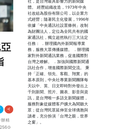
社，是台灣最具影響力的新聞媒
體。 經歷組織改造，1973年中央
社改組為股份有限公司，以企業方
式經營；隨著民主化發展，1996年
依據「中央通訊社設置條例」改制
為財團法人，定位為全民共有的國
家通訊社，獨立超然執行三大法定
任務： ．辦理國內外新聞報導業
北亞
務，服務大眾傳播媒體。 ．辦理國
家對外新聞通訊業務，促進國際對
指
台灣之瞭解。 ．加強與國際新聞通
訊社合作，增進國際新聞交流。 秉
持「正確、領先、客觀、翔實」的
基本原則，中央社專業新聞團隊每
天以中、英、日文即時對外發出上
千則新聞、照片、圖表、影音與資
訊，是台灣唯一多語文新聞媒體，
服務對象從媒體客戶擴大為閱聽大
眾；從台灣民眾延伸至全球僑胞與
讀者，充分扮演「台灣之眼，世界
申辦精
之窗」。
256G