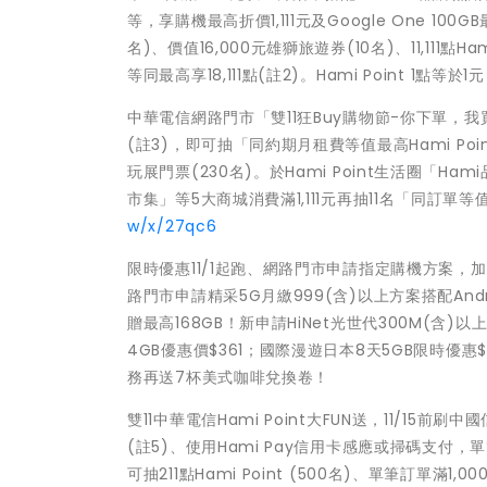
等，享購機最高折價1,111元及Google One 1
名)、價值16,000元雄獅旅遊券(10名)、11,111點
等同最高享18,111點(註2)。Hami Point 1
中華電信網路門市「雙11狂Buy購物節-你下單，我
(註3)，即可抽「同約期月租費等值最高Hami Point 
玩展門票(230名)。於Hami Point生活圈「Ha
市集」等5大商城消費滿1,111元再抽11名「同訂單等
w/x/27qc6
限時優惠11/1起跑、網路門市申請指定購機方案，加贈Ham
路門市申請精采5G月繳999(含)以上方案搭配Andro
贈最高168GB！新申請HiNet光世代300M(含)以上加
4GB優惠價$361；國際漫遊日本8天5GB限時優惠$388
務再送7杯美式咖啡兌換卷！
雙11中華電信Hami Point大FUN送，11/15
(註5)、使用Hami Pay信用卡感應或掃碼支付，單筆金額
可抽211點Hami Point (500名)、單筆訂單滿1,