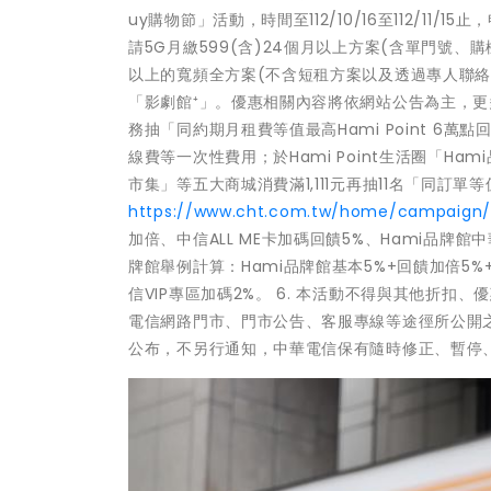
uy購物節」活動，時間至112/10/16至112/
請5G月繳599(含)24個月以上方案(含單門號、購
以上的寬頻全方案(不含短租方案以及透過專人聯絡申
「影劇館⁺」。優惠相關內容將依網站公告為主，
務抽「同約期月租費等值最高Hami Point 
線費等一次性費用；於Hami Point生活圈「Ham
市集」等五大商城消費滿1,111元再抽11名「同訂單等
https://www.cht.com.tw/home/campaign/2
加倍、中信ALL ME卡加碼回饋5%、Hami品牌館
牌館舉例計算：Hami品牌館基本5%+回饋加倍5%+
信VIP專區加碼2%。 6. 本活動不得與其他折
電信網路門市、門市公告、客服專線等途徑所公開
公布，不另行通知，中華電信保有隨時修正、暫停