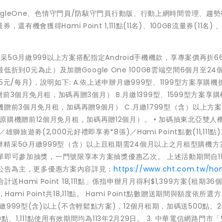
ogleOne、色情守門員/防駭守門員行動版、行動上網時間管理、趨
獲得Hami Point 1,111點(11名)、100GB流量券(11名) 、
采5G月繳999以上方案搭配指定Android手機機款，享專案價再折6
（最低折到0元為止）及加贈Google One 100GB雲端空間6個月至24
/每月)，說明如下: A.依上述申辦月繳999型、1199型方案享購機
購機贈前3個月免月租，加碼再贈3個月） B.月繳1399型、1599型方案享
月租（原購機贈前3個月免月租，加碼再贈9個月） C.月繳1799型（含）以上方
月免月租（原購機贈前12個月免月租，加碼再贈12個月）。 • 加碼抽東北亞雙人
遊劵(2,000元好禮即享劵*8張)／Hami Point點數(11,111點
精采5G月繳999型（含）以上且租期需24個月以上之月租型購機方
訂單即可參加抽獎，一門號限享本方案抽獎優惠乙次。 上述活動期間自11
網站公告為主，更多優惠方案內容詳見：
https://www.cht.com.tw/h
Hami Point 18,111點」係指申辦月月得利$1,399方案(租期36
，Hami Point共18,111點。 Hami Point點數贈送期間與額度依所選
99型(含)以上(不含輕鬆點方案)，12個月租期，加碼送500點、24
點、1,111點使用有效期間均為113年2月29日。 3. 中華電信網路門市「雙