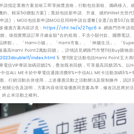
11/15止，申請指定業務方案並竣工即享抽獎資格，行動包括新租、攜碼移入、
機約、精采5G贈點方案)；寬頻包括新申請、升速、續約HiNet光世代1
請) ；MOD包括新申請MOD且同時申請自選餐(全選/自選50/自選
更多優惠方案內容詳見：
https://cht.tw/x/27qc6
4. 網路門市申請
6萬點回饋」係指實際該訂單月繳金額*合約租期，不含小額付款、國際電話
i品牌館」、「Hami小舖」、「Hami市集」、「神腦生活」、「Super
值最高Hami Point2萬點回饋」，詳情請見網路門市雙11狂Buy購物
023double11/index.html
5. 雙11限定活動包括Hami Point五大
中華電信VIP專區加碼回饋2%，疊加既有回饋，可享最高回饋25%。以H
中信ALL ME卡於中華電信通路消費8%+中信ALL ME卡活動加碼5%+
扣、優惠、行銷活動合併使用，上述優惠活動之活動辦法及限制條件，請詳
之相關公告及說明，方案內容依現場優惠同意書為準，修改訊息將於
、終止本活動之權利。