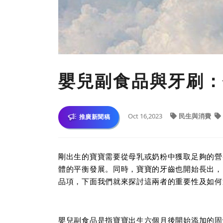
嬰兒副食品與牙刷：
Oct 16,2023
民生與消費
推廣新聞稿
剛出生的寶寶需要從母乳或奶粉中獲取足夠的營
體的平衡發展。同時，寶寶的牙齒也開始長出，
品項，下面我們就來探討這兩者的重要性及如何
嬰兒副食品是指寶寶出生六個月後開始添加的固