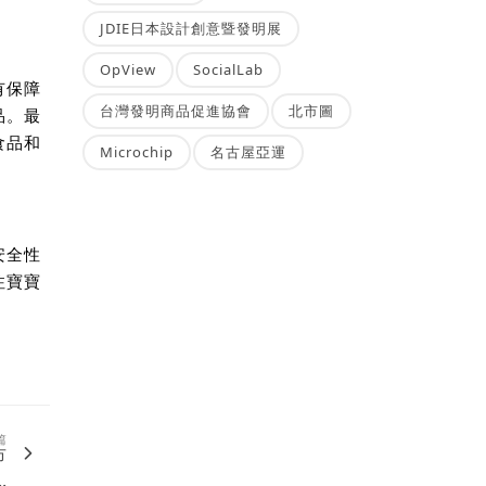
JDIE日本設計創意暨發明展
OpView
SocialLab
有保障
台灣發明商品促進協會
北市圖
品。最
食品和
Microchip
名古屋亞運
安全性
注寶寶
篇
市
.