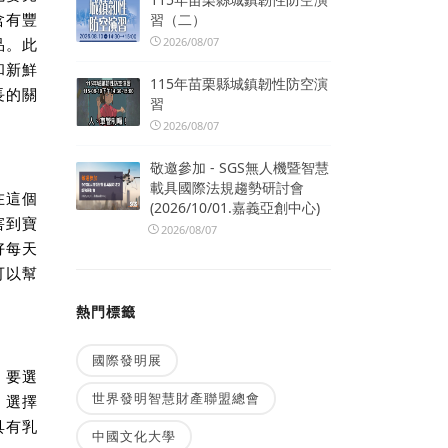
習（二）
含有豐
2026/08/07
品。此
和新鮮
115年苗栗縣城鎮韌性防空演
長的關
習
2026/08/07
敬邀參加 - SGS無人機暨智慧
載具國際法規趨勢研討會
在這個
(2026/10/01.嘉義亞創中心)
害到寶
2026/08/07
好每天
可以幫
熱門標籤
國際發明展
，要選
世界發明智慧財產聯盟總會
，選擇
具有乳
中國文化大學