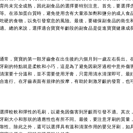
育尚未完全成熟，因此副食品的選擇要特別注意。首先，要選擇
等。在添加蛋白質時，避免使用含有大量添加劑和鹽分的成人食
吃硬的食物，以免引發窒息的風險。最後，要確保副食品的衛生
適。總的來說，選擇適合寶寶年齡段的副食品是促進寶寶健康成
通常，寶寶的第一顆牙齒會在出生後約六個月到一歲左右長出。
牙刷的特點就是柔軟和小巧，這是為了避免因刷牙過程中意外傷
清潔要十分溫和，並不需要使用牙膏，只需用清水清潔即可。最
合進行。在牙齒表面有規律的按摩，有助於刺激牙齦的發育，也
選擇較軟和彈性的毛刷，以避免因傷害到牙齦而引發不適。其次
牙刷大小和形狀的適應性也有所不同。最後，要注意牙刷的質量
靠性。除此之外，還可以選擇具有溫和清潔作用的嬰兒牙刷，如