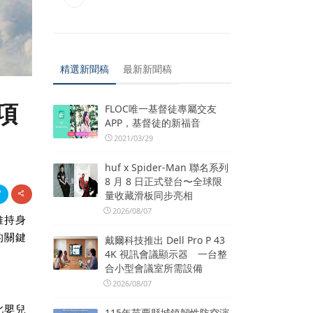
精選新聞稿
最新新聞稿
項
FLOC唯一基督徒專屬交友
APP，基督徒的新福音
2021/03/29
huf x Spider-Man 聯名系列
8 月 8 日正式登台〜全球限
量收藏滑板同步亮相
2026/08/07
維持身
的關鍵
戴爾科技推出 Dell Pro P 43
4K 視訊會議顯示器 一台整
合小型會議室所需設備
2026/08/07
此嬰兒
115年苗栗縣城鎮韌性防空演