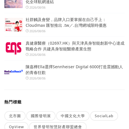
化全球航網連結
2026/08/06
社群觸及會變，品牌入口要掌握在自己手上：
Cloudmax 匯智推出 .tw／.台灣網域限時優惠
2026/08/06
真健康醫療（02697.HK）與天津具身智能創新中心達成
戰略合作 共建具身智能醫療產業生態
2026/08/06
陳嘉樺Ella選擇Sennheiser Digital 6000打造震撼動人
的青春狂歡
2026/08/06
熱門標籤
北市圖
國際發明展
中國文化大學
SocialLab
OpView
世界發明智慧財產聯盟總會