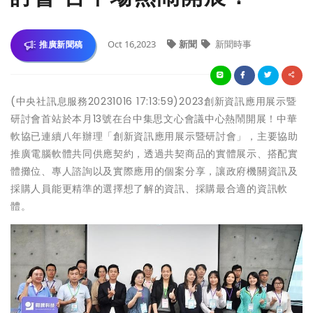
Oct 16,2023
新聞
新聞時事
推廣新聞稿
(中央社訊息服務20231016 17:13:59)2023創新資訊應用展示暨
研討會首站於本月13號在台中集思文心會議中心熱鬧開展！中華
軟協已連續八年辦理「創新資訊應用展示暨研討會」，主要協助
推廣電腦軟體共同供應契約，透過共契商品的實體展示、搭配實
體攤位、專人諮詢以及實際應用的個案分享，讓政府機關資訊及
採購人員能更精準的選擇想了解的資訊、採購最合適的資訊軟
體。