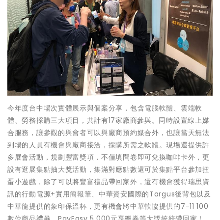
今年度台中場次實體展示與個案分享，包含電腦軟體、雲端軟
體、勞務採購三大項目，共計有17家廠商參與。同時設置線上媒
合服務，讓參觀的與會者可以與廠商預約媒合外，也讓當天無法
到場的人員有機會與廠商接洽，採購所需之軟體。現場還提供許
多展會活動，規劃豐富獎項，不僅填問卷即可兌換咖啡卡外，更
設有逛展集點抽大獎活動，集滿對應點數還可於集點平台參加扭
蛋小遊戲，除了可以將豐富禮品帶回家外，還有機會獲得瑞思資
訊的行動電源+實用簡報筆、中華資安國際的Targus後背包以及
中華龍提供的象印保溫杯，更有機會將中華軟協提供的7-11 100
數位商品禮券、PayEasy 5,000元享樂券等大獎統統帶回家！