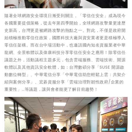
隨著全球網路安全環境日漸受到關注，「零信任安全」成為現今
各國重要提倡策略，從去年第四季開始，全球網路攻擊量更達歷
史新高，台灣更是被網路攻擊的熱點之一。對此，不僅是政府開
始積極推動零信任政策，國際科技大廠與資安業者更是積極導入
零信任架構。而在台中場活動中，也邀請國內知名資服業者中華
龍網、全景軟體以及偉康科技分享零信任安全之應用！除零信任
議題之外，活動議程主題多元，包含雲端服務、雲端技術、開源
軟體以及其他資訊安全軟體，如：台灣數碩分享「SUSE 開源啟
動數位轉型」、中華電信分享「中華電信助您輕鬆上雲：共契介
紹與案例分享」、宏碁資服分享「雲端治理對韌性政府/企業的
重要性」…等議題，讓與會者能更了解目前趨勢！