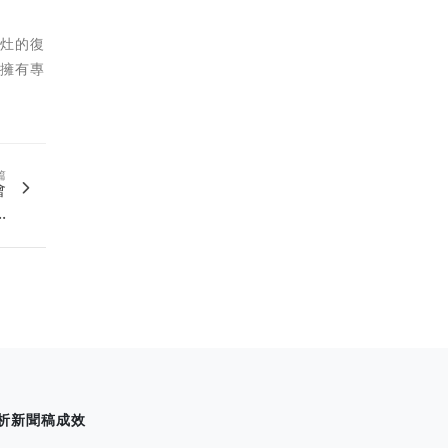
病灶的復
至擁有專
篇
會
.
析新聞稿成效