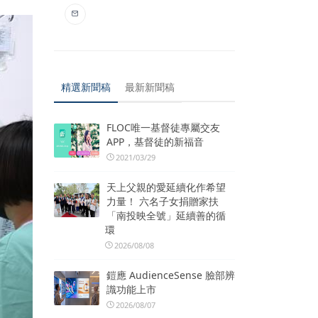
精選新聞稿
最新新聞稿
FLOC唯一基督徒專屬交友
APP，基督徒的新福音
2021/03/29
天上父親的愛延續化作希望
力量！ 六名子女捐贈家扶
「南投映全號」延續善的循
環
2026/08/08
鎧應 AudienceSense 臉部辨
識功能上市
2026/08/07