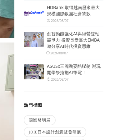
HDBank 取得越南歷來最大
規模國際銀團社會貸款
2026/08/07
創智動能強化AI與經營雙軸
競爭力 投資長受臺大EMBA
邀分享AI時代投資思維
2026/08/07
ASUSx三麗鷗耍酷聯萌 潮玩
開學祭搶抱AI筆電！
2026/08/07
熱門標籤
國際發明展
JDIE日本設計創意暨發明展