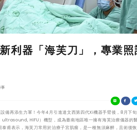
新利器「海芙刀」，專業照
時事
安南醫院醫療設備再添生力軍！今年4月引進達文西第四代Xi機器手臂後，8月下
sed ultrasound, HIFU）機型，成為臺南地區唯一擁有海芙治療儀器的
周泰甫表示，海芙刀常用於治療子宮肌瘤，是一種無須麻醉，且術後