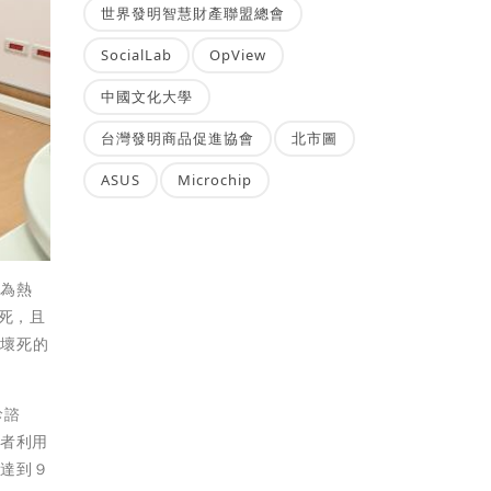
世界發明智慧財產聯盟總會
SocialLab
OpView
中國文化大學
台灣發明商品促進協會
北市圖
ASUS
Microchip
化為熱
死，且
、壞死的
診諮
患者利用
率達到９