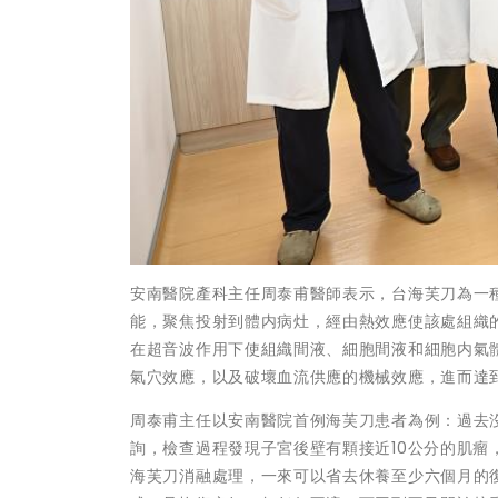
安南醫院產科主任周泰甫醫師表示，台海芙刀為一
能，聚焦投射到體内病灶，經由熱效應使該處組織的
在超音波作用下使組織間液、細胞間液和細胞内氣
氣穴效應，以及破壞血流供應的機械效應，進而達
周泰甫主任以安南醫院首例海芙刀患者為例：過去
詢，檢查過程發現子宮後壁有顆接近10公分的肌
海芙刀消融處理，一來可以省去休養至少六個月的