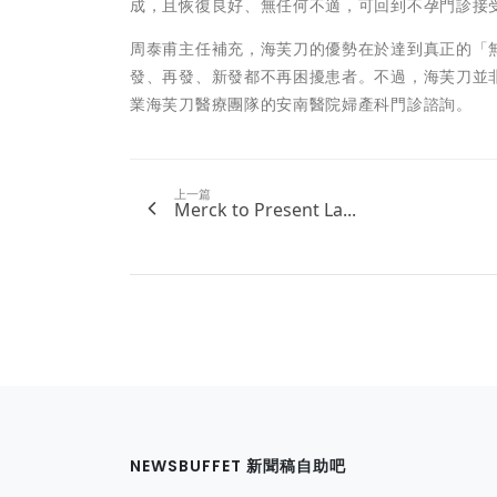
成，且恢復良好、無任何不適，可回到不孕門診接
周泰甫主任補充，海芙刀的優勢在於達到真正的「
發、再發、新發都不再困擾患者。不過，海芙刀並
業海芙刀醫療團隊的安南醫院婦產科門診諮詢。
上一篇
Merck to Present La...
NEWSBUFFET 新聞稿自助吧