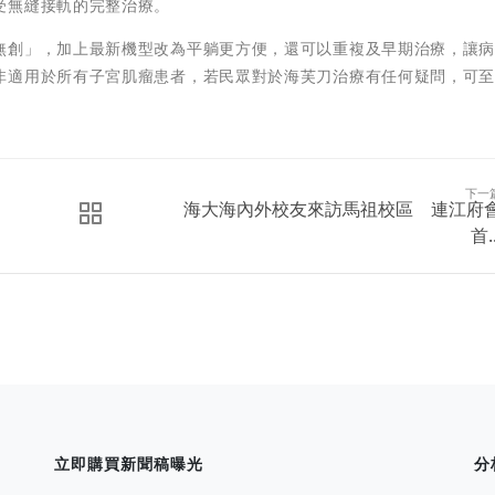
受無縫接軌的完整治療。
無創」，加上最新機型改為平躺更方便，還可以重複及早期治療，讓
非適用於所有子宮肌瘤患者，若民眾對於海芙刀治療有任何疑問，可
下一
海大海內外校友來訪馬祖校區 連江府
首..
立即購買新聞稿曝光
分