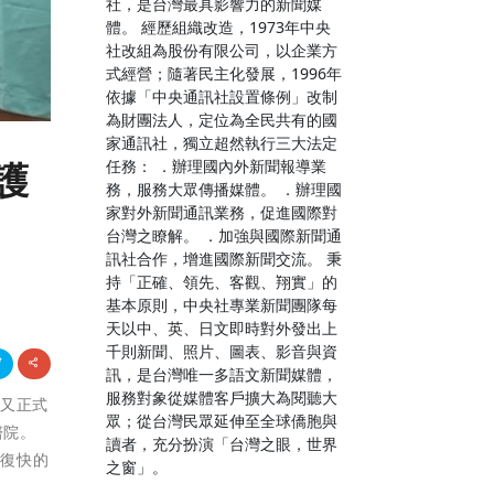
社，是台灣最具影響力的新聞媒
體。 經歷組織改造，1973年中央
社改組為股份有限公司，以企業方
式經營；隨著民主化發展，1996年
依據「中央通訊社設置條例」改制
為財團法人，定位為全民共有的國
家通訊社，獨立超然執行三大法定
任務： ．辦理國內外新聞報導業
護
務，服務大眾傳播媒體。 ．辦理國
家對外新聞通訊業務，促進國際對
台灣之瞭解。 ．加強與國際新聞通
訊社合作，增進國際新聞交流。 秉
持「正確、領先、客觀、翔實」的
基本原則，中央社專業新聞團隊每
天以中、英、日文即時對外發出上
千則新聞、照片、圖表、影音與資
訊，是台灣唯一多語文新聞媒體，
服務對象從媒體客戶擴大為閱聽大
旬又正式
眾；從台灣民眾延伸至全球僑胞與
醫院。
讀者，充分扮演「台灣之眼，世界
恢復快的
之窗」。