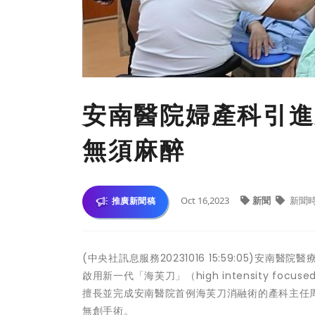
安南醫院婦產科引進
無須麻醉
Oct 16,2023
新聞
新聞
推廣新聞稿
(中央社訊息服務20231016 15:59:05)
啟用新一代「海芙刀」（high intensity focu
擅長並完成安南醫院首例海芙刀消融術的產科主任
無創手術。