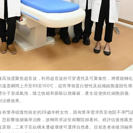
種高強度聚焦超音波，利用超音波的可穿透性及可聚集性，將聲能轉
溫度瞬間上升至65至100℃，從而導致蛋白變性及組織細胞凝固性壞
體分子形成氣泡，隨之收縮和膨脹以致爆破，產生促使病灶細胞損傷
到治療效果。
沒有懷孕或慢性病史的39歲年輕女性，因有懷孕需求而至他院不孕門
瘤，恐影響後續備孕治療，故轉而求診安南醫院婦產科。經評估後推薦
復原期，二來子宮結構未遭破壞便可選擇自然產。目前患者術後消融