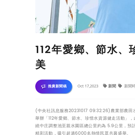
112年愛鄉、節水
美
Oct 17,2023
新聞
新聞
推廣新聞稿
(中央社訊息服務20231017 09:32:26)
舉辦「112年愛鄉、節水、珍惜水資源健走活動」
繞中庄調整池至親水園區總公里約為 5.9公里，
精彩活動，吸引超過6000名熱情民眾共襄盛舉。