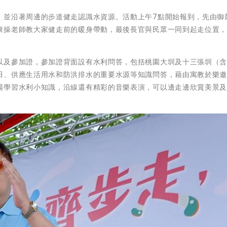
，並沿著周邊的步道健走認識水資源。活動上午7點開始報到，先由御
康操老師教大家健走前的暖身帶動，最後長官與民眾一同到起走位置
以及參加證，參加證背面設有水利問答，包括桃園大圳及十三張圳（
田、供應生活用水和防洪排水的重要水源等知識問答，藉由寓教於樂
場學習水利小知識，沿線還有精彩的音樂表演，可以邊走邊欣賞美景