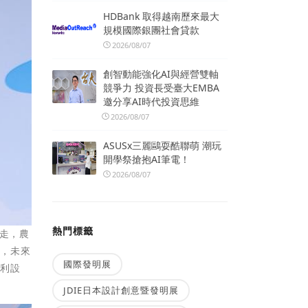
HDBank 取得越南歷來最大
規模國際銀團社會貸款
2026/08/07
創智動能強化AI與經營雙軸
競爭力 投資長受臺大EMBA
邀分享AI時代投資思維
2026/08/07
ASUSx三麗鷗耍酷聯萌 潮玩
開學祭搶抱AI筆電！
2026/08/07
熱門標籤
健走，農
殺，未來
國際發明展
水利設
JDIE日本設計創意暨發明展