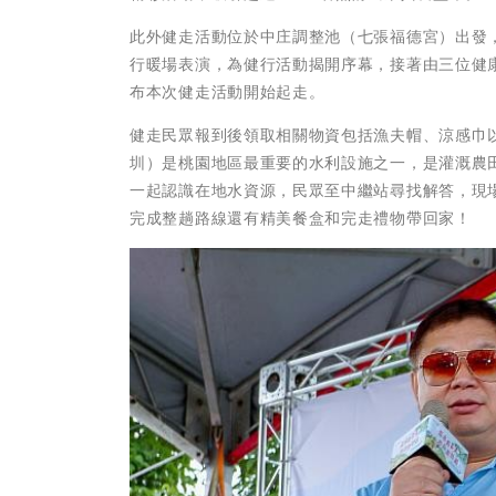
此外健走活動位於中庄調整池（七張福德宮）出發
行暖場表演，為健行活動揭開序幕，接著由三位健
布本次健走活動開始起走。
健走民眾報到後領取相關物資包括漁夫帽、涼感巾
圳）是桃園地區最重要的水利設施之一，是灌溉農
一起認識在地水資源，民眾至中繼站尋找解答，現
完成整趟路線還有精美餐盒和完走禮物帶回家！