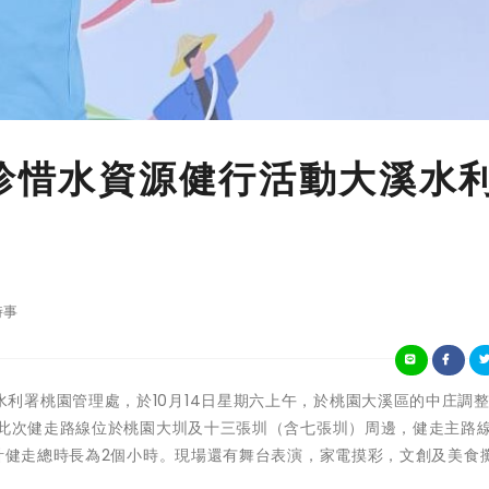
、珍惜水資源健行活動大溪水
時事
農業部農田水利署桃園管理處，於10月14日星期六上午，於桃園大溪區的中庄調
，此次健走路線位於桃園大圳及十三張圳（含七張圳）周邊，健走主路
預計健走總時長為2個小時。現場還有舞台表演，家電摸彩，文創及美食