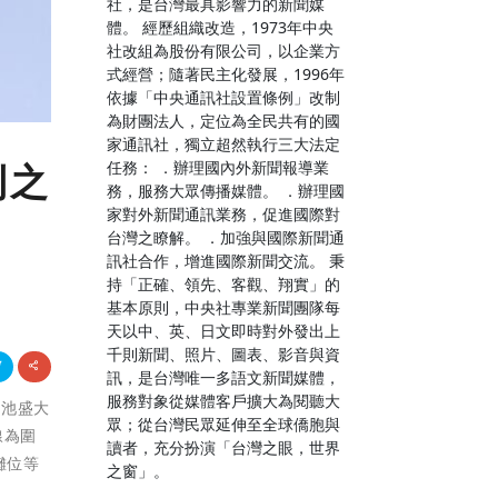
社，是台灣最具影響力的新聞媒
體。 經歷組織改造，1973年中央
社改組為股份有限公司，以企業方
式經營；隨著民主化發展，1996年
依據「中央通訊社設置條例」改制
為財團法人，定位為全民共有的國
家通訊社，獨立超然執行三大法定
任務： ．辦理國內外新聞報導業
利之
務，服務大眾傳播媒體。 ．辦理國
家對外新聞通訊業務，促進國際對
台灣之瞭解。 ．加強與國際新聞通
訊社合作，增進國際新聞交流。 秉
持「正確、領先、客觀、翔實」的
基本原則，中央社專業新聞團隊每
天以中、英、日文即時對外發出上
千則新聞、照片、圖表、影音與資
訊，是台灣唯一多語文新聞媒體，
服務對象從媒體客戶擴大為閱聽大
整池盛大
眾；從台灣民眾延伸至全球僑胞與
線為圍
讀者，充分扮演「台灣之眼，世界
攤位等
之窗」。