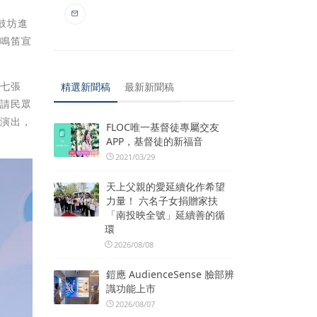
鼓坊進
，鳴笛宣
含七張
精選新聞稿
最新新聞稿
邀請民眾
及演出，
FLOC唯一基督徒專屬交友
APP，基督徒的新福音
2021/03/29
天上父親的愛延續化作希望
力量！ 六名子女捐贈家扶
「南投映全號」延續善的循
環
2026/08/08
鎧應 AudienceSense 臉部辨
識功能上市
2026/08/07