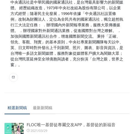
中央通訊社是中華民國的國家通訊社，是台灣最具影響力的新聞媒
體。 經歷組織改造，1973年中央社改組為股份有限公司，以企業
方式經營；隨著民主化發展，1996年依據「中央通訊社設置條
例」改制為財團法人，定位為全民共有的國家通訊社，獨立超然執
行三大法定任務： ．辦理國內外新聞報導業務，服務大眾傳播媒
體。 ．辦理國家對外新聞通訊業務，促進國際對台灣之瞭解。 ．
加強與國際新聞通訊社合作，增進國際新聞交流。 秉持「正確、
領先、客觀、翔實」的基本原則，中央社專業新聞團隊每天以中、
英、日文即時對外發出上千則新聞、照片、圖表、影音與資訊，是
台灣唯一多語文新聞媒體，服務對象從媒體客戶擴大為閱聽大眾；
從台灣民眾延伸至全球僑胞與讀者，充分扮演「台灣之眼，世界之
窗」。
精選新聞稿
最新新聞稿
FLOC唯一基督徒專屬交友APP，基督徒的新福音
2021/03/29