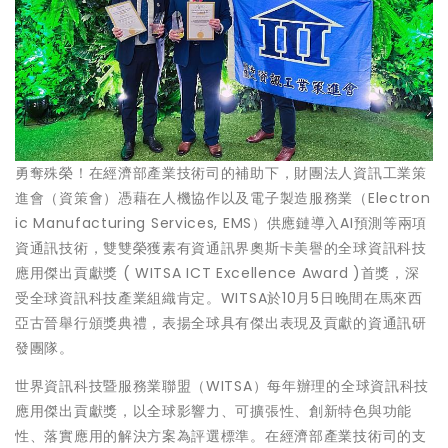
勇奪殊榮！在經濟部產業技術司的補助下，財團法人資訊工業策
進會（資策會）憑藉在人機協作以及電子製造服務業（Electron
ic Manufacturing Services, EMS）供應鏈導入AI預測等兩項
資通訊技術，雙雙榮獲素有資通訊界奧斯卡美譽的全球資訊科技
應用傑出貢獻獎 ( WITSA ICT Excellence Award )首獎，深
受全球資訊科技產業組織肯定。WITSA於10月5日晚間在馬來西
亞古晉舉行頒獎典禮，表揚全球具有傑出表現及貢獻的資通訊研
發團隊。
世界資訊科技暨服務業聯盟（WITSA）每年辦理的全球資訊科技
應用傑出貢獻獎，以全球影響力、可擴張性、創新特色與功能
性、落實應用的解決方案為評選標準。在經濟部產業技術司的支