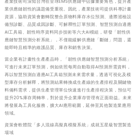
產業技術司深知台灣在全球EMS供應鏈中佔據重要角色，提升產
業供應鏈韌性的議題備受重視。因此，產業技術司提供科專計畫
資源，協助資策會數轉院整合原物料庫存水位預測、邊際巡檢設
備預診斷、品質成因診斷、可解釋性訂單預測、智慧預測自適應
AI工具箱、韌性時序資料同步技術等六大AI模組，研發「韌性供
應鏈智慧預測分析系統」，不僅能緩解供應鏈「斷鏈」問題，還
能即時且精準的維護品質、庫存和銷售決策。
當企業有計畫性生產產品時，「韌性供應鏈智慧預測分析系統」
可進行未來訂單預測，例如依照每周自動取得AI預測所需資料，
再以智慧預測自適應AI工具箱預測未來需求量，透過可視化及模
型庫存分析解釋，將預測結果轉換成生產線的生產排程及關鍵物
料備料需求，提供生產管理單位快速進行生產排程決策，預估可
提升20%庫存周轉率，對於提升企業庫存管理有正面助益。未來
將發展為工具化服務，擴大AI應用範圍，延伸至其他製造業應用
領域。
資策會軟體院「多人混線高擬真模擬系統」成就五星級智慧製造
場域