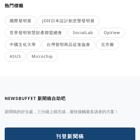
熱門標籤
國際發明展
JDIE日本設計創意暨發明展
世界發明智慧財產聯盟總會
SocialLab
OpView
中國文化大學
台灣發明商品促進協會
北市圖
ASUS
Microchip
NEWSBUFFET 新聞稿自助吧
新聞稿的好去處，三分鐘上稿完成，最快接觸最多讀者的方案！
刊登新聞稿