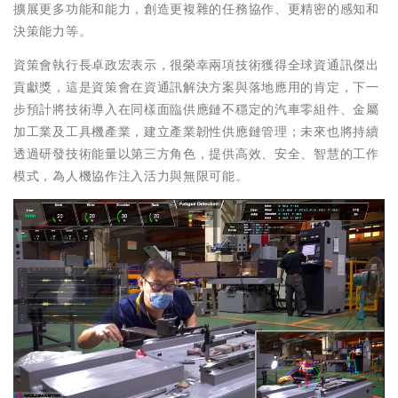
擴展更多功能和能力，創造更複雜的任務協作、更精密的感知和
決策能力等。
資策會執行長卓政宏表示，很榮幸兩項技術獲得全球資通訊傑出
貢獻獎，這是資策會在資通訊解決方案與落地應用的肯定，下一
步預計將技術導入在同樣面臨供應鏈不穩定的汽車零組件、金屬
加工業及工具機產業，建立產業韌性供應鏈管理；未來也將持續
透過研發技術能量以第三方角色，提供高效、安全、智慧的工作
模式，為人機協作注入活力與無限可能。