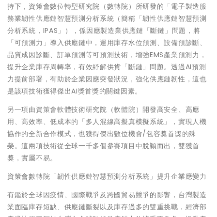
持下，資策會數位轉型研究院（數轉院）所研發的「電子製造服
務業韌性供應鏈智慧預測分析系統（簡稱「韌性供應鏈智慧預測
分析系統，IPAS」），係因應製造業供應鏈「斷鏈」問題，將
「可預測力」導入供應鏈中，運用庫存水位預測、設備預診斷、
品質成因診斷、訂單預測等可預測技術，增強EMS產業預測力，
提升企業庫存周轉率，有效紓解供貨「斷鏈」問題。透過AI預測
力提前部署，有助於企業因應突發狀況，強化供應鏈韌性，這也
是該項技術獲得傑出AI獎首獎的關鍵因素。
另一項由資策會軟體技術研究院（軟體院）開發高安全、高應
用、高效率、低成本的「多人混線高擬真模擬系統」，實現人機
協作的全新合作模式，也獲得傑出數位機會/包容獎首獎的殊
榮。這兩項技術從全球一千多個參賽項目中脫穎而出，雙獲首
獎，實屬不易。
資策會數轉院「韌性供應鏈智慧預測分析系統」提升企業應變力
有鑑於全球因疫情、國際戰爭及跨國貿易競爭的影響，台灣製造
業面臨庫存短缺、供應鏈斷裂以及庫存過多的雙重挑戰，經濟部