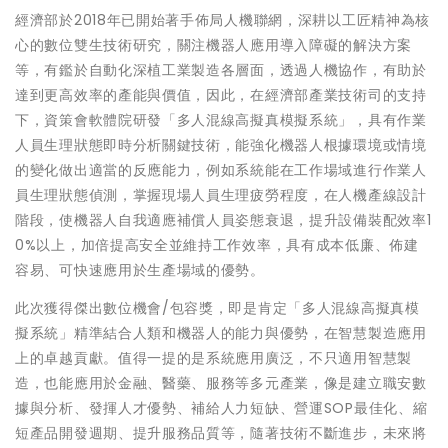
經濟部於2018年已開始著手佈局人機聯網，深耕以工匠精神為核
心的數位雙生技術研究，關注機器人應用導入障礙的解決方案
等，有鑑於自動化深植工業製造各層面，透過人機協作，有助於
達到更高效率的產能與價值，因此，在經濟部產業技術司的支持
下，資策會軟體院研發「多人混線高擬真模擬系統」，具有作業
人員生理狀態即時分析關鍵技術，能強化機器人根據環境或情境
的變化做出適當的反應能力，例如系統能在工作場域進行作業人
員生理狀態偵測，掌握現場人員生理疲勞程度，在人機產線設計
階段，使機器人自我適應補償人員姿態衰退，提升設備裝配效率1
0%以上，加倍提高安全並維持工作效率，具有成本低廉、佈建
容易、可快速應用於生產場域的優勢。
此次獲得傑出數位機會/包容獎，即是肯定「多人混線高擬真模
擬系統」精準結合人類和機器人的能力與優勢，在智慧製造應用
上的卓越貢獻。值得一提的是系統應用廣泛，不只適用智慧製
造，也能應用於金融、醫藥、服務等多元產業，像是建立職安數
據與分析、發揮人才優勢、補給人力短缺、營運SOP最佳化、縮
短產品開發週期、提升服務品質等，隨著技術不斷進步，未來將