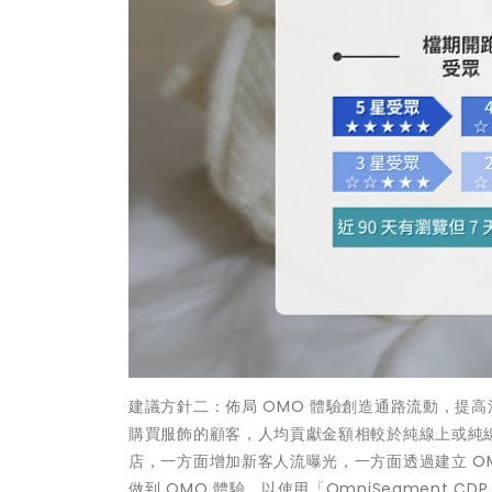
建議方針二：佈局 OMO 體驗創造通路流動，提高消
購買服飾的顧客，人均貢獻金額相較於純線上或純線
店，一方面增加新客人流曝光，一方面透過建立 O
做到 OMO 體驗，以使用「OmniSegment CDP