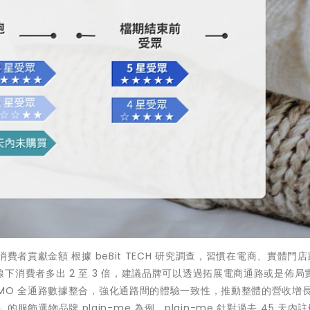
費者貢獻金額 根據 beBit TECH 研究調查，習慣在電商、實體門
下消費者多出 2 至 3 倍，建議品牌可以透過拓展電商通路或是佈局
MO 全通路數據整合，強化通路間的體驗一致性，推動整體的營收增
」的服飾選物品牌 plain-me 為例，plain-me 針對過去 45 天內