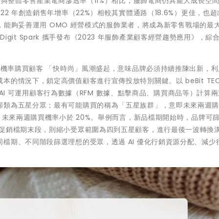
）與整體零售產業電商滲透率（11%）相比，服飾電商仍具龐大成長空
2 年創造銷售年增率（22%）相較其實體通路（18.6%）更佳，也
代下，能夠妥善運用 OMO 經營模式的服飾業者，將成為新零售戰場的最
 Digit Spark 攜手發布《2023 年服飾產業顧客經營趨勢應用》，綜
最高機率購買顧客 「快時尚」風潮盛起，意味品牌必須持續推陳出新，
的情況下，鎖定高價值顧客進行宣傳投放特別關鍵。以 beBit TEC
型 AI 可運用顧客行為數據（RFM 數據、點擊商品、購買商品等）計算
歸類為五星分眾；最有可能購買的稱為「五星族群」，意即未來兩週
」未來兩週購買機率小於 20%。舉例而言，新品檔期開始時，品牌可
了促銷檔期末段，則縮小受眾範圍為四到五星顧客，進行最後一波轉換
檔期、不同階段篩選理想的受眾，透過 AI 優化行銷資源分配、減少