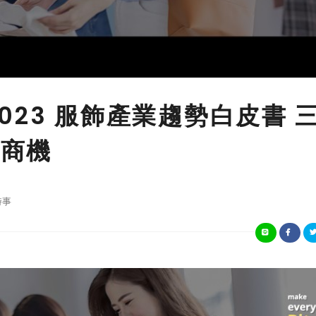
布 2023 服飾產業趨勢白皮書 
 商機
時事