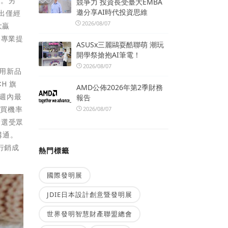
間。另
競爭力 投資長受臺大EMBA
邀分享AI時代投資思維
超出僅經
2026/08/07
大贏
合專業提
ASUSx三麗鷗耍酷聯萌 潮玩
開學祭搶抱AI筆電！
2026/08/07
利用新品
H 旗
AMD公佈2026年第2季財務
兩週內最
報告
購買機率
2026/08/07
篩選受眾
溝通。
行銷成
熱門標籤
國際發明展
JDIE日本設計創意暨發明展
世界發明智慧財產聯盟總會