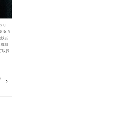
 u
效刺激消
機版的
算成相
可以採
篇
.