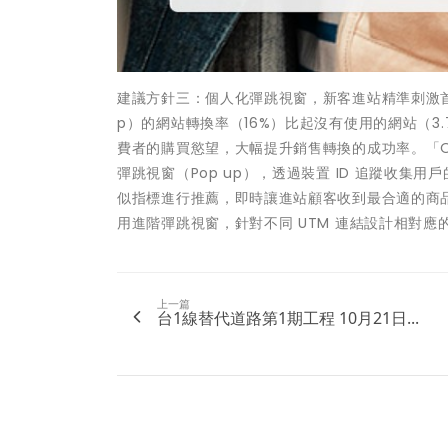
建議方針三：個人化彈跳視窗，新客進站精準刺激首購
p）的網站轉換率（16%）比起沒有使用的網站（3.
費者的購買慾望，大幅提升銷售轉換的成功率。「Omn
彈跳視窗（Pop up），透過裝置 ID 追蹤收
似指標進行推薦，即時讓進站顧客收到最合適的商品
用進階彈跳視窗，針對不同 UTM 連結設計相對
上一篇
台1線替代道路第1期工程 10月21日...