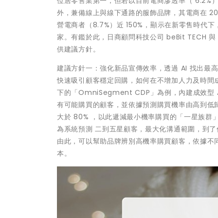
位居零售業第一，但若以目前電商滲透率（ 6.2%
外，兼備線上與線下通路的服飾品牌，其電商在 202
營電商者（8.7%）近 150%，顯示在新零售時
家。有鑑於此，日商顧問科技公司 beBit TECH 與
供建議方針。
建議方針一：強化新品宣傳效率，透過 AI 找出
快速吸引顧客穩定回購，如何在不增加人力及時間成本
下的「OmniSegment CDP」為例，內建成效
有可能購買的顧客，並依據預測購買機率由高到低
大於 80% ，以此遞減最小機率購買的「一星族群
為系統預測 二到五星顧客，最大化溝通範圍，到
由此，可以幫助品牌辨別高機率購買顧客，依據不同
本。