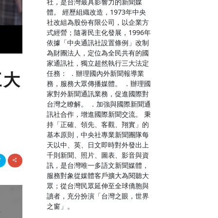
社，是台灣最具影響力的新聞媒
體。 經歷組織改造，1973年中央
社改組為股份有限公司，以企業方
式經營；隨著民主化發展，1996年
依據「中央通訊社設置條例」改制
為財團法人，定位為全民共有的國
家通訊社，獨立超然執行三大法定
任務： ．辦理國內外新聞報導業
三大
務，服務大眾傳播媒體。 ．辦理國
家對外新聞通訊業務，促進國際對
台灣之瞭解。 ．加強與國際新聞通
訊社合作，增進國際新聞交流。 秉
持「正確、領先、客觀、翔實」的
基本原則，中央社專業新聞團隊每
天以中、英、日文即時對外發出上
千則新聞、照片、圖表、影音與資
訊，是台灣唯一多語文新聞媒體，
服務對象從媒體客戶擴大為閱聽大
眾；從台灣民眾延伸至全球僑胞與
讀者，充分扮演「台灣之眼，世界
之窗」。