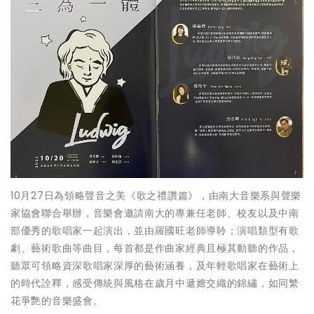
10月27日為領略聲音之美《歌之禮讚篇》，由南大音樂系與聲樂
家協會聯合舉辦，音樂會邀請南大的專兼任老師、校友以及中南
部優秀的歌唱家一起演出，並由羅國旺老師導聆；演唱類型有歌
劇、藝術歌曲等曲目，每首都是作曲家經典且極其動聽的作品，
聽眾可領略資深歌唱家深厚的藝術涵養，及年輕歌唱家在藝術上
的時代詮釋，感受傳統與風格在歲月中遞嬗交織的錦繡，如同繁
花爭艷的音樂盛會。