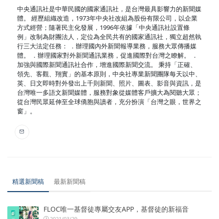
中央通訊社是中華民國的國家通訊社，是台灣最具影響力的新聞媒
體。 經歷組織改造，1973年中央社改組為股份有限公司，以企業
方式經營；隨著民主化發展，1996年依據「中央通訊社設置條
例」改制為財團法人，定位為全民共有的國家通訊社，獨立超然執
行三大法定任務： ．辦理國內外新聞報導業務，服務大眾傳播媒
體。 ．辦理國家對外新聞通訊業務，促進國際對台灣之瞭解。 ．
加強與國際新聞通訊社合作，增進國際新聞交流。 秉持「正確、
領先、客觀、翔實」的基本原則，中央社專業新聞團隊每天以中、
英、日文即時對外發出上千則新聞、照片、圖表、影音與資訊，是
台灣唯一多語文新聞媒體，服務對象從媒體客戶擴大為閱聽大眾；
從台灣民眾延伸至全球僑胞與讀者，充分扮演「台灣之眼，世界之
窗」。
精選新聞稿
最新新聞稿
FLOC唯一基督徒專屬交友APP，基督徒的新福音
2021/03/29