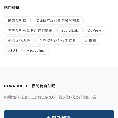
熱門標籤
國際發明展
JDIE日本設計創意暨發明展
世界發明智慧財產聯盟總會
SocialLab
OpView
中國文化大學
台灣發明商品促進協會
北市圖
ASUS
Microchip
NEWSBUFFET 新聞稿自助吧
新聞稿的好去處，三分鐘上稿完成，最快接觸最多讀者的方案！
刊登新聞稿