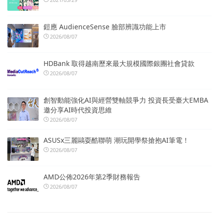
鎧應 AudienceSense 臉部辨識功能上市
2026/08/07
HDBank 取得越南歷來最大規模國際銀團社會貸款
2026/08/07
創智動能強化AI與經營雙軸競爭力 投資長受臺大EMBA
邀分享AI時代投資思維
2026/08/07
ASUSx三麗鷗耍酷聯萌 潮玩開學祭搶抱AI筆電！
2026/08/07
AMD公佈2026年第2季財務報告
2026/08/07