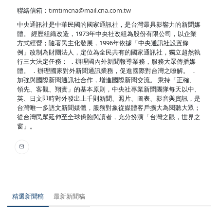
聯絡信箱：
timtimcna@mail.cna.com.tw
中央通訊社是中華民國的國家通訊社，是台灣最具影響力的新聞媒
體。 經歷組織改造，1973年中央社改組為股份有限公司，以企業
方式經營；隨著民主化發展，1996年依據「中央通訊社設置條
例」改制為財團法人，定位為全民共有的國家通訊社，獨立超然執
行三大法定任務： ．辦理國內外新聞報導業務，服務大眾傳播媒
體。 ．辦理國家對外新聞通訊業務，促進國際對台灣之瞭解。 ．
加強與國際新聞通訊社合作，增進國際新聞交流。 秉持「正確、
領先、客觀、翔實」的基本原則，中央社專業新聞團隊每天以中、
英、日文即時對外發出上千則新聞、照片、圖表、影音與資訊，是
台灣唯一多語文新聞媒體，服務對象從媒體客戶擴大為閱聽大眾；
從台灣民眾延伸至全球僑胞與讀者，充分扮演「台灣之眼，世界之
窗」。
精選新聞稿
最新新聞稿