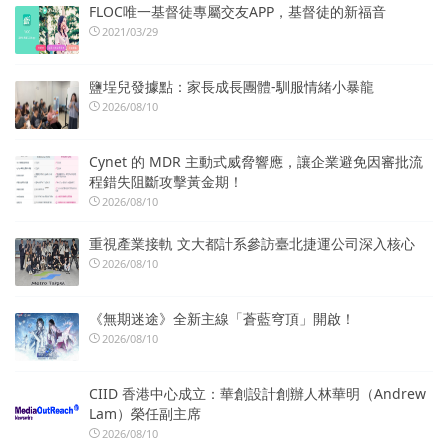
FLOC唯一基督徒專屬交友APP，基督徒的新福音
2021/03/29
鹽埕兒發據點：家長成長團體-馴服情緒小暴龍
2026/08/10
Cynet 的 MDR 主動式威脅響應，讓企業避免因審批流
程錯失阻斷攻擊黃金期！
2026/08/10
重視產業接軌 文大都計系參訪臺北捷運公司深入核心
2026/08/10
《無期迷途》全新主線「蒼藍穹頂」開啟！
2026/08/10
CIID 香港中心成立：華創設計創辦人林華明（Andrew
Lam）榮任副主席
2026/08/10