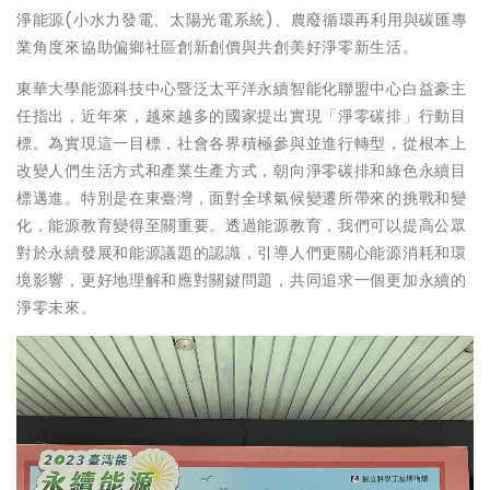
淨能源(小水力發電、太陽光電系統)、農廢循環再利用與碳匯專
業角度來協助偏鄉社區創新創價與共創美好淨零新生活。
東華大學能源科技中心暨泛太平洋永續智能化聯盟中心白益豪主
任指出，近年來，越來越多的國家提出實現「淨零碳排」行動目
標。為實現這一目標，社會各界積極參與並進行轉型，從根本上
改變人們生活方式和產業生產方式，朝向淨零碳排和綠色永續目
標邁進。特別是在東臺灣，面對全球氣候變遷所帶來的挑戰和變
化，能源教育變得至關重要。透過能源教育，我們可以提高公眾
對於永續發展和能源議題的認識，引導人們更關心能源消耗和環
境影響，更好地理解和應對關鍵問題，共同追求一個更加永續的
淨零未來。