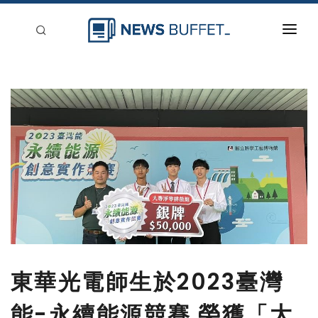
回到首頁
新聞稿分類
登入
刊登
東華光電師生於2023臺灣
能-永續能源競賽 榮獲「大