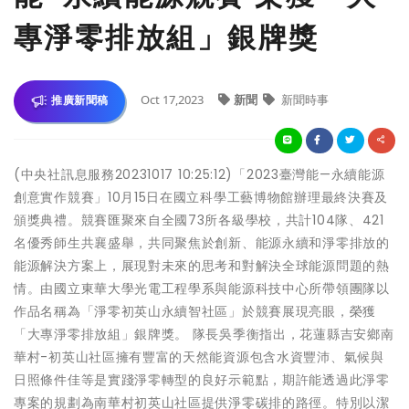
專淨零排放組」銀牌獎
Oct 17,2023
新聞
新聞時事
推廣新聞稿
(中央社訊息服務20231017 10:25:12)「2023臺灣能—永續能源
創意實作競賽」10月15日在國立科學工藝博物館辦理最終決賽及
頒獎典禮。競賽匯聚來自全國73所各級學校，共計104隊、421
名優秀師生共襄盛舉，共同聚焦於創新、能源永續和淨零排放的
能源解決方案上，展現對未來的思考和對解決全球能源問題的熱
情。由國立東華大學光電工程學系與能源科技中心所帶領團隊以
作品名稱為「淨零初英山永續智社區」於競賽展現亮眼，榮獲
「大專淨零排放組」銀牌獎。 隊長吳季衡指出，花蓮縣吉安鄉南
華村-初英山社區擁有豐富的天然能資源包含水資豐沛、氣候與
日照條件佳等是實踐淨零轉型的良好示範點，期許能透過此淨零
專案的規劃為南華村初英山社區提供淨零碳排的路徑。特別以潔