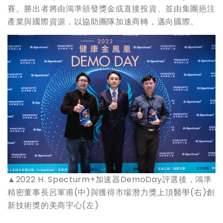
賽。勝出者將由鴻準頒發獎金或直接投資、並由集團挹注
產業與國際資源，以協助團隊加速商轉，邁向國際。
▲2022 H. Specturm+加速器DemoDay評選後，鴻準
精密董事長呂軍甫(中)與獲得市場潛力獎上頂醫學(右)創
新技術獎的美商宇心(左)