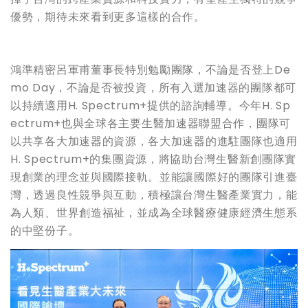
優勢，期待未來看到更多這樣的合作。
鴻準精密呂軍甫董事長特別勉勵團隊，不論是否登上
De
mo Day
，不論是否被投資，所有入選加速器的團隊都可
以持續適用
H. Spectrum+
提供的諮詢輔導。今年
H. Sp
ectrum+
也與全球各主要生醫加速器聯盟合作，團隊可
以共享各大加速器的資源，各大加速器的進駐團隊也適用
H. Spectrum+
的集團資源，將協助台灣生醫新創團隊實
現創業的理念並與國際接軌。並能讓國際好的團隊引進臺
灣，透過良性競爭與互動，積極讓台灣生醫產業實力，能
為人類、世界創造福祉，並成為全球醫療健康經濟生態系
的中堅份子。