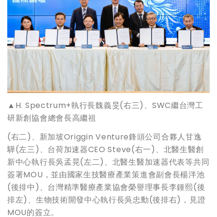
▲H. Spectrum+執行長魏義旻(右三)、SWC繼台灣工
研新創協會總會長高繼祖
(右二)、新加坡Origgin Venture鋒頭公司合夥人甘逸
驊(左三)、台荷加速器CEO Steve(右一)、北醫生醫創
新中心執行長吳孟晃(左二)、北醫生醫加速器代表等共同
簽署MOU，並由國家生技醫療產業策進會副會長楊泮池
(後排中)、台灣精準醫療產業協會榮譽理事長李鍾熙(後
排左)、生物技術開發中心執行長吳忠勳(後排右)，見證
MOU的簽立。