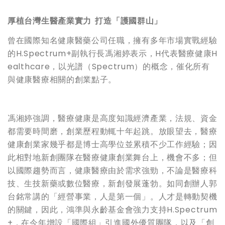
厚植台灣生醫產業實力
打造「護國群山」
曾在國際知名健康醫藥公司任職，擁有多年市場實戰經驗
的H.Spectrum+副執行長馮湘婷表示，H代表醫療健康H
ealthcare，以光譜（Spectrum）的概念，催化所有
與健康醫療相關的創業點子。
馮湘婷強調，醫療健康是高度知識經濟產業，法規、資金
都需要時間磨，創業歷程動輒十年起跳。放眼望去，醫療
健康創業家幾乎都是博士高學位並累積不少工作經驗；因
此相對地新創團隊在醫療健康創業舞台上，機會不多；但
以國際趨勢而言，健康醫療由於需求強勁，不論是醫療科
技、生技新藥或數位醫療，新創發展蓬勃。如同創辦人郭
台銘常講的「經營事業，人是第一個」。人才是轉動契機
的關鍵，因此，鴻準與永齡基金會強力支持
H.Spectrum
+，
在今年增設「國際組」引進國外優質團隊，以及「創