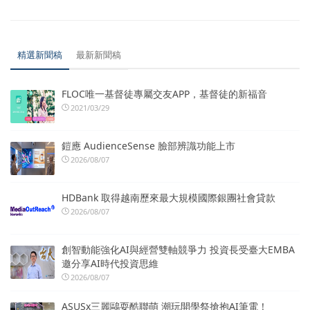
精選新聞稿
最新新聞稿
FLOC唯一基督徒專屬交友APP，基督徒的新福音
2021/03/29
鎧應 AudienceSense 臉部辨識功能上市
2026/08/07
HDBank 取得越南歷來最大規模國際銀團社會貸款
2026/08/07
創智動能強化AI與經營雙軸競爭力 投資長受臺大EMBA
邀分享AI時代投資思維
2026/08/07
ASUSx三麗鷗耍酷聯萌 潮玩開學祭搶抱AI筆電！