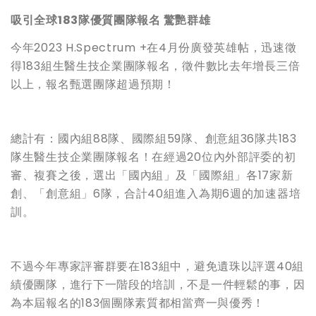
吸引全球183
隊優質團隊報名
驚艷群雄
今年2023 H.Spectrum +在4月份廣發英雄帖，迅速徵
得183組生醫生技企業團隊報名，徵件數比去年增長三倍
以上，報名甄選團隊超過預期！
總計有：國內組88隊、國際組59隊、創意組36隊共183
隊生醫生技企業團隊報名！在經過20位內外部評委的初
審、複賽之後，選出「國內組」及「國際組」各17家新
創、「創意組」6隊，合計40組進入為期6週的加速器培
訓。
不過今年專家評審群要在183組中，避免遺珠以評選40組
績優團隊，進行下一階段的培訓，不是一件輕鬆的事，因
為本屆報名的183個團隊素質都相當齊一與優秀！