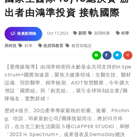
出者由鴻準投資 接軌國際
Oct 17,2023
新聞
新聞時事
科學
推廣新聞稿
與科技
科學
政府與教育
教育與職涯
【愛傳媒報導】由鴻準精密與永齡基金共同支持的H.Spe
ctrum+國際加速器，聚焦大健康領域：生醫生技、醫材
設備、預防醫學、精準檢測、AIOT智慧醫療，今年擴大
增設「國際組」與「創意組」，吸引全球183組企業/團
隊報名，驚艷群雄！
歷經4個月、20位產學專家嚴格的初審、複審、Pitchin
g、培訓，16家新創公司/團隊脫穎而出，將於10月18
日，在台北三創生活園區５樓CLAPPER STUDIO，舉辦
「2023 H. Spectrum+」成果發表及DemoDay總決