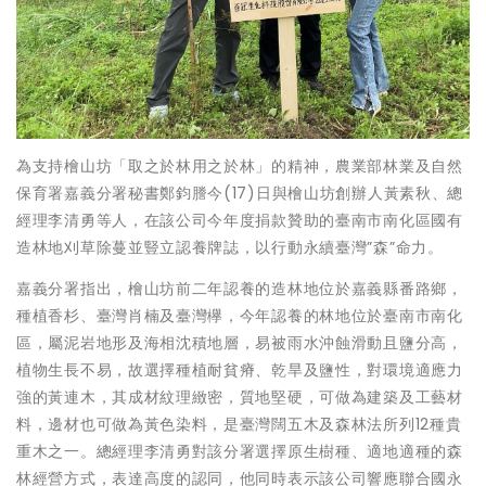
為支持檜山坊「取之於林用之於林」的精神，農業部林業及自然
保育署嘉義分署秘書鄭鈞謄今(17)日與檜山坊創辦人黃素秋、總
經理李清勇等人，在該公司今年度捐款贊助的臺南市南化區國有
造林地刈草除蔓並豎立認養牌誌，以行動永續臺灣”森”命力。
嘉義分署指出，檜山坊前二年認養的造林地位於嘉義縣番路鄉，
種植香杉、臺灣肖楠及臺灣欅，今年認養的林地位於臺南市南化
區，屬泥岩地形及海相沈積地層，易被雨水沖蝕滑動且鹽分高，
植物生長不易，故選擇種植耐貧瘠、乾旱及鹽性，對環境適應力
強的黃連木，其成材紋理緻密，質地堅硬，可做為建築及工藝材
料，邊材也可做為黃色染料，是臺灣闊五木及森林法所列12種貴
重木之一。總經理李清勇對該分署選擇原生樹種、適地適種的森
林經營方式，表達高度的認同，他同時表示該公司響應聯合國永