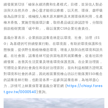
續發展第12項「確保永續消費和生產模式」目標，並深信人類必
須與大自然共存，身心靈才能得以療癒，以天然、環保、森呼吸
做為品牌宗旨，積極投入檜木原木腳料及木屑環保再利用，生產
檜木香氛，實施空瓶循環計畫，取得產品碳足跡認證等，分階段
捐款植樹實踐「碳中和」，藉以落實CSR企業社會責任。
嘉義分署表示，企業捐款認養造林是以環境、社會、治理（ES
G）為基礎的可持續發展行動。在環境面，有助於環境保護和生
態恢復，提供野生動植物棲息環境，增進人類與自然環境和諧共
處。在社會面，認養造林可提供當地居民就業機會，促進社區持
續發展，改善其生活質量及增進環境保護意識。在企業治理面，
可體現企業的社會責任和良好治理原則，並向利益相關方證明其
對環境和社會的承諾，因此相當重視檜山坊以行動落實ESG概念
的認養造林行動，也歡迎各界一起參與認養造林，為地球盡心
力，詳情可上林業保育署嘉義分署官網 (
https://chiayi.fores
t.gov.tw/0000540
)查詢。