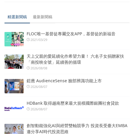
精選新聞稿
最新新聞稿
FLOC唯一基督徒專屬交友APP，基督徒的新福音
2021/03/29
天上父親的愛延續化作希望力量！ 六名子女捐贈家扶
「南投映全號」延續善的循環
2026/08/08
鎧應 AudienceSense 臉部辨識功能上市
2026/08/07
HDBank 取得越南歷來最大規模國際銀團社會貸款
2026/08/07
創智動能強化AI與經營雙軸競爭力 投資長受臺大EMBA
邀分享AI時代投資思維