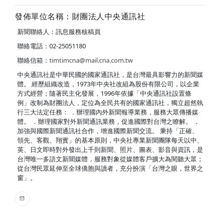
發佈單位名稱：財團法人中央通訊社
新聞聯絡人：訊息服務核稿員
聯絡電話：02-25051180
聯絡信箱：
timtimcna@mail.cna.com.tw
中央通訊社是中華民國的國家通訊社，是台灣最具影響力的新聞媒
體。 經歷組織改造，1973年中央社改組為股份有限公司，以企業
方式經營；隨著民主化發展，1996年依據「中央通訊社設置條
例」改制為財團法人，定位為全民共有的國家通訊社，獨立超然執
行三大法定任務： ．辦理國內外新聞報導業務，服務大眾傳播媒
體。 ．辦理國家對外新聞通訊業務，促進國際對台灣之瞭解。 ．
加強與國際新聞通訊社合作，增進國際新聞交流。 秉持「正確、
領先、客觀、翔實」的基本原則，中央社專業新聞團隊每天以中、
英、日文即時對外發出上千則新聞、照片、圖表、影音與資訊，是
台灣唯一多語文新聞媒體，服務對象從媒體客戶擴大為閱聽大眾；
從台灣民眾延伸至全球僑胞與讀者，充分扮演「台灣之眼，世界之
窗」。