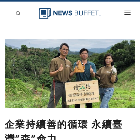
回到首頁
新聞稿分類
登入
刊登
企業持續善的循環 永續臺
灣”森”命力