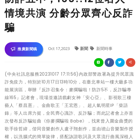
情境共演 分齡分眾齊心反詐
騙
Oct 17,2023
新聞
新聞時事
推廣新聞稿
(中央社訊息服務20231017 17:11:56)內政部警政署為提升民眾識
詐免疫力，特別於10月17日13時10分，在臺北車站一樓大廳多功
能展演區，舉辦『反詐召集令：麥擱騙啦！防詐5不，反詐騙專
線165』記者會，現場並邀請戲劇女神「安心亞」、影視歌三棲
藝人「蔡昌憲」、金曲歌王「王宏恩」、超人氣明星IP「柴語
錄」等人出席力挺，全民齊心識詐、反詐騙；而此記者會上亦首
次發布反詐騙短曲《你麥擱騙啦 Babe》，找來曾入圍金曲獎的
歌手徐哲緯，偕同音樂創作人盧子翔創作，並由琥山音樂製作授
權，以洗腦式的簡單旋律，搭配詼諧歌詞及大眾流行曲風深植人