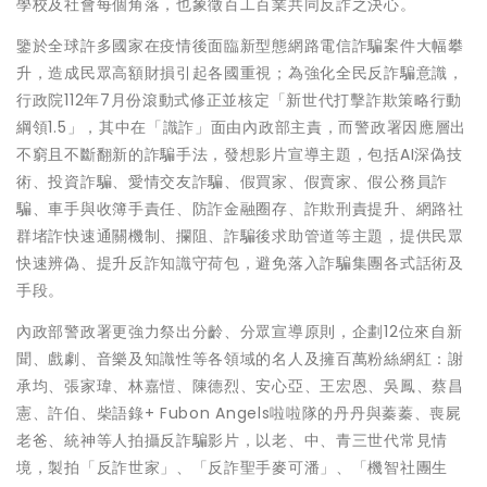
學校及社會每個角落，也象徵百工百業共同反詐之決心。
鑒於全球許多國家在疫情後面臨新型態網路電信詐騙案件大幅攀
升，造成民眾高額財損引起各國重視；為強化全民反詐騙意識，
行政院112年7月份滾動式修正並核定「新世代打擊詐欺策略行動
綱領1.5」，其中在「識詐」面由內政部主責，而警政署因應層出
不窮且不斷翻新的詐騙手法，發想影片宣導主題，包括AI深偽技
術、投資詐騙、愛情交友詐騙、假買家、假賣家、假公務員詐
騙、車手與收簿手責任、防詐金融圈存、詐欺刑責提升、網路社
群堵詐快速通關機制、攔阻、詐騙後求助管道等主題，提供民眾
快速辨偽、提升反詐知識守荷包，避免落入詐騙集團各式話術及
手段。
內政部警政署更強力祭出分齡、分眾宣導原則，企劃12位來自新
聞、戲劇、音樂及知識性等各領域的名人及擁百萬粉絲網紅：謝
承均、張家瑋、林嘉愷、陳德烈、安心亞、王宏恩、吳鳳、蔡昌
憲、許伯、柴語錄+ Fubon Angels啦啦隊的丹丹與蓁蓁、喪屍
老爸、統神等人拍攝反詐騙影片，以老、中、青三世代常見情
境，製拍「反詐世家」、「反詐聖手麥可潘」、「機智社團生