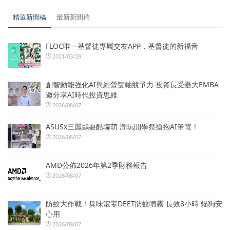
精選新聞稿
最新新聞稿
FLOC唯一基督徒專屬交友APP，基督徒的新福音
2021/03/29
創智動能強化AI與經營雙軸競爭力 投資長受臺大EMBA
邀分享AI時代投資思維
2026/08/07
ASUSx三麗鷗耍酷聯萌 潮玩開學祭搶抱AI筆電！
2026/08/07
AMD公佈2026年第2季財務報告
2026/08/07
防蚊大作戰！臭味滾零DEET防蚊噴霧 長效8小時 貓狗安
心用
2026/08/07