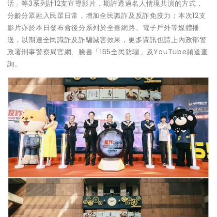
活」等3系列計12支宣導影片，期許透過名人情境共演的方式，
分齡分眾融入民眾日常，增加全民識詐及反詐免疫力；本次12支
影片亦於本日發布會後分系列於全臺網路、電子戶外等媒體播
送，以期達全民識詐及詐騙減害效果，更多資訊也請上內政部警
政署刑事警察局官網、臉書「165全民防騙」及YouTube頻道查
詢。