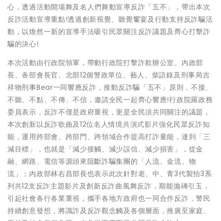
心，透過活動開場舞及名人們舞動宣導反詐「五不」，帶出本次
反詐活動宣導重點!透過創新視覺、聽覺饗宴及行動支持反詐騙活
動，以煥然一新的宣導手法吸引民眾關注反詐議題及齊心打擊詐
騙的決心!
本次活動由行政院領軍，帶動行政院打擊詐欺辦公室、內政部
長、各部會長官、北部12個警政單位、藝人、柴語錄及刑事局吉
祥物刑事Bear一同響應反詐，推動反詐騙「五不」原則，不接、
不聽、不點、不傳、不信，邀請全民一起齊心響應!行政院羅政務
委員表示，反詐不僅是政府重視，更是全民須共同關注的議題，
本次創新以反詐歌曲及12位名人情境共演式影片強化民眾反詐知
能，運用跨部會、跨部門、跨領域合作提高打詐量能，達到「三
減目標」，也就是「減少接觸、減少誤信、減少損害」，從金
融、網路、電信等源頭來阻斷詐騙集團的「人流、金流、物
流」；內政部林右昌部長也表示此次針對老、中、青3代製拍3系
列共12支反詐主題影片及創新反詐曲風舞反詐，期能拋磚引玉，
引起社會各行各業重視，攜手各地方政府也一同合作反詐，警民
持續創意發想，將識詐及反詐觀念觸及各個層面，推廣至家庭、