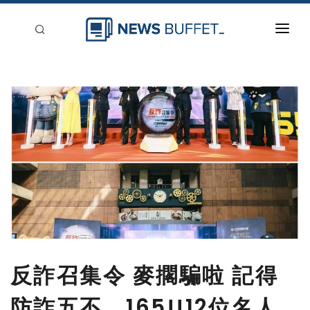
回到首頁
新聞稿分類
登入
刊登
反詐召集令 麥擱騙啦 記得
防詐五不，165!!12位名人