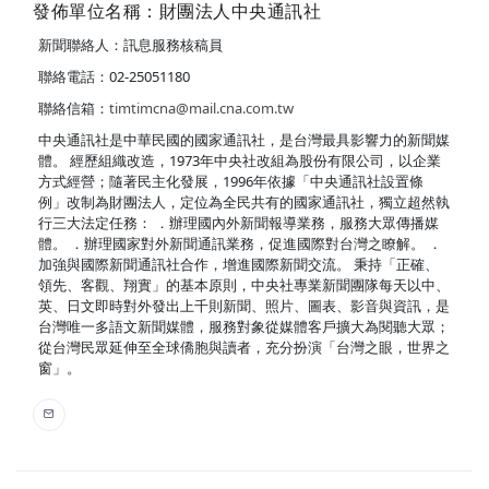
發佈單位名稱：財團法人中央通訊社
新聞聯絡人：訊息服務核稿員
聯絡電話：02-25051180
聯絡信箱：
timtimcna@mail.cna.com.tw
中央通訊社是中華民國的國家通訊社，是台灣最具影響力的新聞媒
體。 經歷組織改造，1973年中央社改組為股份有限公司，以企業
方式經營；隨著民主化發展，1996年依據「中央通訊社設置條
例」改制為財團法人，定位為全民共有的國家通訊社，獨立超然執
行三大法定任務： ．辦理國內外新聞報導業務，服務大眾傳播媒
體。 ．辦理國家對外新聞通訊業務，促進國際對台灣之瞭解。 ．
加強與國際新聞通訊社合作，增進國際新聞交流。 秉持「正確、
領先、客觀、翔實」的基本原則，中央社專業新聞團隊每天以中、
英、日文即時對外發出上千則新聞、照片、圖表、影音與資訊，是
台灣唯一多語文新聞媒體，服務對象從媒體客戶擴大為閱聽大眾；
從台灣民眾延伸至全球僑胞與讀者，充分扮演「台灣之眼，世界之
窗」。