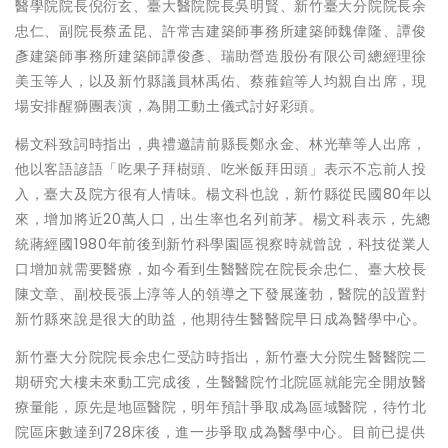
醫學院院長倪衍玄、臺大醫院院長吳明賢、新竹臺大分院院長余
忠仁、副院長蔡孟昆、許常吉建築師事務所建築師魏偉隆、譚俊
彥建築師事務所建築師譚俊彥、瑞助營造股份有限公司總經理徐
美玉等人，以及新竹縣議員林禹佑、蔡蕥鍹等人均親自出席，現
場安排醒獅團表演，為開工動土儀式討好彩頭。
楊文科致詞時指出，典禮邀請前縣長鄭永金、林光華等人出席，
他以客語諺語「吃果子拜樹頭、吃米飯拜田頭」表示不忘前人投
入，臺大及院方很有人情味。楊文科也說，新竹縣從民國80年以
來，增加將近20萬人口，出生率也名列前茅。楊文科表示，先總
統蔣經國1980年前後到新竹科學園區視察時就曾說，科技從業人
口增加就需要醫療，如今看到生醫醫院在院長余忠仁、臺大校長
陳文章、副校長張上淳等人的領導之下發展蓬勃，醫院的設置對
新竹縣來說是很大的助益，他期待生醫醫院早日成為醫學中心。
新竹臺大分院院長余忠仁受訪時指出，新竹臺大分院生醫醫院二
期研究大樓未來動工完成後，生醫醫院竹北院區就能完全開放醫
療量能，原先是地區醫院，明年預計爭取成為區域醫院，待竹北
院區床數達到728床後，進一步爭取成為醫學中心。目前已提供