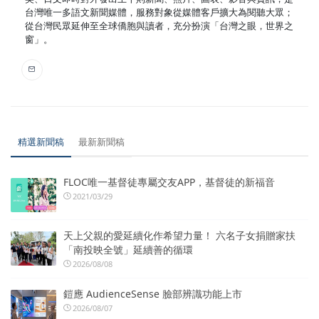
台灣唯一多語文新聞媒體，服務對象從媒體客戶擴大為閱聽大眾；
從台灣民眾延伸至全球僑胞與讀者，充分扮演「台灣之眼，世界之
窗」。
精選新聞稿
最新新聞稿
FLOC唯一基督徒專屬交友APP，基督徒的新福音
2021/03/29
天上父親的愛延續化作希望力量！ 六名子女捐贈家扶
「南投映全號」延續善的循環
2026/08/08
鎧應 AudienceSense 臉部辨識功能上市
2026/08/07