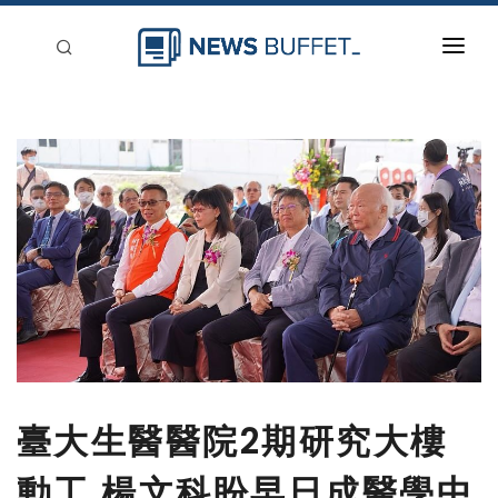
回到首頁
新聞稿分類
登入
刊登
臺大生醫醫院2期研究大樓
動工 楊文科盼早日成醫學中