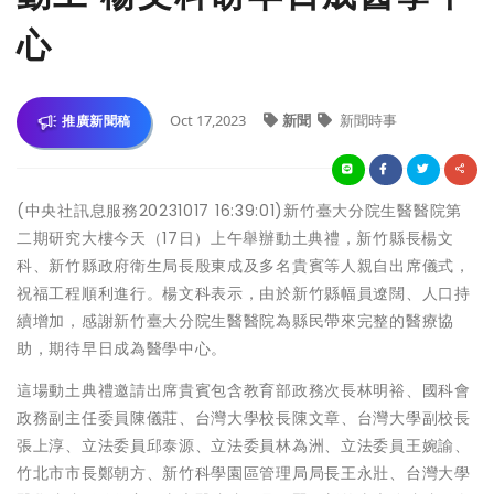
心
Oct 17,2023
新聞
新聞時事
推廣新聞稿
(中央社訊息服務20231017 16:39:01)新竹臺大分院生醫醫院第
二期研究大樓今天（17日）上午舉辦動土典禮，新竹縣長楊文
科、新竹縣政府衛生局長殷東成及多名貴賓等人親自出席儀式，
祝福工程順利進行。楊文科表示，由於新竹縣幅員遼闊、人口持
續增加，感謝新竹臺大分院生醫醫院為縣民帶來完整的醫療協
助，期待早日成為醫學中心。
這場動土典禮邀請出席貴賓包含教育部政務次長林明裕、國科會
政務副主任委員陳儀莊、台灣大學校長陳文章、台灣大學副校長
張上淳、立法委員邱泰源、立法委員林為洲、立法委員王婉諭、
竹北市市長鄭朝方、新竹科學園區管理局局長王永壯、台灣大學