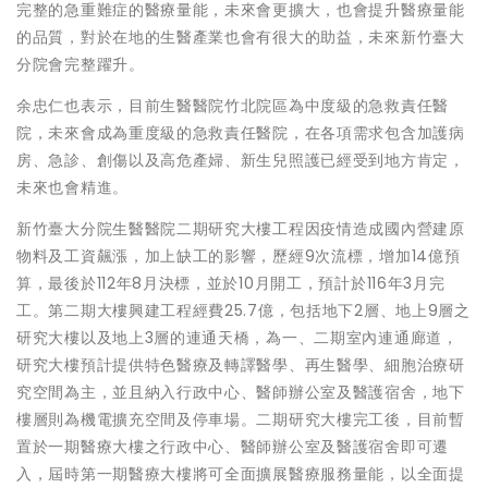
完整的急重難症的醫療量能，未來會更擴大，也會提升醫療量能
的品質，對於在地的生醫產業也會有很大的助益，未來新竹臺大
分院會完整躍升。
余忠仁也表示，目前生醫醫院竹北院區為中度級的急救責任醫
院，未來會成為重度級的急救責任醫院，在各項需求包含加護病
房、急診、創傷以及高危產婦、新生兒照護已經受到地方肯定，
未來也會精進。
新竹臺大分院生醫醫院二期研究大樓工程因疫情造成國內營建原
物料及工資飆漲，加上缺工的影響，歷經9次流標，增加14億預
算，最後於112年8月決標，並於10月開工，預計於116年3月完
工。第二期大樓興建工程經費25.7億，包括地下2層、地上9層之
研究大樓以及地上3層的連通天橋，為一、二期室內連通廊道，
研究大樓預計提供特色醫療及轉譯醫學、再生醫學、細胞治療研
究空間為主，並且納入行政中心、醫師辦公室及醫護宿舍，地下
樓層則為機電擴充空間及停車場。二期研究大樓完工後，目前暫
置於一期醫療大樓之行政中心、醫師辦公室及醫護宿舍即可遷
入，屆時第一期醫療大樓將可全面擴展醫療服務量能，以全面提