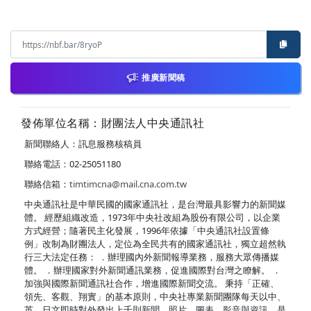
推廣新聞稿
發佈單位名稱：財團法人中央通訊社
新聞聯絡人：訊息服務核稿員
聯絡電話：02-25051180
聯絡信箱：
timtimcna@mail.cna.com.tw
中央通訊社是中華民國的國家通訊社，是台灣最具影響力的新聞媒
體。 經歷組織改造，1973年中央社改組為股份有限公司，以企業
方式經營；隨著民主化發展，1996年依據「中央通訊社設置條
例」改制為財團法人，定位為全民共有的國家通訊社，獨立超然執
行三大法定任務： ．辦理國內外新聞報導業務，服務大眾傳播媒
體。 ．辦理國家對外新聞通訊業務，促進國際對台灣之瞭解。 ．
加強與國際新聞通訊社合作，增進國際新聞交流。 秉持「正確、
領先、客觀、翔實」的基本原則，中央社專業新聞團隊每天以中、
英、日文即時對外發出上千則新聞、照片、圖表、影音與資訊，是