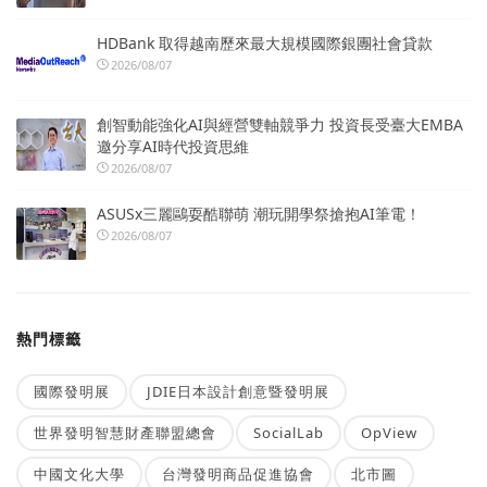
HDBank 取得越南歷來最大規模國際銀團社會貸款
2026/08/07
創智動能強化AI與經營雙軸競爭力 投資長受臺大EMBA
邀分享AI時代投資思維
2026/08/07
ASUSx三麗鷗耍酷聯萌 潮玩開學祭搶抱AI筆電！
2026/08/07
熱門標籤
國際發明展
JDIE日本設計創意暨發明展
世界發明智慧財產聯盟總會
SocialLab
OpView
中國文化大學
台灣發明商品促進協會
北市圖