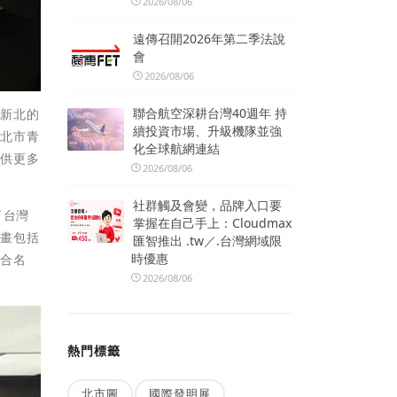
2026/08/06
遠傳召開2026年第二季法說
會
2026/08/06
聯合航空深耕台灣40週年 持
了新北的
續投資市場、升級機隊並強
新北市青
化全球航網連結
提供更多
2026/08/06
社群觸及會變，品牌入口要
了台灣
掌握在自己手上：Cloudmax
計畫包括
匯智推出 .tw／.台灣網域限
時優惠
媒合名
2026/08/06
熱門標籤
北市圖
國際發明展