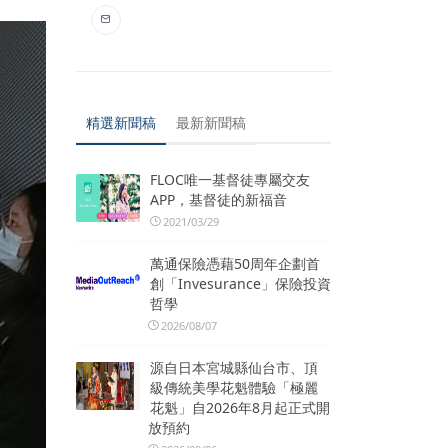
精選新聞稿
最新新聞稿
FLOC唯一基督徒專屬交友
APP，基督徒的新福音
2021/03/29
萬通保險憑藉50周年企劃首
創「Invesurance」保險投資
哲學
2026/08/07
源自日本宮城縣仙台市、頂
級傳統美學花魁體驗「極麗
花魁」自2026年8月起正式開
放預約