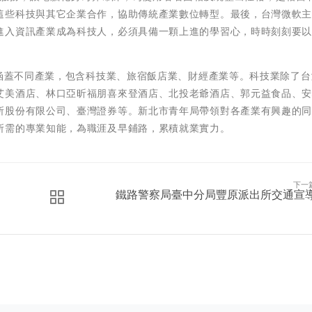
這些科技與其它企業合作，協助傳統產業數位轉型。最後，台灣微軟
進入資訊產業成為科技人，必須具備一顆上進的學習心，時時刻刻要
業涵蓋不同產業，包含科技業、旅宿飯店業、財經產業等。科技業除了
艾美酒店、林口亞昕福朋喜來登酒店、北投老爺酒店、郭元益食品、
所股份有限公司、臺灣證券等。新北市青年局帶領對各產業有興趣的
所需的專業知能，為職涯及早鋪路，累積就業實力。
下一
鐵路警察局臺中分局豐原派出所交通宣