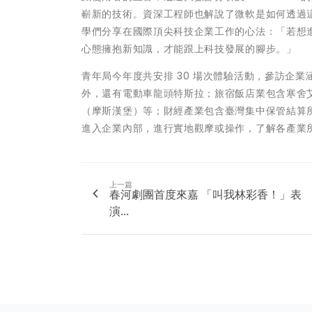
嶄新的技術。資深工程師也解說了微軟是如何透過
學們分享在國際頂尖科技企業工作的心法：「若想
心態擁抱新知識，才能跟上科技發展的腳步。」
青年局今年度共安排 30 場次體驗活動，參訪企
外，還有電動車龍頭特斯拉；旅宿飯店業包含寒舍
（摩斯漢堡）等；財經產業包含臺灣集中保管結算
進入企業內部，進行實地觀摩或操作，了解各產業
上一篇
春河劇團首度來嘉 「叫我林彩香！」表
演...