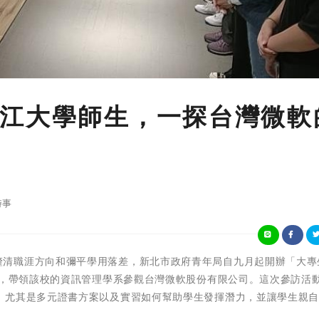
江大學師生，一探台灣微軟
時事
為協助青年釐清職涯方向和彌平學用落差，新北市政府青年局自九月起開辦「大
作，帶領該校的資訊管理學系參觀台灣微軟股份有限公司。這次參訪活
，尤其是多元證書方案以及實習如何幫助學生發揮潛力，並讓學生親