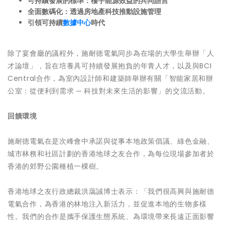
可持續發展
的
標準：樓宇能源效益的共同語言
全面數碼化：
透過
房地產科技推動設施管理
引領
可持續
數據中心
時代
除了宴會廳的議程外，施耐德電氣同步為在場的大學生舉辦「人
才論壇」，旨在培養具可持續發展抱負的年青人才，以及與BCI
Central合作，為室內設計師和建築師舉辦有關「智能家居和辦
公室：從便利到需求 ─ 科技對未來生活的影響」的交流活動。
回饋環境
施耐德電氣在是次峰會中承諾與從事本地政策倡議、綠色金融、
城市林務和社區計劃的香港地球之友合作，為每位現場參加者於
香港的郊野公園種植一棵樹。
香港地球之友行政總裁洪藹誠博士表示：「我們很高興與施耐德
電氣合作，為香港的林地注入新活力，並促進本地的生物多樣
性。我們的合作是攜手保護生態系統、為環境帶來長遠正面影響