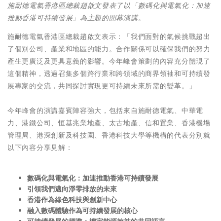
施耐德電氣香港區總裁趙啟文發表了以「數碼化與電氣化：加速
推動香港可持續發展」為主題的開幕演講。
施耐德電氣香港區總裁趙啟文表示：「我們面對的氣候挑戰超出
了個別公司、產業和地區的能力。合作關係可以確保我們的努力
產生更廣泛及更具意義的影響。今年峰會策劃的內容充分體現了
這個精神，透過召集多個跨行業和跨領域的商界領袖和可持續發
展專家的交流，共同探討實現更可持續未來所需的變革。」
今年峰會的演講嘉賓陣容強大，包括來自施耐德電氣、中華電
力、港鐵公司、恒基兆業地產、太古地產、信和置業、香港機場
管理局、港深創新及科技園、香港科技大學等機構的代表分別就
以下內容分享見解：
數碼化與電氣化：加速推動香港可持續發展
引領我們邁向淨零排放的未來
香港作為綠色科技與創新中心
融入數碼體驗
作為
可持續發展
的
核心