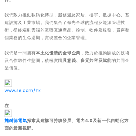
我們致力推動數碼化轉型，服務遍及家居、樓宇、數據中心、基
建設施及工業市場。我們集合了領先全球的流程及能源管理技
術，從終端到雲端的互聯互通產品、控制、軟件及服務，貫穿整
個業務的生命週期，實現整合的企業管理。
我們是一間擁有
本土化優勢的全球企業
，致力於推動開放的技術
及合作夥伴生態圈，積極實踐
具意義、多元共容及賦能
的共同企
業價值。
www.se.com/hk
在
施耐德電氣
探索其建構可持續發展、電力
4.0
及新一代自動化方
面的最新視野。