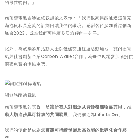
的最佳範例。」
施耐德電氣香港區總裁趙啟文表示：「我們很高興能通過這個充
滿抱負和具意義的計劃回饋我們的環境。感謝各位參加香港創新
峰會2023，成為我們可持續發展旅程的一分子。」
此外，為鼓勵參加活動人士以低碳交通往返活動場地，施耐德電
氣與社會創新企業Carbon Wallet合作，為每位現場參加者提供
兩張免費的港鐵車票。
關於施耐德電氣
施耐德電氣的宗旨，是
讓所有人對能源及資源都能物盡其用，推
動人類進步與可持續的共同發展
。我們稱之為
Life Is On
。
我們的使命是成為您
實踐可持續發展及高效能的數碼化合作夥
伴
。