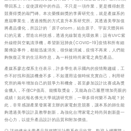
帶回系上；促使課程中的作品、不只是一項作業，更是獲得創意
競賽得獎的敲門磚。本次榮獲銅獎的李霽研究生，就是產媒系的
應屆畢業生，透過推甄的方式直升本系研究所。其透過美學加值
將產品優化，所設計的「原子atom」結合原子、宇宙天體與科
幻的元素，營造出科技感，透過光線製造光環效果；設有UVC紫
外線燈與空氣清淨機，希望新冠肺炎(COVID-19)疫情和所有細
菌傳染事件，都能迅速消失，很快被消滅，疫情不再來，人們能
夠恢復正常的生活和作息，為一科技時尚家電之典型產品。
產媒系廖志傑系主任表示，許多學生表示國內的疫情剛趨緩，工
作不好找和面談機會不多，不如運用這個時候充實自己，利用研
究所的兩年增加自己的競爭力和機會，甚至參加設計比賽成為獎
金獵人，不僅CP值高、能獲取獎金，又能為自己履歷增加亮眼的
成績！如此報名佛光大學就讀研究所，一舉多得何樂不為呢？於
此，非常感謝產業發展署主辦的家電創意競賽，讓本系的師生能
夠透過美學設計及教學創新，為強化台灣家電之時尚與創新盡一
份心力，以提升產品設計的品質和附加價值。
◎ 詳細佛光大學產品與媒體設計學系作品欣賞，歡迎上網瀏覽：