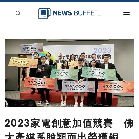
回到首頁
新聞稿分類
登入
刊登
2023家電創意加值競賽 佛
大產媒系脫穎而出榮獲銅