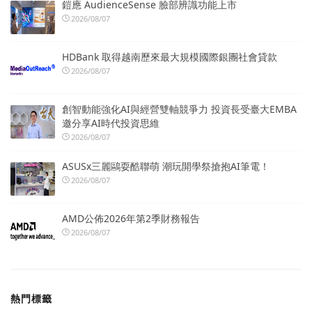
鎧應 AudienceSense 臉部辨識功能上市
2026/08/07
HDBank 取得越南歷來最大規模國際銀團社會貸款
2026/08/07
創智動能強化AI與經營雙軸競爭力 投資長受臺大EMBA
邀分享AI時代投資思維
2026/08/07
ASUSx三麗鷗耍酷聯萌 潮玩開學祭搶抱AI筆電！
2026/08/07
AMD公佈2026年第2季財務報告
2026/08/07
熱門標籤