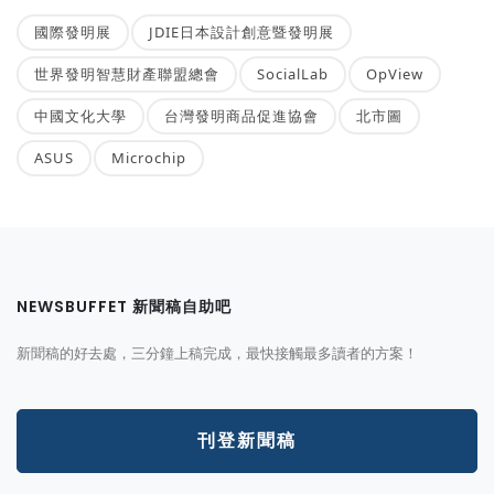
國際發明展
JDIE日本設計創意暨發明展
世界發明智慧財產聯盟總會
SocialLab
OpView
中國文化大學
台灣發明商品促進協會
北市圖
ASUS
Microchip
NEWSBUFFET 新聞稿自助吧
新聞稿的好去處，三分鐘上稿完成，最快接觸最多讀者的方案！
刊登新聞稿