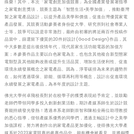
殊榮！其中，本次「家電創意加值競賽」為全國產業發展署指導
之家電創意獎項，競賽主題為「智慧生活•美學加值」，推動臺灣
製之家電產品設計，以提升產品美學和價值，促進台灣優質家電
產品發展。其競賽活動參賽者身份從大學、研究所到社會專業人
士等，競爭可以說是非常激烈，最終由初審的將近兩百件投稿作
品當中，篩選留下優質的20件好設計(Good Design)作品，其
中大多數是提出後疫情年代，現代居家生活功能電器的加值方
案；本參賽作品主要以白色家電為主，也包含其他複合新型態家
電類型及其他能夠改善或提升生活品質、增加生活便利性、促進
環境永續發展概念之家電產品。因為，淨零碳排為未來的趨勢所
在，如何透過環保、節能、循環再利用等概念，設計出促進環境
永續發展之家電產品，為本年度的設計主題。
佛光大學何卓飛校長對於在校學子的獲獎表現給予肯定，並鼓勵
老師們帶領同學多投入創新創業活動，期許產媒系師生於設計競
賽能持續發光發熱！透過本系老師劉崇智和陳柏全兩位助理教授
的悉心指導，偕領產媒系優秀的同學們，透過主軸設計中之美學
加值課程，努力將創作出的家電產品更加優化，使得佛光大學產
媒系於2023家電競賽的參賽作品中，能有機會被看見、並將銅獎