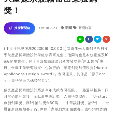
獎！
Oct 18,2023
新聞
新聞時事
推廣新聞稿
(中央社訊息服務20231018 10:03:04)恭喜佛光大學創意與科技
學院產品與媒體設計學組李霽研究生，他同時也是本校產媒系10
8級的畢業生，於十月參加由經濟部產業發展署(原工業局)主
辦、金屬工業研究發展中心執行的「家電創意加值競賽(Home
Appliances Design Award)」表現優異，其作品「原子ato
m」獲得第三名殊榮的肯定。
佛光產品與媒體設計系於今年成績表現亮眼，一路過關斬將：四
月開始順利榮獲「金點新秀設計獎」入圍得獎13件、「U-start
創新創業獎」獲1件補助獎金50萬、「中華設計獎」計2件、「金
屬創新應用競賽」得3件和「家電創意加值競賽」獲得銅牌獎的