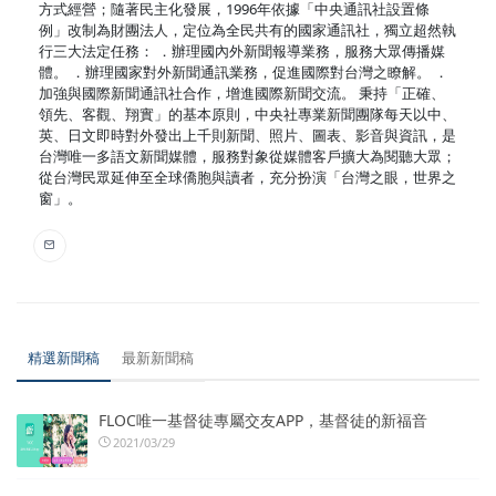
方式經營；隨著民主化發展，1996年依據「中央通訊社設置條
例」改制為財團法人，定位為全民共有的國家通訊社，獨立超然執
行三大法定任務： ．辦理國內外新聞報導業務，服務大眾傳播媒
體。 ．辦理國家對外新聞通訊業務，促進國際對台灣之瞭解。 ．
加強與國際新聞通訊社合作，增進國際新聞交流。 秉持「正確、
領先、客觀、翔實」的基本原則，中央社專業新聞團隊每天以中、
英、日文即時對外發出上千則新聞、照片、圖表、影音與資訊，是
台灣唯一多語文新聞媒體，服務對象從媒體客戶擴大為閱聽大眾；
從台灣民眾延伸至全球僑胞與讀者，充分扮演「台灣之眼，世界之
窗」。
精選新聞稿
最新新聞稿
FLOC唯一基督徒專屬交友APP，基督徒的新福音
2021/03/29