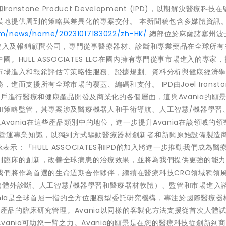
C和Ironstone Product Development (IPD)，以期解決醫療科技
模地提供周到的策略與差異化的專案交付。 本新聞稿包含多媒體資訊
om/news/home/20231017183022/zh-HK/
總部位於麻薩諸塞州波
策略性市場進入及報銷顧問公司，專門從事醫療器材、診斷和專業藥品在全球所
HULL ASSOCIATES LLC在國內擁有專門從事市場進入的專家
市場進入和報銷評估等策略性服務、證據規劃、資料分析與健康經濟
支援所有全球市場的覆蓋、編碼和支付。 IPD由Joel Ironsto
戶進行醫療和健康產品開發及商業化的各個層面，這與Avania的願
和策略監管，其專案涉及醫療機器人和手術導航、人工智慧/機器學習
vania在這些產品類別中的地位，進一步提升Avania在該領域的領
營運專業知識，以獨到方式驅動醫療器材創新者和新興原始設備製造商
yak表示：「HULL ASSOCIATES和IPD的加入將進一步推動我們成為醫
到臨床的創新，改善全球病患的治療效果，並將為我們提供更強的能
我們將作為首選的生命週期合作夥伴，繼續在醫療科技CRO領域獨領
床（體外診斷、人工智慧/機器學習和醫療器材軟體）、監管和市場進入
vania是全球首屈一指的全方位服務型委託研究機構，專注於國際醫療器
合產品的臨床研究管理。Avania以同樣的客製化方法支援從首次人體
ania可助您一臂之力。Avania的願景是在您的醫療科技從創新到