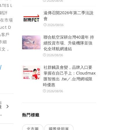
2026/08/06
ES L
遠傳召開2026年第二季法說
銷評
會
隊在市場
2026/08/06
ct D
為客戶
聯合航空深耕台灣40週年 持
作細
續投資市場、升級機隊並強
化全球航網連結
原文，
2026/08/06
社群觸及會變，品牌入口要
/
掌握在自己手上：Cloudmax
匯智推出 .tw／.台灣網域限
時優惠
2026/08/06
篇
凍
.
熱門標籤
北市圖
國際發明展