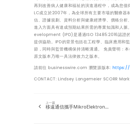
再到改善病人健康和福祉的演進過程中，成為您值得信賴的全球合
LC成立於2007年，為全球所有主要市場的醫療
估、證據規劃、資料分析與健康經濟學、價格分析
進入方面具有達成預期結果所需的專業知識和人脈。 關於Ironst
evelopment (IPD)是通過ISO 13485
提供協助。IPD的背景包括在工程學、臨床應用和
節，同時與監管機構保持清晰溝通。 免責聲明：
原文版本乃唯一具法律效力之版本。
請前往 businesswire.com 瀏覽源版本:
https:/
CONTACT: Lindsey Langemeier SCORR Mark
上一篇
移遠通信攜手MikroElektron...