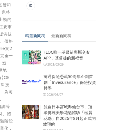
在監管和
。完整
士頓的
有主要市
，提供技
精選新聞稿
最新新聞稿
學、價格
ne於2
FLOC唯一基督徒專屬交友
景完全一
APP，基督徒的新福音
、造
2021/03/29
導地
萬通保險憑藉50周年企劃首
(OE
創「Invesurance」保險投資
療科技
哲學
力，為每
2026/08/07
風
諮詢等
源自日本宮城縣仙台市、頂
級傳統美學花魁體驗「極麗
材、體
花魁」自2026年8月起正式開
試驗階段
放預約
商業化，