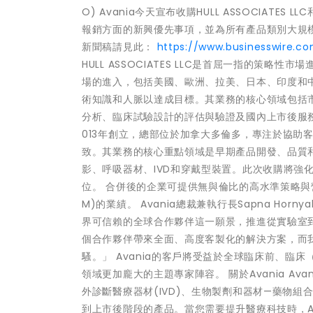
O) Avania今天宣布收購HULL ASSOCIATES LL
報銷方面的新興優先事項，並為所有產品類別大規
新聞稿請見此：
https://www.businesswire.c
HULL ASSOCIATES LLC是首屈一指的
場的進入，包括美國、歐洲、拉美、日本、印度和中國。
術知識和人脈以達成目標。其業務的核心領域包括
分析、臨床試驗設計的評估與驗證及國內上市後服務，進而
013年創立，總部位於加拿大多倫多，專注於協助客
致。其業務的核心重點領域是早期產品開發、品質
影、呼吸器材、IVD和穿戴型裝置。此次收購將強化A
位。 合併後的企業可提供無與倫比的高水準策略與
M)的業績。 Avania總裁兼執行長Sapna Horn
界可信賴的全球合作夥伴這一願景，推進從實驗室
個合作夥伴帶來全面、高度客製化的解決方案，而
騷。」 Avania的客戶將受益於全球臨床前、臨
領域更加龐大的主題專家陣容。 關於Avania A
外診斷醫療器材(IVD)、生物製劑和器材—藥物組
到上市後階段的產品。當您需要提升醫療科技時，Av