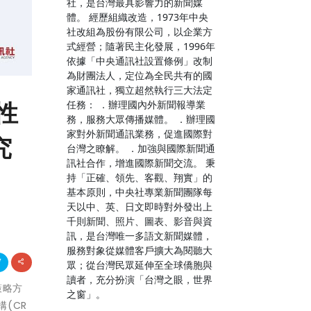
社，是台灣最具影響力的新聞媒
體。 經歷組織改造，1973年中央
社改組為股份有限公司，以企業方
式經營；隨著民主化發展，1996年
依據「中央通訊社設置條例」改制
為財團法人，定位為全民共有的國
家通訊社，獨立超然執行三大法定
性
任務： ．辦理國內外新聞報導業
務，服務大眾傳播媒體。 ．辦理國
家對外新聞通訊業務，促進國際對
究
台灣之瞭解。 ．加強與國際新聞通
訊社合作，增進國際新聞交流。 秉
持「正確、領先、客觀、翔實」的
基本原則，中央社專業新聞團隊每
天以中、英、日文即時對外發出上
千則新聞、照片、圖表、影音與資
訊，是台灣唯一多語文新聞媒體，
服務對象從媒體客戶擴大為閱聽大
眾；從台灣民眾延伸至全球僑胞與
讀者，充分扮演「台灣之眼，世界
策略方
之窗」。
(CR