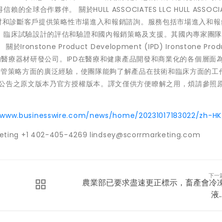
作夥伴。 關於HULL ASSOCIATES LLC HULL ASSOCIAT
器材和診斷客戶提供策略性市場進入和報銷諮詢。服務包括市場進入和報
、臨床試驗設計的評估和驗證和國內報銷策略及支援。其國內專家團
one Product Development (IPD) Ironstone Produ
:2016認證的醫療器材研發公司。IPD在醫療和健康產品開發和商業化的各個層面
監管策略方面的廣泛經驗，使團隊能夠了解產品在技術和臨床方面的工
本公告之原文版本乃官方授權版本。譯文僅供方便瞭解之用，煩請參照
/www.businesswire.com/news/home/20231017183022/zh-HK
eting +1 402-405-4269 lindsey@scorrmarketing.com
下一
農業部已要求盡速更正標示，畜產會冷
液..