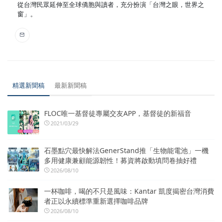
從台灣民眾延伸至全球僑胞與讀者，充分扮演「台灣之眼，世界之
窗」。
精選新聞稿
最新新聞稿
FLOC唯一基督徒專屬交友APP，基督徒的新福音
2021/03/29
石墨點穴最快解法GenerStand推「生物能電池」一機
多用健康兼顧能源韌性！募資將啟動填問卷抽好禮
2026/08/10
一杯咖啡，喝的不只是風味：Kantar 凱度揭密台灣消費
者正以永續標準重新選擇咖啡品牌
2026/08/10