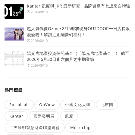
Kantar 凱度與 JKR 最新研究 : 品牌資產有七成來自體驗
2026/08/10
超人氣偶像Ozone 8/15即將現身OUTDOOR一日店長浪
漫寵粉！解鎖近距離夢幻福利！
2026/08/10
陽光房地產投資信託基金（「陽光房地產基金」） 截至
2026年6月30日止六個月之中期業績
2026/08/10
熱門標籤
SocialLab
OpView
中國文化大學
北市圖
Kantar
國際發明展
凱度
世界發明智慧財產聯盟總會
Microchip