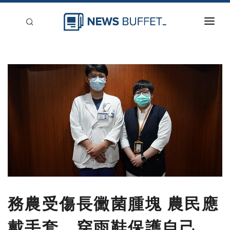
回到首頁
新聞稿分類
登入
刊登
務農受傷長黴菌腫塊 農民應
戴手套、穿雨鞋保護自己