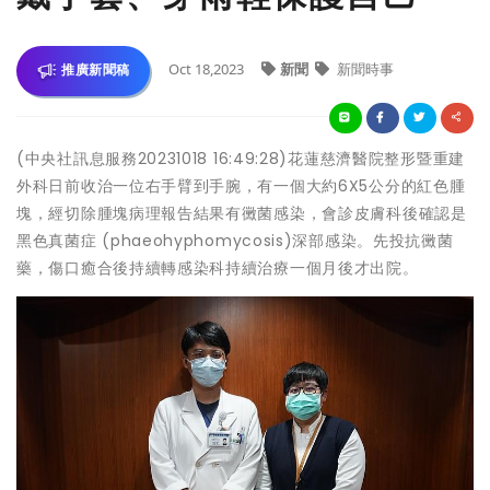
Oct 18,2023
新聞
新聞時事
推廣新聞稿
(中央社訊息服務20231018 16:49:28)花蓮慈濟醫院整形暨重建
外科日前收治一位右手臂到手腕，有一個大約6X5公分的紅色腫
塊，經切除腫塊病理報告結果有黴菌感染，會診皮膚科後確認是
黑色真菌症 (phaeohyphomycosis)深部感染。先投抗黴菌
藥，傷口癒合後持續轉感染科持續治療一個月後才出院。