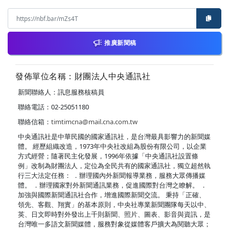
推廣新聞稿
發佈單位名稱：財團法人中央通訊社
新聞聯絡人：訊息服務核稿員
聯絡電話：02-25051180
聯絡信箱：
timtimcna@mail.cna.com.tw
中央通訊社是中華民國的國家通訊社，是台灣最具影響力的新聞媒
體。 經歷組織改造，1973年中央社改組為股份有限公司，以企業
方式經營；隨著民主化發展，1996年依據「中央通訊社設置條
例」改制為財團法人，定位為全民共有的國家通訊社，獨立超然執
行三大法定任務： ．辦理國內外新聞報導業務，服務大眾傳播媒
體。 ．辦理國家對外新聞通訊業務，促進國際對台灣之瞭解。 ．
加強與國際新聞通訊社合作，增進國際新聞交流。 秉持「正確、
領先、客觀、翔實」的基本原則，中央社專業新聞團隊每天以中、
英、日文即時對外發出上千則新聞、照片、圖表、影音與資訊，是
台灣唯一多語文新聞媒體，服務對象從媒體客戶擴大為閱聽大眾；