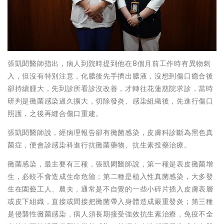
張凱閎醫師指出，病人到院時提到他在8個月前工作時有異物刺
入，但沒有特別注意，化膿後先手擠出膿液，沒想到傷口癒合後
卻持續腫大，先到診所看診沒改善，才轉往花蓮慈院求診，當時
研判是黴菌感染過久擴大，切除發炎、感染組織後，先進行傷口
照護，之後再縫合傷口重建。
張凱閎醫師說，經病理報告卻有黴菌感染，皮膚科診斷為黑色真
菌症，便會診感染科進行抗黴菌藥物、抗生素投藥治療。
黴菌感染，最主要有三種，張凱閎醫師說，第一種是表皮黴菌增
生，必較不會造成生命危險；第二種是植入性真菌感染，大多發
生在園藝工人、農夫，通常是不自覺的一些小碎片插入皮膚表層
或皮下組織，直接或間接把黴菌帶入身體造成嚴重發炎；第三種
是侵襲性黴菌感染，病人須長期接受強效抗生素治療，免疫不全