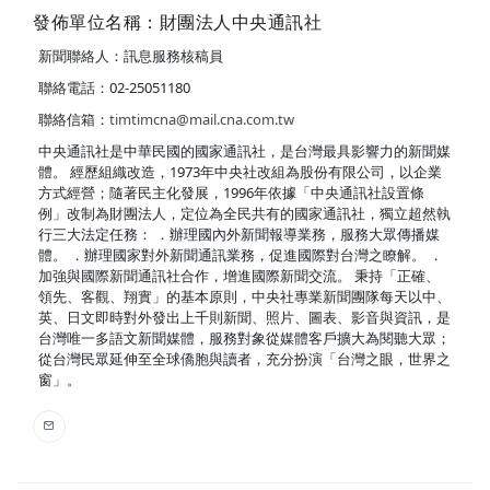
發佈單位名稱：財團法人中央通訊社
新聞聯絡人：訊息服務核稿員
聯絡電話：02-25051180
聯絡信箱：
timtimcna@mail.cna.com.tw
中央通訊社是中華民國的國家通訊社，是台灣最具影響力的新聞媒
體。 經歷組織改造，1973年中央社改組為股份有限公司，以企業
方式經營；隨著民主化發展，1996年依據「中央通訊社設置條
例」改制為財團法人，定位為全民共有的國家通訊社，獨立超然執
行三大法定任務： ．辦理國內外新聞報導業務，服務大眾傳播媒
體。 ．辦理國家對外新聞通訊業務，促進國際對台灣之瞭解。 ．
加強與國際新聞通訊社合作，增進國際新聞交流。 秉持「正確、
領先、客觀、翔實」的基本原則，中央社專業新聞團隊每天以中、
英、日文即時對外發出上千則新聞、照片、圖表、影音與資訊，是
台灣唯一多語文新聞媒體，服務對象從媒體客戶擴大為閱聽大眾；
從台灣民眾延伸至全球僑胞與讀者，充分扮演「台灣之眼，世界之
窗」。