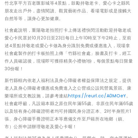
竹北享平方百老匯影城等4景點，鼓勵持敬老卡、愛心卡之縣民
朋友走出戶外，盡情閱讀、觀賞藝術作品、看場電影或是接觸大
自然等等，讓身心更加健康。
社會處說明，重陽敬老拍照打卡上傳送禮快閃活動歡迎持敬老或
愛心卡民眾於10月20日至23日每日上午10時至下午2時止，至前
述4景點持敬老或愛心卡做為身分識別免費或優惠進入，現場拿
社會處製作的打卡板拍照上傳「竹縣社會處」臉書及打卡，經工
作人員確認後，現場即可獲得精美小禮物1份，每個景點每日限量
30份喔！
新竹縣轄內依老人福利法及身心障礙者權益保障法之規定，提供
老人及身心障礙者優惠或免費進入之公營或公設民營風景區、康
樂場所或文教設施，請參考連結
https://reurl.cc/A0MOeY
。
社會處呼籲，凡設籍本縣之原住民年滿55歲、非原住民年滿65歲
以及領有身心障礙證明者均可持國民身分證正本、2吋半身照片1
張、身心障礙手冊證明正本等應備文件至戶籍所在地鄉（鎮、
市）公所申請辦理敬老及愛心卡喔！