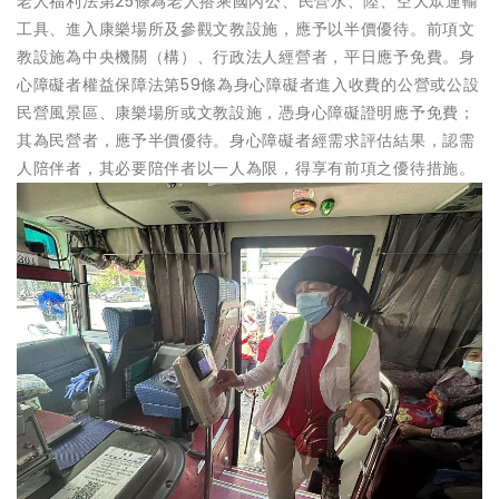
老人福利法第25條為老人搭乘國內公、民營水、陸、空大眾運輸
工具、進入康樂場所及參觀文教設施，應予以半價優待。前項文
教設施為中央機關（構）、行政法人經營者，平日應予免費。身
心障礙者權益保障法第59條為身心障礙者進入收費的公營或公設
民營風景區、康樂場所或文教設施，憑身心障礙證明應予免費；
其為民營者，應予半價優待。身心障礙者經需求評估結果，認需
人陪伴者，其必要陪伴者以一人為限，得享有前項之優待措施。