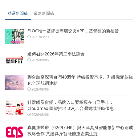
精選新聞稿
最新新聞稿
FLOC唯一基督徒專屬交友APP，基督徒的新福音
2021/03/29
遠傳召開2026年第二季法說會
2026/08/06
聯合航空深耕台灣40週年 持續投資市場、升級機隊並強
化全球航網連結
2026/08/06
社群觸及會變，品牌入口要掌握在自己手上：
Cloudmax 匯智推出 .tw／.台灣網域限時優惠
2026/08/06
真健康醫療（02697.HK）與天津具身智能創新中心達成
戰略合作 共建具身智能醫療產業生態