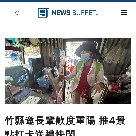
回到首頁
新聞稿分類
登入
刊登
竹縣邀長輩歡度重陽 推4景
點打卡送禮快閃