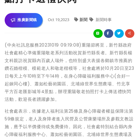
Oct 19,2023
新聞
新聞時事
推廣新聞稿
(中央社訊息服務20231019 09:19:08)重陽節將至，新竹縣政府
社會處精心準備重陽敬老系列活動祝賀新竹縣長者。新竹縣長楊
文科親訪祝賀縣內百歲人瑞外，也特別盛大表揚各鄉鎮市推薦的
鑽石婚楷模、模範老人和敬老楷模等，社會處將於10月20日至23
日每天上午10時至下午14時，在身心障礙福利服務中心(合好一
起錸同心樓)、蕭如松藝術園區、北埔綠世界生態農場、竹北享
平方百老匯影城等4景點，辦理重陽敬老拍照打卡上傳送禮快閃
活動，歡迎長者踴躍參加。
社會處表示，依據老人福利法第25條及身心障礙者權益保障法第
59條規定，老人及身障者進入民營及公營康樂場所及參觀文教設
施，應予以半價優待或免費優待。因此，社會處特別結合縣內身
心障礙福利服務中心、蕭如松藝術園區、北埔綠世界生態農場及