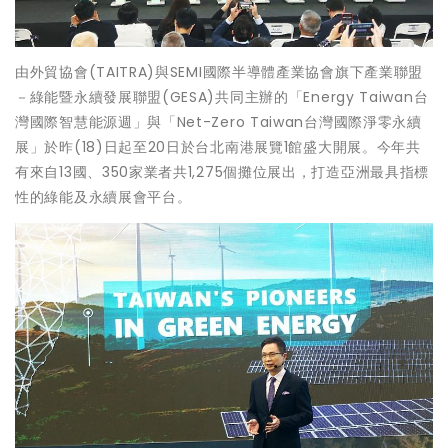
由外貿協會(TAITRA)與SEMI國際半導體產業協會旗下產業聯盟
－綠能暨永續發展聯盟(GESA)共同主辦的「Energy Taiwan台
灣國際智慧能源週」與「Net-Zero Taiwan台灣國際淨零永續
展」於昨(18)日起至20日於台北南港展覽1館盛大開展。今年共
有來自13國、350家業者共1,275個攤位展出，打造亞洲最具指標
性的綠能及永續展會平台。