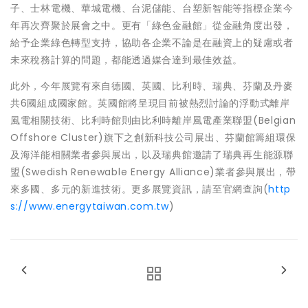
子、士林電機、華城電機、台泥儲能、台塑新智能等指標企業今
年再次齊聚於展會之中。更有「綠色金融館」從金融角度出發，
給予企業綠色轉型支持，協助各企業不論是在融資上的疑慮或者
未來稅務計算的問題，都能透過媒合達到最佳效益。
此外，今年展覽有來自德國、英國、比利時、瑞典、芬蘭及丹麥
共6國組成國家館。英國館將呈現目前被熱烈討論的浮動式離岸
風電相關技術、比利時館則由比利時離岸風電產業聯盟(Belgian
Offshore Cluster)旗下之創新科技公司展出、芬蘭館籌組環保
及海洋能相關業者參與展出，以及瑞典館邀請了瑞典再生能源聯
盟(Swedish Renewable Energy Alliance)業者參與展出，帶
來多國、多元的新進技術。更多展覽資訊，請至官網查詢(
http
s://www.energytaiwan.com.tw
)