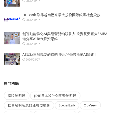
2026/08/07
HDBank 取得越南歷來最大規模國際銀團社會貸款
2026/08/07
創智動能強化AI與經營雙軸競爭力 投資長受臺大EMBA
邀分享AI時代投資思維
2026/08/07
ASUSx三麗鷗耍酷聯萌 潮玩開學祭搶抱AI筆電！
2026/08/07
熱門標籤
國際發明展
JDIE日本設計創意暨發明展
世界發明智慧財產聯盟總會
SocialLab
OpView