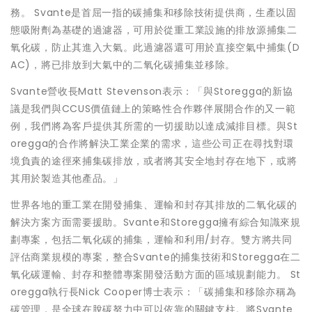
務。 Svante是首屈一指的碳捕集和移除技術提供商，生產以固
態吸附劑為基礎的過濾器，可用於從重工業設施的排放源捕集二
氧化碳，防止其進入大氣。此過濾器還可用於直接空氣中捕集(D
AC)，將已排放到大氣中的二氧化碳捕集並移除。
Svante營收長Matt Stevenson表示：「與Storegga的新協
議是我們與CCUS價值鏈上的策略性合作夥伴展開合作的又一範
例，我們將為客戶提供其所需的一切援助以達成減排目標。與St
oregga的合作將解決工業企業的需求，這些公司正在尋找對環
境負責的途徑來捕集碳排放，或者將其安全地封存在地下，或將
其用於製造其他產品。」
世界各地的重工業在開發捕集、運輸和封存其排放的二氧化碳的
解決方案方面需要援助。Svante和Storegga擁有綜合知識來規
劃專案，包括二氧化碳的捕集，運輸和利用/封存。雙方將共同
評估商業規模的專案，整合Svante的捕集技術和Storegga在二
氧化碳運輸、封存和整體專案開發活動方面的區域規劃能力。 St
oregga執行長Nick Cooper博士表示：「碳捕集和移除亦稱為
碳管理，是全球在脫碳努力中可以依靠的關鍵支柱。將Svante