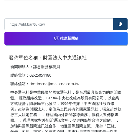
推廣新聞稿
發佈單位名稱：財團法人中央通訊社
新聞聯絡人：訊息服務核稿員
聯絡電話：02-25051180
聯絡信箱：
timtimcna@mail.cna.com.tw
中央通訊社是中華民國的國家通訊社，是台灣最具影響力的新聞媒
體。 經歷組織改造，1973年中央社改組為股份有限公司，以企業
方式經營；隨著民主化發展，1996年依據「中央通訊社設置條
例」改制為財團法人，定位為全民共有的國家通訊社，獨立超然執
行三大法定任務： ．辦理國內外新聞報導業務，服務大眾傳播媒
體。 ．辦理國家對外新聞通訊業務，促進國際對台灣之瞭解。 ．
加強與國際新聞通訊社合作，增進國際新聞交流。 秉持「正確、
領先、客觀、翔實」的基本原則，中央社專業新聞團隊每天以中、