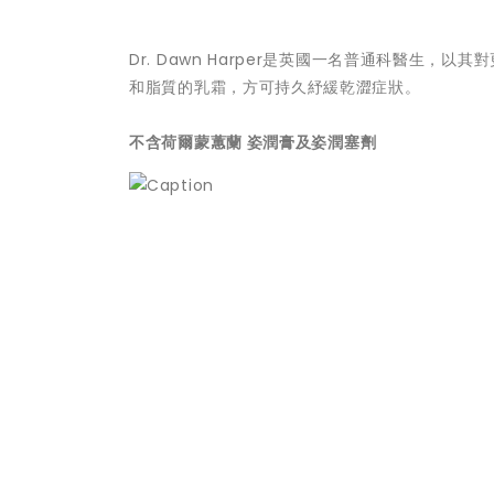
Dr. Dawn Harper是英國一名普通科醫生
和脂質的乳霜，方可持久紓緩乾澀症狀。
不含荷爾蒙蕙蘭
姿潤膏及姿潤塞劑