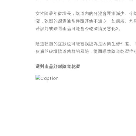
女性隨著年齡增長，陰道內的分泌會逐漸減少、令
澀，乾澀的感覺通常伴隨其他不適３，如痕癢、灼
若誤判或錯選產品可能會令乾澀情況惡化2。
陰道乾澀的症狀也可能被誤認為是因衛生條件差。
皮膚並破壞陰道菌群的風險，從而導致陰道乾澀症
選對產品紓緩陰道乾澀