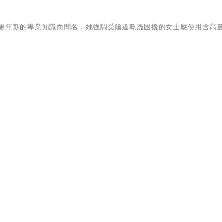
，以其對更年期的專業知識而聞名，她強調受陰道乾澀困擾的女士應使用含高