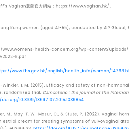
Vagisan蕙蘭官方網站：https://www.vagisan.hk/。
 Hong Kong women (aged 41-55), conducted by AIP Global, 
s://www.womens-health-concern.org/wp-content/uploads/
V2022-B.pdf
tps://www.fhs.gov.hk/english/health_info/woman/14768.h
ts-Winkler, I. M. (2015). Efficacy and safety of non-hormona
e, randomized trial.
Climacteric : the journal of the Internat
//doi.org/10.3109/13697137.2015.1036854
er, M., May, T. W., Masur, C., & Stute, P. (2022). Vaginal h
an estriol cream for treating symptoms of vulvovaginal atr
7
(5), e0266633.
https://doi.org/10.1371/journal.pone.026663