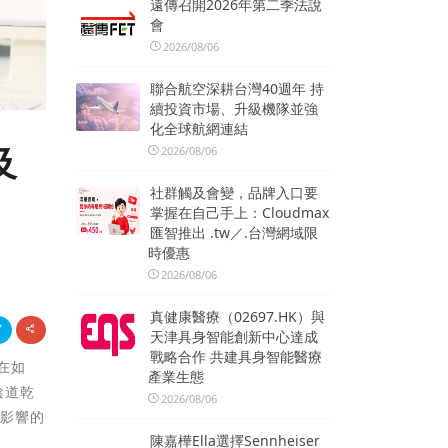
遠傳召開2026年第二季法說
會
2026/08/06
聯合航空深耕台灣40週年 持
續投資市場、升級機隊並強
化全球航網連結
及
2026/08/06
社群觸及會變，品牌入口要
掌握在自己手上：Cloudmax
匯智推出 .tw／.台灣網域限
時優惠
2026/08/06
真健康醫療（02697.HK）與
天津具身智能創新中心達成
戰略合作 共建具身智能醫療
在如
產業生態
陰道乾
2026/08/06
受影響的
陳嘉樺Ella選擇Sennheiser