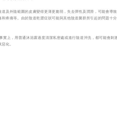
陰道及外陰範圍的皮膚變得更薄更脆弱，失去彈性及潤滑，可能會導
痛和疼痛等。由於陰道乾澀症狀可能與其他陰道菌群所引起的問題十
 事實上，用普通沐浴露過度清潔私密處或進行陰道沖洗，都可能會刺
狀惡化。