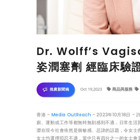
Dr. Wolff’s V
姿潤塞劑 經臨床驗
Oct 19,2023
商品與服務
推廣新聞稿
香港 -
Media OutReach
- 2023年10月18
廁、運動或工作等都無時無刻感到不適，日常生活
澀在現今社會依然是個敏感、忌諱的話題，令女士
女士均選擇啞忍不適，當中只有四分之一的女士會