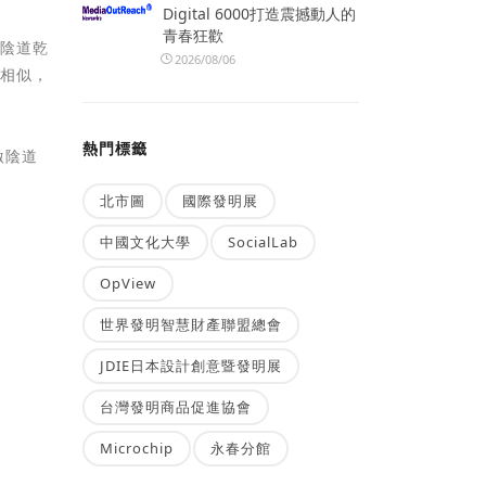
Digital 6000打造震撼動人的
青春狂歡
致陰道乾
2026/08/06
分相似，
熱門標籤
激陰道
北市圖
國際發明展
中國文化大學
SocialLab
OpView
世界發明智慧財產聯盟總會
JDIE日本設計創意暨發明展
台灣發明商品促進協會
Microchip
永春分館