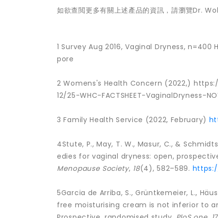
如欲查閲更多有關上述產品的資訊，請瀏覽Dr. Wolff's 
1 Survey Aug 2016, Vaginal Dryness, n=400
pore
2 Womens's Health Concern (2022,) http
12/25-WHC-FACTSHEET-VaginalDryness-NO
3 Family Health Service (2022, February)
ht
4Stute, P., May, T. W., Masur, C., & Schmid
edies for vaginal dryness: open, prospectiv
Menopause Society
,
18
(4), 582–589.
https:
5Garcia de Arriba, S., Grüntkemeier, L., Häus
free moisturising cream is not inferior to 
Prospective, randomised study.
PloS one
,
1