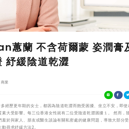
agisan蕙蘭 不含荷爾蒙 姿潤膏
證 紓緩陰道乾澀
商業
日 - 許多經歷更年期的女士，都因為陰道乾澀而飽受困擾、坐立不安，即使
質素大受影響。每三位香港女性就有二位受陰道乾澀困擾１。 然而，
們羞於與家人、朋友或醫生談論有關私密處的健康問題，導致大部分
主動尋求紓緩方法2。