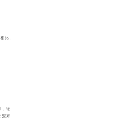
 相比，
用，能
姿潤塞