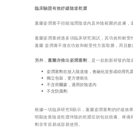
臨床驗證有效紓緩陰道乾澀
蕙蘭姿潤膏不但能滋潤陰道內及外陰範圍的皮膚，
蕙蘭姿潤膏經過多項臨床研究測試，其功效和耐受
蕙蘭 姿潤膏不僅在功效和耐受性方面取勝，而且數
另外
，
蕙蘭亦推出姿潤塞劑
，是一款創新研發的陰
姿潤塞劑在放入陰道後，會融化並形成幼滑乳
獨立包裝，更方便衛生
不含荷爾蒙，適用於陰道內
不含防腐劑
根據一項臨床研究6顯示，蕙蘭姿潤塞劑的紓緩效
明顯改善陰道乾澀伴隨的乾澀症狀包括痕癢、疼痛和
劑非常容易或容易使用。