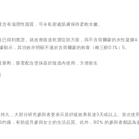
還含有滋潤性脂質，可令私密處肌膚保持柔軟水嫩。
性已得到實證。就改善陰道乾澀症狀方面，與不含荷爾蒙的水性凝膠4
據顯示，其功效亦明顯不遜於含荷爾蒙的軟膏（雌三醇0.1%）5。
道塞劑，毋需配合塗抹器於陰道內使用，方便衛生
霜
果持久，大部分研究參與者更表示其紓緩效果長達3天或以上。首次使
灼痛，有助提升參與女士的生活品質。此外，90% 的參與者都認為