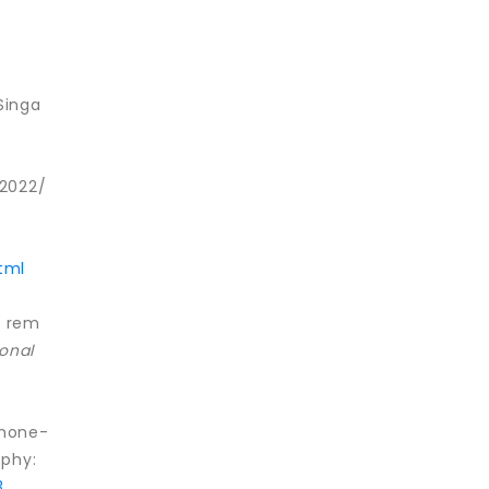
Singa
2022/
tml
l rem
ional
ormone-
ophy:
3