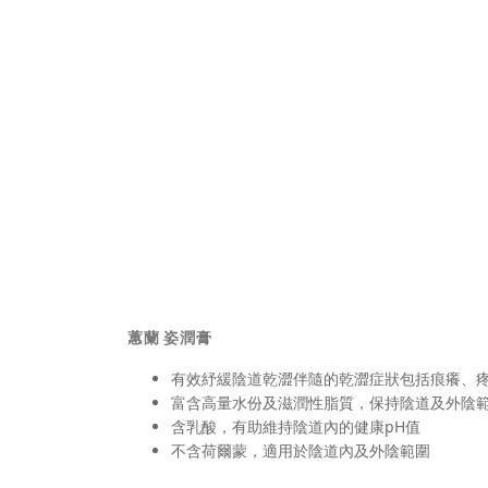
蕙蘭 姿潤膏
有效紓緩陰道乾澀伴隨的乾澀症狀包括痕癢、
富含高量水份及滋潤性脂質，保持陰道及外陰
含乳酸，有助維持陰道內的健康pH值
不含荷爾蒙，適用於陰道內及外陰範圍