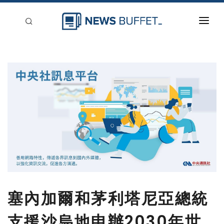
回到首頁
新聞稿分類
登入
刊登
塞內加爾和茅利塔尼亞總統
支援沙烏地申辦2030年世