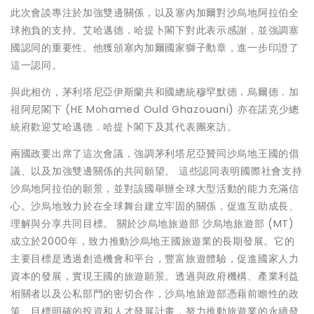
此次會談專注於加強雙邊關係，以及塞內加爾對沙烏地阿拉伯全
球抱負的支持。艾哈邁德．哈提卜閣下對此表示感謝，並強調塞
國認同的重要性。他獲頒塞內加爾國家獅子勳章，進一步印證了
這一認同。
與此相仿，茅利塔尼亞伊斯蘭共和國總統穆罕默德．烏爾德．加
祖阿尼閣下 (HE Mohamed Ould Ghazouani) 亦在諾克少總
統府歡迎艾哈邁德．哈提卜閣下及其代表團來訪。
兩國政要出席了這次會議，強調茅利塔尼亞贊同沙烏地王國的倡
議、以及加強雙邊關係的共同願望。 這些認同表明國際社會支持
沙烏地阿拉伯的願景，並對該國舉辦全球大型活動的能力充滿信
心。沙烏地致力於在全球舞台建立牢固的關係，促進互助成長、
理解與分享共同目標。 關於沙烏地旅遊部 沙烏地旅遊部 (MT)
成立於2000年，致力推動沙烏地王國旅遊業的長期發展。它的
主要目標是透過創造機會和平台，豐富旅遊體驗，促進國家人力
資本的發展，實現王國的旅遊願景。透過與政府機構、產業利益
相關者以及公私部門的密切合作，沙烏地旅遊部憑藉前瞻性的政
策、目標明確的投資和人才發展計畫，努力推動旅遊業的永續發