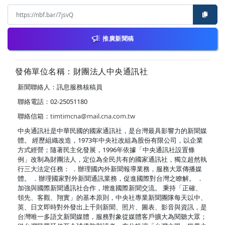
推廣新聞稿
發佈單位名稱：財團法人中央通訊社
新聞聯絡人：訊息服務核稿員
聯絡電話：02-25051180
聯絡信箱：
timtimcna@mail.cna.com.tw
中央通訊社是中華民國的國家通訊社，是台灣最具影響力的新聞媒
體。 經歷組織改造，1973年中央社改組為股份有限公司，以企業
方式經營；隨著民主化發展，1996年依據「中央通訊社設置條
例」改制為財團法人，定位為全民共有的國家通訊社，獨立超然執
行三大法定任務： ．辦理國內外新聞報導業務，服務大眾傳播媒
體。 ．辦理國家對外新聞通訊業務，促進國際對台灣之瞭解。 ．
加強與國際新聞通訊社合作，增進國際新聞交流。 秉持「正確、
領先、客觀、翔實」的基本原則，中央社專業新聞團隊每天以中、
英、日文即時對外發出上千則新聞、照片、圖表、影音與資訊，是
台灣唯一多語文新聞媒體，服務對象從媒體客戶擴大為閱聽大眾；