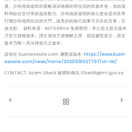
展。沙烏地旅遊部的策略深深植根於阿拉伯的民族本色，並由資
料和綜合交付系統提供動力。沙烏地旅遊部的核心使命是向世界
打開沙烏地阿拉伯的大門，讓美好的旅行故事天天在此交會，互
放光彩。 資料來源：AETOSWire 免責聲明：本公告之原文版本
乃官方授權版本。譯文僅供方便瞭解之用，煩請參照原文，原文
版本乃唯一具法律效力之版本。
請前往 businesswire.com 瀏覽源版本:
https://www.busin
esswire.com/news/home/20231016027797/zh-HK/
CONTACT: Azam Obeid 媒體與傳訊 ObeidA@mt.gov.sa