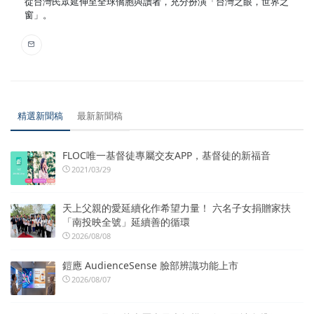
從台灣民眾延伸至全球僑胞與讀者，充分扮演「台灣之眼，世界之
窗」。
精選新聞稿
最新新聞稿
FLOC唯一基督徒專屬交友APP，基督徒的新福音
2021/03/29
天上父親的愛延續化作希望力量！ 六名子女捐贈家扶
「南投映全號」延續善的循環
2026/08/08
鎧應 AudienceSense 臉部辨識功能上市
2026/08/07