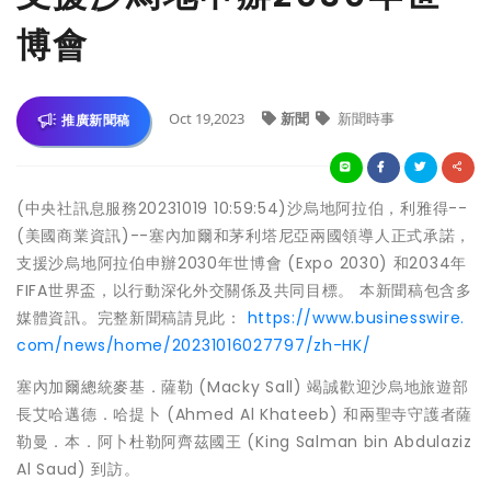
博會
Oct 19,2023
新聞
新聞時事
推廣新聞稿
(中央社訊息服務20231019 10:59:54)沙烏地阿拉伯，利雅得--
(美國商業資訊)--塞內加爾和茅利塔尼亞兩國領導人正式承諾，
支援沙烏地阿拉伯申辦2030年世博會 (Expo 2030) 和2034年
FIFA世界盃，以行動深化外交關係及共同目標。 本新聞稿包含多
媒體資訊。完整新聞稿請見此：
https://www.businesswire.
com/news/home/20231016027797/zh-HK/
塞內加爾總統麥基．薩勒 (Macky Sall) 竭誠歡迎沙烏地旅遊部
長艾哈邁德．哈提卜 (Ahmed Al Khateeb) 和兩聖寺守護者薩
勒曼．本．阿卜杜勒阿齊茲國王 (King Salman bin Abdulaziz
Al Saud) 到訪。