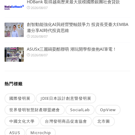
HDBank 取得越南歷來最大規模國際銀團社會貸款
2026/08/07
創智動能強化AI與經營雙軸競爭力 投資長受臺大EMBA
邀分享AI時代投資思維
2026/08/07
ASUSx三麗鷗耍酷聯萌 潮玩開學祭搶抱AI筆電！
2026/08/07
熱門標籤
國際發明展
JDIE日本設計創意暨發明展
世界發明智慧財產聯盟總會
SocialLab
OpView
中國文化大學
台灣發明商品促進協會
北市圖
ASUS
Microchip