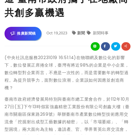
共創多贏機遇
Oct 19,2023
新聞
新聞時事
推廣新聞稿
(中央社訊息服務20231019 16:51:14)在物聯網及數位化的影響
下，數位發展正席捲全球，臺灣有將近98%的企業是中小企業，
數位轉型對企業而言，不應是一次性的，而是需要數年的轉型過
程。為提升競爭力，面對數位浪潮，企業該如何因應並創造商
機？
臺南市政府經濟發展局特別與臺南市總工業會合作，於112年10月
27日(五)下午13時假富強鑫精密工業股份有限公司創鑫大樓（臺
南市關廟區保東路269號）舉辦臺南市產業數位轉型技術應用交
流會「挖掘射出成型工藝數據的秘密」，以「市場萎縮」、「轉
型困境」兩大面向為主軸，邀請產、官、學界菁英出席交流會，