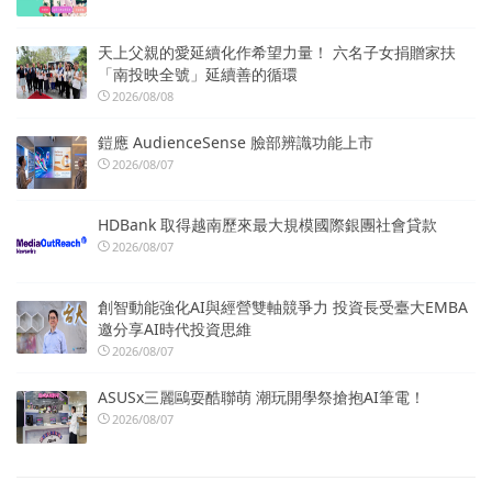
天上父親的愛延續化作希望力量！ 六名子女捐贈家扶
「南投映全號」延續善的循環
2026/08/08
鎧應 AudienceSense 臉部辨識功能上市
2026/08/07
HDBank 取得越南歷來最大規模國際銀團社會貸款
2026/08/07
創智動能強化AI與經營雙軸競爭力 投資長受臺大EMBA
邀分享AI時代投資思維
2026/08/07
ASUSx三麗鷗耍酷聯萌 潮玩開學祭搶抱AI筆電！
2026/08/07