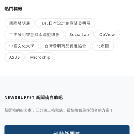
熱門標籤
國際發明展
JDIE日本設計創意暨發明展
世界發明智慧財產聯盟總會
SocialLab
OpView
中國文化大學
台灣發明商品促進協會
北市圖
ASUS
Microchip
NEWSBUFFET 新聞稿自助吧
新聞稿的好去處，三分鐘上稿完成，最快接觸最多讀者的方案！
刊登新聞稿