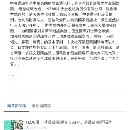
中央通訊社是中華民國的國家通訊社，是台灣最具影響力的新聞媒
體。 經歷組織改造，1973年中央社改組為股份有限公司，以企業
方式經營；隨著民主化發展，1996年依據「中央通訊社設置條
例」改制為財團法人，定位為全民共有的國家通訊社，獨立超然執
行三大法定任務： ．辦理國內外新聞報導業務，服務大眾傳播媒
體。 ．辦理國家對外新聞通訊業務，促進國際對台灣之瞭解。 ．
加強與國際新聞通訊社合作，增進國際新聞交流。 秉持「正確、
領先、客觀、翔實」的基本原則，中央社專業新聞團隊每天以中、
英、日文即時對外發出上千則新聞、照片、圖表、影音與資訊，是
台灣唯一多語文新聞媒體，服務對象從媒體客戶擴大為閱聽大眾；
從台灣民眾延伸至全球僑胞與讀者，充分扮演「台灣之眼，世界之
窗」。
精選新聞稿
最新新聞稿
FLOC唯一基督徒專屬交友APP，基督徒的新福音
2021/03/29