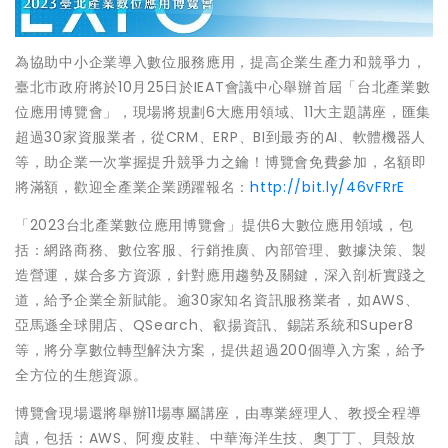
為協助中小企業導入數位服務應用，提高企業生產力和競爭力，
臺北市政府將於10月25日於IEAT會議中心舉辦首屆「台北產業數
位應用博覽會」，現場將規劃6大應用領域、11大主題講座，匯集
超過30家資服業者，從CRM、ERP、BI到最夯的AI、軟體機器人
等，助企業一次掌握提升競爭力之鑰！博覽會免費參加，名額即
將滿額，歡迎全產業企業踴躍報名：
http://bit.ly/46vFRrE
「2023台北產業數位應用博覽會」提供6大數位應用領域，包
括：網路商務、數位客服、行銷推廣、內部管理、數據決策、製
造營運，媒合多方資源，針對應用趨勢及關鍵，深入剖析實踐之
道，給予企業全新賦能。逾30家知名資訊服務業者，如AWS、
亞馬遜全球開店、QSearch、叡揚資訊、錫諾系統和Super8
等，將分享數位轉型解決方案，提供超過200個導入方案，給予
全方位的生態資源。
博覽會現場還將舉辦11場專屬講座，由專業經理人、教授全程導
讀，包括：AWS、阿瘦皮鞋、中華海洋生技、奧丁丁、貝殼放