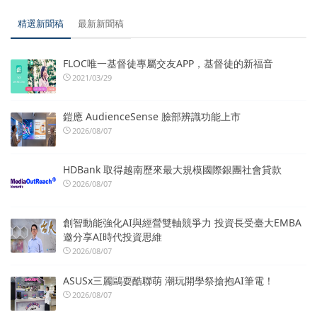
精選新聞稿
最新新聞稿
FLOC唯一基督徒專屬交友APP，基督徒的新福音
2021/03/29
鎧應 AudienceSense 臉部辨識功能上市
2026/08/07
HDBank 取得越南歷來最大規模國際銀團社會貸款
2026/08/07
創智動能強化AI與經營雙軸競爭力 投資長受臺大EMBA
邀分享AI時代投資思維
2026/08/07
ASUSx三麗鷗耍酷聯萌 潮玩開學祭搶抱AI筆電！
2026/08/07