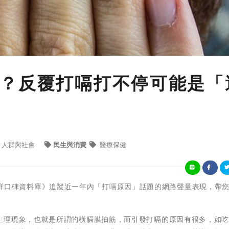
？反覆打嗝打不停可能是「
人群與社會
民生與消費
醫療保健
iew社群口碑資料庫》追蹤近一年內「打嗝原因」話題的網路聲量表現，帶
生理現象，也就是所謂的橫膈膜抽筋，而引發打嗝的原因有很多，如