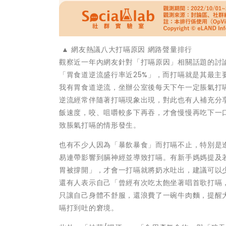
▲ 網友熱議八大打嗝原因 網路聲量排行
觀察近一年內網友針對「打嗝原因」相關話題的討
「胃食道逆流盛行率近25%」，而打嗝就是其最
我有胃食道逆流，坐辦公室後每天下午一定脹氣打
逆流經常伴隨著打嗝現象出現，對此也有人補充分
飯速度，咬、咀嚼較多下再吞，才會慢慢再吃下一
致脹氣打嗝的情形發生。
也有不少人因為「暴飲暴食」而打嗝不止，特別是
易連帶影響到膈神經並導致打嗝。有新手媽媽提及
胃被撐開」，才會一打嗝就將奶水吐出，建議可以
還有人表示自己「曾經有次吃太飽坐著唱首歌打嗝
只讓自己身體不舒服，還浪費了一碗牛肉麵，提醒
嗝打到吐的窘境。