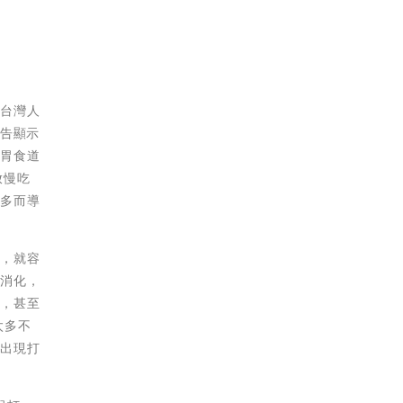
出台灣人
報告顯示
示胃食道
放慢吃
過多而導
時，就容
好消化，
外，甚至
太多不
會出現打