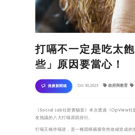
打嗝不一定是吃太飽
些」原因要當心！
Oct 30,2023
政府與教育
推廣新聞稿
《Social Lab社群實驗室》本次透過《OpV
友熱議的八大打嗝原因排行。
打嗝又稱作嗝逆，是一種因橫膈膜突然收縮造成的