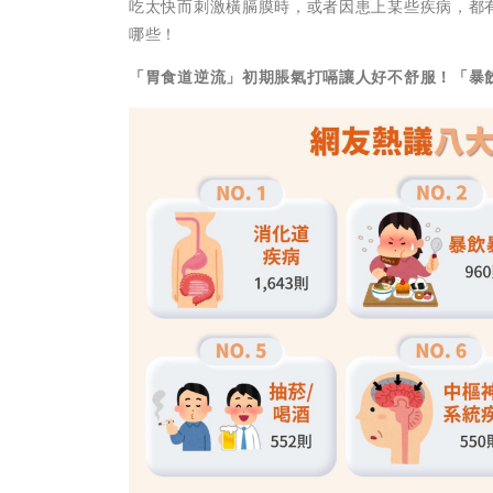
吃太快而刺激橫膈膜時，或者因患上某些疾病，都
哪些！
「胃食道逆流」初期脹氣打嗝讓人好不舒服！「暴