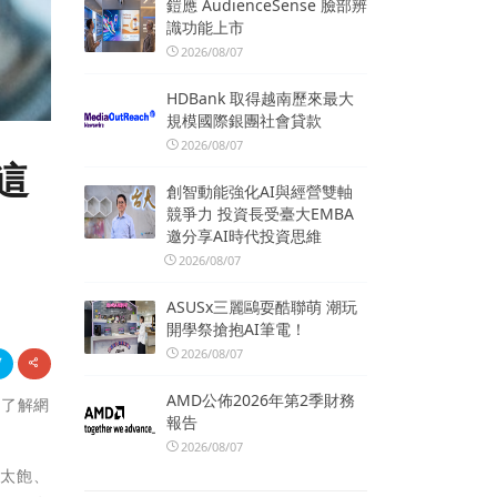
鎧應 AudienceSense 臉部辨
識功能上市
2026/08/07
HDBank 取得越南歷來最大
規模國際銀團社會貸款
2026/08/07
這
創智動能強化AI與經營雙軸
競爭力 投資長受臺大EMBA
邀分享AI時代投資思維
2026/08/07
ASUSx三麗鷗耍酷聯萌 潮玩
開學祭搶抱AI筆電！
2026/08/07
AMD公佈2026年第2季財務
您了解網
報告
2026/08/07
吃太飽、