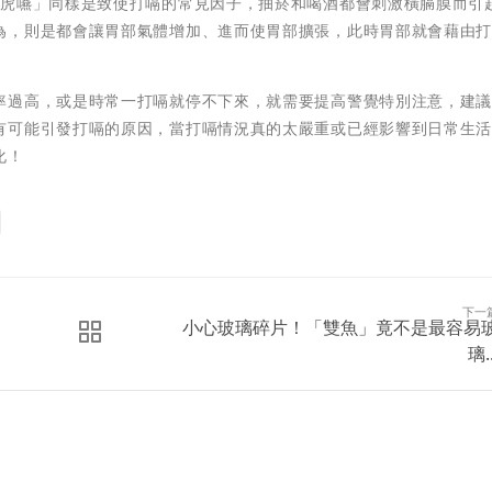
吞虎嚥」同樣是致使打嗝的常見因子，抽菸和喝酒都會刺激橫膈膜而引
為，則是都會讓胃部氣體增加、進而使胃部擴張，此時胃部就會藉由
率過高，或是時常一打嗝就停不下來，就需要提高警覺特別注意，建
有可能引發打嗝的原因，當打嗝情況真的太嚴重或已經影響到日常生
化！
下一
小心玻璃碎片！「雙魚」竟不是最容易
璃..