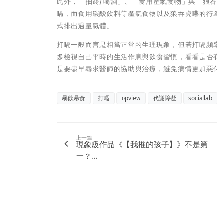
此外，「抽菸/喝酒」、「食用產氣食物」與「狼
嗝，而食用碳酸飲料等產氣食物以及狼吞虎嚥的行
式排出過量氣體。
打嗝一般而言是相當正常的生理現象，但若打嗝頻
多檢視自己平時的生活作息與飲食習慣，看看是否
是要盡早尋求醫師的協助與治療，避免病情更加惡
暴飲暴食
打嗝
opview
代謝障礙
sociallab
上一篇
現象級作品《【我推的孩子】》不是第
一？...