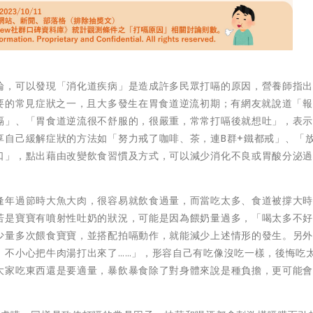
論，可以發現「消化道疾病」是造成許多民眾打嗝的原因，營養師指
主要的常見症狀之一，且大多發生在胃食道逆流初期；有網友就說道「
嗝」、「胃食道逆流很不舒服的，很嚴重，常常打嗝後就想吐」，表
享自己緩解症狀的方法如「努力戒了咖啡、茶，連B群+鐵都戒」、「
口」，點出藉由改變飲食習慣及方式，可以減少消化不良或胃酸分泌
逢年過節時大魚大肉，很容易就飲食過量，而當吃太多、食道被撐大
若是寶寶有噴射性吐奶的狀況，可能是因為餵奶量過多，「喝太多不
少量多次餵食寶寶，並搭配拍嗝動作，就能減少上述情形的發生。另
，不小心把牛肉湯打出來了……」，形容自己有吃像沒吃一樣，後悔吃
大家吃東西還是要適量，暴飲暴食除了對身體來說是種負擔，更可能