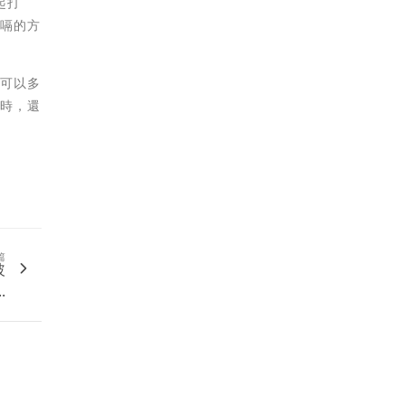
起打
打嗝的方
議可以多
活時，還
篇
玻
.