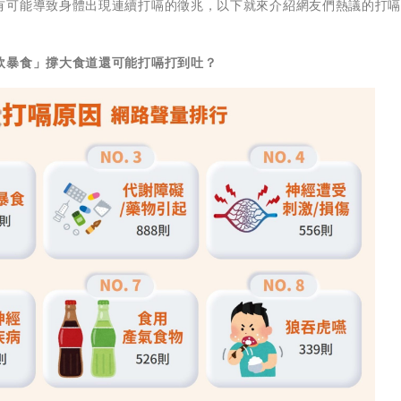
有可能導致身體出現連續打嗝的徵兆，以下就來介紹網友們熱議的打
飲暴食」撐大食道還可能打嗝打到吐？