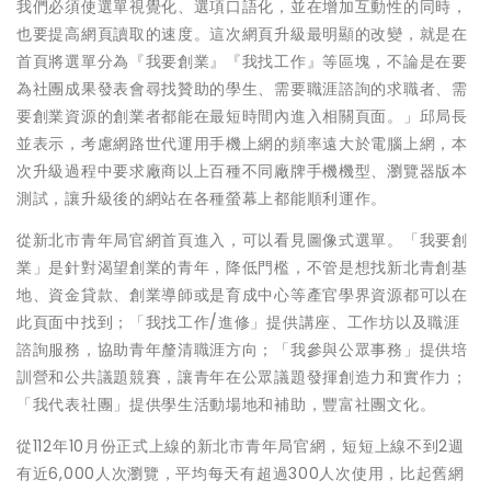
我們必須使選單視覺化、選項口語化，並在增加互動性的同時，
也要提高網頁讀取的速度。這次網頁升級最明顯的改變，就是在
首頁將選單分為『我要創業』『我找工作』等區塊，不論是在要
為社團成果發表會尋找贊助的學生、需要職涯諮詢的求職者、需
要創業資源的創業者都能在最短時間內進入相關頁面。」邱局長
並表示，考慮網路世代運用手機上網的頻率遠大於電腦上網，本
次升級過程中要求廠商以上百種不同廠牌手機機型、瀏覽器版本
測試，讓升級後的網站在各種螢幕上都能順利運作。
從新北市青年局官網首頁進入，可以看見圖像式選單。「我要創
業」是針對渴望創業的青年，降低門檻，不管是想找新北青創基
地、資金貸款、創業導師或是育成中心等產官學界資源都可以在
此頁面中找到；「我找工作/進修」提供講座、工作坊以及職涯
諮詢服務，協助青年釐清職涯方向；「我參與公眾事務」提供培
訓營和公共議題競賽，讓青年在公眾議題發揮創造力和實作力；
「我代表社團」提供學生活動場地和補助，豐富社團文化。
從112年10月份正式上線的新北市青年局官網，短短上線不到2週
有近6,000人次瀏覽，平均每天有超過300人次使用，比起舊網