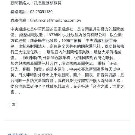
新聞聯絡人：訊息服務核稿員
聯絡電話：02-25051180
聯絡信箱：
timtimcna@mail.cna.com.tw
中央通訊社是中華民國的國家通訊社，是台灣最具影響力的新聞媒
體。 經歷組織改造，1973年中央社改組為股份有限公司，以企業
方式經營；隨著民主化發展，1996年依據「中央通訊社設置條
例」改制為財團法人，定位為全民共有的國家通訊社，獨立超然執
行三大法定任務： ．辦理國內外新聞報導業務，服務大眾傳播媒
體。 ．辦理國家對外新聞通訊業務，促進國際對台灣之瞭解。 ．
加強與國際新聞通訊社合作，增進國際新聞交流。 秉持「正確、
領先、客觀、翔實」的基本原則，中央社專業新聞團隊每天以中、
英、日文即時對外發出上千則新聞、照片、圖表、影音與資訊，是
台灣唯一多語文新聞媒體，服務對象從媒體客戶擴大為閱聽大眾；
從台灣民眾延伸至全球僑胞與讀者，充分扮演「台灣之眼，世界之
窗」。