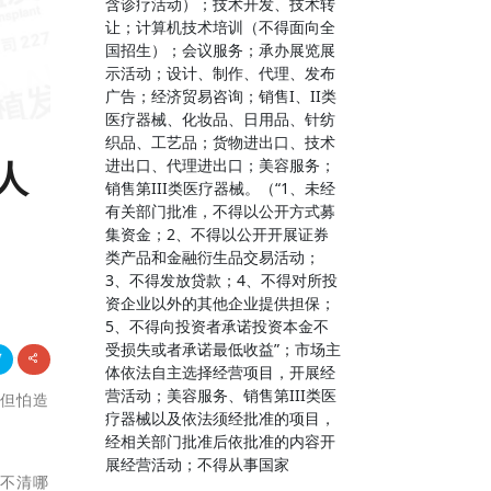
含诊疗活动）；技术开发、技术转
让；计算机技术培训（不得面向全
国招生）；会议服务；承办展览展
示活动；设计、制作、代理、发布
广告；经济贸易咨询；销售I、II类
医疗器械、化妆品、日用品、针纺
织品、工艺品；货物进出口、技术
人
进出口、代理进出口；美容服务；
销售第III类医疗器械。（“1、未经
有关部门批准，不得以公开方式募
集资金；2、不得以公开开展证券
类产品和金融衍生品交易活动；
3、不得发放贷款；4、不得对所投
资企业以外的其他企业提供担保；
5、不得向投资者承诺投资本金不
受损失或者承诺最低收益”；市场主
体依法自主选择经营项目，开展经
营活动；美容服务、销售第III类医
，但怕造
疗器械以及依法须经批准的项目，
经相关部门批准后依批准的内容开
展经营活动；不得从事国家
辨不清哪