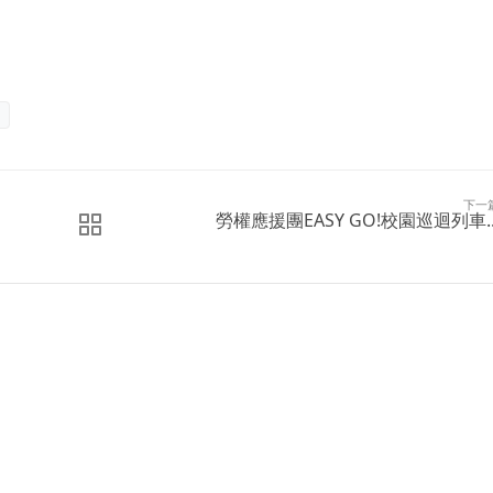
下一
勞權應援團EASY GO!校園巡迴列車..