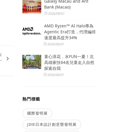
Galaxy Macau and Ant
Bank (Macao)
2026/08/07
AMD Ryzen™ AI Halo專為
Agentic Era打造，代理編排
速度最高提升34%
2026/08/07
篇
童心浪花．水FUN一夏！北
.
高雄家扶64名兒童走入自然
探索自我
2026/08/07
熱門標籤
國際發明展
JDIE日本設計創意暨發明展