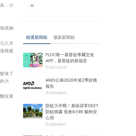
例高，小
看他或她
精選新聞稿
最新新聞稿
月七八月
做過植髮
FLOC唯一基督徒專屬交友
APP，基督徒的新福音
2021/03/29
植髮做了
AMD公佈2026年第2季財務
實的力
報告
2026/08/07
到醫院看
防蚊大作戰！臭味滾零DEET
防蚊噴霧 長效8小時 貓狗安
心用
2026/08/07