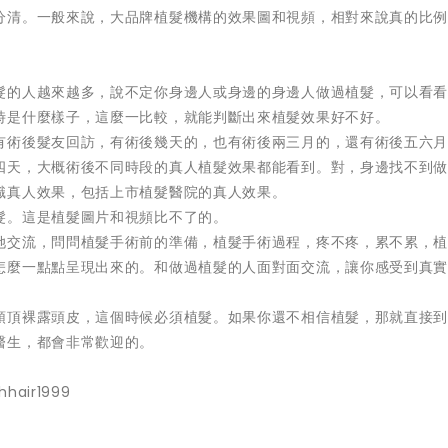
分清。一般來說，大品牌植髮機構的效果圖和視頻，相對來說真的比
。
髮的人越來越多，說不定你身邊人或身邊的身邊人做過植髮，可以看
時是什麼樣子，這麼一比較，就能判斷出來植髮效果好不好。
有術後髮友回訪，有術後幾天的，也有術後兩三月的，還有術後五六
四天，大概術後不同時段的真人植髮效果都能看到。對，身邊找不到
識真人效果，包括上市植髮醫院的真人效果。
髮。這是植髮圖片和視頻比不了的。
她交流，問問植髮手術前的準備，植髮手術過程，疼不疼，累不累，
怎麼一點點呈現出來的。和做過植髮的人面對面交流，讓你感受到真
頭頂裸露頭皮，這個時候必須植髮。如果你還不相信植髮，那就直接
醫生，都會非常歡迎的。
hhair1999