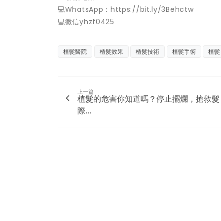
💻WhatsApp：https://bit.ly/3Behctw
💻微信yhzf0425
植髮醫院
植髮效果
植髮技術
植髮手術
植髮
上一篇
植髮的危害你知道嗎？停止擺爛，搶救髮
際...