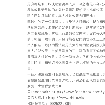
是真哪是假，即使植髮從業人員一疏忽也是不容易
品牌或是新品牌的植髮效果圖和視頻假的比例較高
現在回答具體問題，真人植髮效果去哪裡找？
李醫生的第一個建議是，從身邊人打聽起，現在植
的植髮效果，現在的頭髮是什麼樣子，以前沒植髮
第二個建議是，前往大品牌的植髮機構，它們每天
的，術後一兩年的，只要你能在它們的院部呆上三
的人的話，最好的辦法就是去大品牌的植髮醫院見
真人植髮效果，當然是最真的了，讓你真實了解植
見識真人植髮效果，還有一個好處，跟術後的他或
多長時間，植髮術後休息幾天上班，植髮的效果是
量。
一個人脫髮嚴重到毛囊壞死，也就是髮際線後退，
看植髮醫生做的案例圖片吧，只要是有正規執照的
脫髮、生髮聯繫我們❤️
💻Facebook：https://www.facebook.com/y
💻官方網址：http://www.zhifa.hk/
️🔊聯繫電話：19925224895