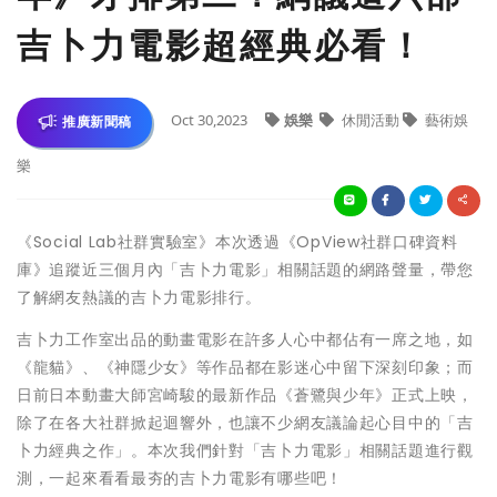
吉卜力電影超經典必看！
Oct 30,2023
娛樂
休閒活動
藝術娛
推廣新聞稿
樂
《Social Lab社群實驗室》本次透過《OpView社群口碑資料
庫》追蹤近三個月內「吉卜力電影」相關話題的網路聲量，帶您
了解網友熱議的吉卜力電影排行。
吉卜力工作室出品的動畫電影在許多人心中都佔有一席之地，如
《龍貓》、《神隱少女》等作品都在影迷心中留下深刻印象；而
日前日本動畫大師宮崎駿的最新作品《蒼鷺與少年》正式上映，
除了在各大社群掀起迴響外，也讓不少網友議論起心目中的「吉
卜力經典之作」。本次我們針對「吉卜力電影」相關話題進行觀
測，一起來看看最夯的吉卜力電影有哪些吧！