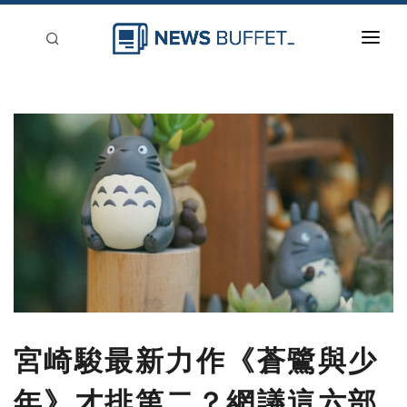
回到首頁
新聞稿分類
登入
刊登
宮崎駿最新力作《蒼鷺與少
年》才排第二？網議這六部