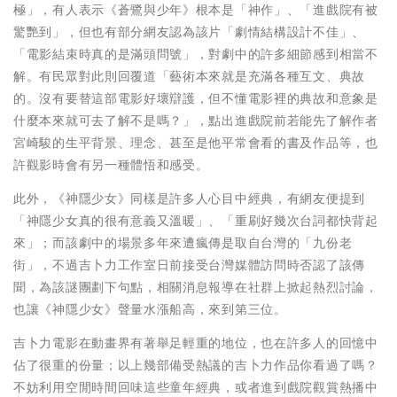
極」，有人表示《蒼鷺與少年》根本是「神作」、「進戲院有被
驚艷到」，但也有部分網友認為該片「劇情結構設計不佳」、
「電影結束時真的是滿頭問號」，對劇中的許多細節感到相當不
解。有民眾對此則回覆道「藝術本來就是充滿各種互文、典故
的。沒有要替這部電影好壞辯護，但不懂電影裡的典故和意象是
什麼本來就可去了解不是嗎？」，點出進戲院前若能先了解作者
宮崎駿的生平背景、理念、甚至是他平常會看的書及作品等，也
許觀影時會有另一種體悟和感受。
此外，《神隱少女》同樣是許多人心目中經典，有網友便提到
「神隱少女真的很有意義又溫暖」、「重刷好幾次台詞都快背起
來」；而該劇中的場景多年來遭瘋傳是取自台灣的「九份老
街」，不過吉卜力工作室日前接受台灣媒體訪問時否認了該傳
聞，為該謎團劃下句點，相關消息報導在社群上掀起熱烈討論，
也讓《神隱少女》聲量水漲船高，來到第三位。
吉卜力電影在動畫界有著舉足輕重的地位，也在許多人的回憶中
佔了很重的份量；以上幾部備受熱議的吉卜力作品你看過了嗎？
不妨利用空閒時間回味這些童年經典，或者進到戲院觀賞熱播中