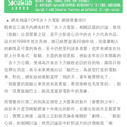
▲ 網友熱議TOP6吉卜力電影 網路聲量排行
觀察近三個月內網友針對「吉卜力電影」相關話題的討論，發現
《龍貓》位居聲量之冠，是不少影迷心目中的吉卜力代表作品。
該片於1988年首次亮相，雖已經歷超過30個年頭，但溫馨動人
的劇情及可愛的角色，至今仍然受到諸多喜愛；也常有網友在社
群上分享各式「龍貓」主題的旅宿景點，例如去年在日本開幕的
「吉卜力公園」便成為許多吉卜力鐵粉必訪的目的地，園區日前
也釋出消息，表示未來將推出以「貓巴士」為原型打造的電動
車。對此，網友紛紛激動直呼「我的天，童年被實體化了」、
「我最愛的龍貓公車竟然有真實版，希望座椅也毛茸茸的」，期
待「現實版貓巴士」能高度還原電影中的形象。
而聲量排行第二的則為近期登上大螢幕的新片《蒼鷺與少年》。
由於本片是宮崎駿睽違十年推出的新作，在播出前就吊足觀眾胃
口，實際上映後，論壇上立刻就充滿各種關於「劇情」、「觀影
心得」的相關討論；然而討論區中針對該片的評價相當「兩