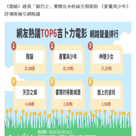
《龍貓》經典「貓巴士」實體化令粉絲引頸期盼 《蒼鷺與少年》
評價兩極引網熱議