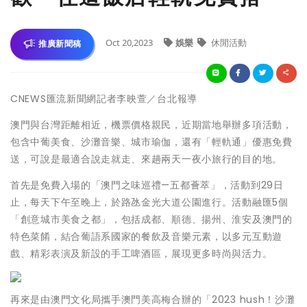
Oct 20,2023
娛樂
休閒活動
推廣新聞稿
CNEWS匯流新聞網記者李映萱／台北報導
澳門與台灣距離相近，機票價格親民，近期當地舉辦多項活動，
包含中葡美食、沙灘音樂、城市瑜伽，還有「輕軌通」優惠免費
送，可說是最適合說走就走、來趟兩天一夜小旅行的目的地。
首先是免費入場的「澳門之味巡禮—五都薈萃」，活動到29日
止，每天下午至晚上，於路氹金光大道公園進行。活動融匯5個
「創意城市美食之都」，包括成都、順德、揚州、淮安及澳門的
特色菜餚，結合葡語系國家的餐飲及音樂元素，以多元互動遊
戲、精彩表演及新設的手工啤酒區，展現更多時尚與活力。
再來是由澳門文化局攜手澳門美高梅合辦的「2023 hush！沙灘