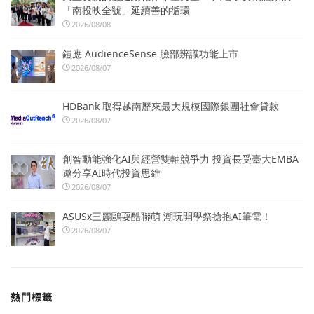
「南投映全號」延續善的循環
2026/08/08
鎧應 AudienceSense 臉部辨識功能上市
2026/08/07
HDBank 取得越南歷來最大規模國際銀團社會貸款
2026/08/07
創智動能強化AI與經營雙軸競爭力 投資長受臺大EMBA
邀分享AI時代投資思維
2026/08/07
ASUSx三麗鷗耍酷聯萌 潮玩開學祭搶抱AI筆電！
2026/08/07
熱門標籤