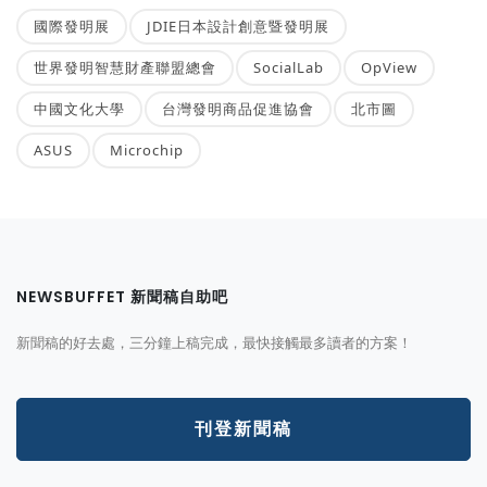
國際發明展
JDIE日本設計創意暨發明展
世界發明智慧財產聯盟總會
SocialLab
OpView
中國文化大學
台灣發明商品促進協會
北市圖
ASUS
Microchip
NEWSBUFFET 新聞稿自助吧
新聞稿的好去處，三分鐘上稿完成，最快接觸最多讀者的方案！
刊登新聞稿