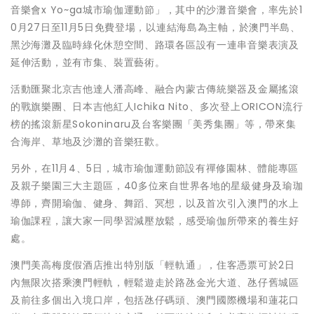
音樂會x Yo~ga城市瑜伽運動節」，其中的沙灘音樂會，率先於1
0月27日至11月5日免費登場，以連結海島為主軸，於澳門半島、
黑沙海灘及臨時綠化休憩空間、路環各區設有一連串音樂表演及
延伸活動，並有市集、裝置藝術。
活動匯聚北京吉他達人潘高峰、融合內蒙古傳統樂器及金屬搖滾
的戰旗樂團、日本吉他紅人Ichika Nito、多次登上ORICON流行
榜的搖滾新星Sokoninaru及台客樂團「美秀集團」等，帶來集
合海岸、草地及沙灘的音樂狂歡。
另外，在11月4、5日，城市瑜伽運動節設有禪修園林、體能專區
及親子樂園三大主題區，40多位來自世界各地的星級健身及瑜珈
導師，齊開瑜伽、健身、舞蹈、冥想，以及首次引入澳門的水上
瑜伽課程，讓大家一同學習減壓放鬆，感受瑜伽所帶來的養生好
處。
澳門美高梅度假酒店推出特別版「輕軌通」，住客憑票可於2日
內無限次搭乘澳門輕軌，輕鬆遊走於路氹金光大道、氹仔舊城區
及前往多個出入境口岸，包括氹仔碼頭、澳門國際機場和蓮花口