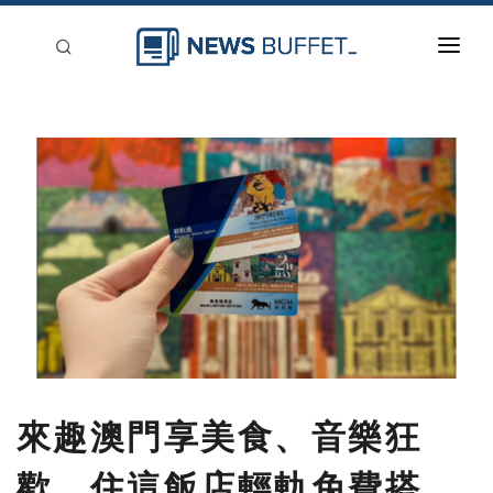
回到首頁
新聞稿分類
登入
刊登
來趣澳門享美食、音樂狂
歡 住這飯店輕軌免費搭