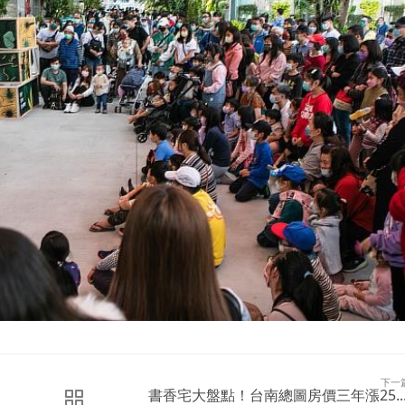
下一
書香宅大盤點！台南總圖房價三年漲25...