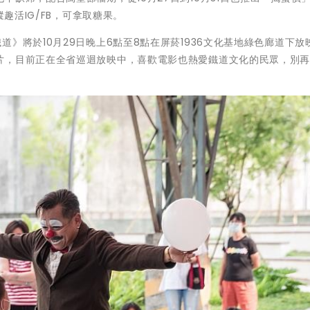
趣活IG/FB，可拿取糖果。
》將於10月29日晚上6點至8點在屏菸1936文化基地綠色廊道下放
片，目前正在全省巡迴放映中，喜歡電影也熱愛鐵道文化的民眾，別