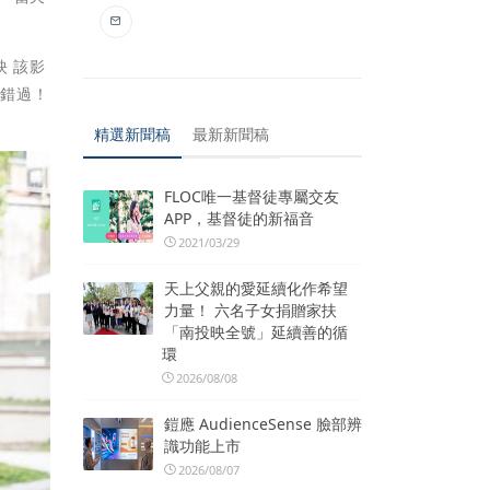
映 該影
再錯過！
精選新聞稿
最新新聞稿
FLOC唯一基督徒專屬交友
APP，基督徒的新福音
2021/03/29
天上父親的愛延續化作希望
力量！ 六名子女捐贈家扶
「南投映全號」延續善的循
環
2026/08/08
鎧應 AudienceSense 臉部辨
識功能上市
2026/08/07