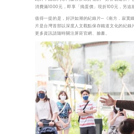
消費滿1000元，即享「搗蛋價」現折100元，另追蹤
值得一提的是，好評如潮的紀錄片─《南方．寂寞鐵道
片是台灣首部以深度人文觀點保存鐵道文化的紀錄
更多資訊請隨時關注屏菸官網、臉書。