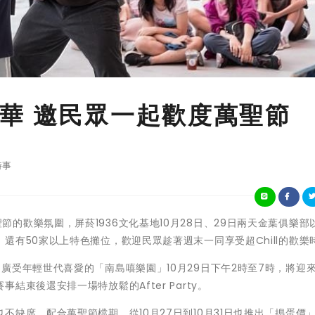
華 邀民眾一起歡度萬聖節
時事
西洋萬聖節的歡樂氛圍，屏菸1936文化基地10月28日、29日兩天金葉俱樂
還有50家以上特色攤位，歡迎民眾趁著週末一同享受超Chill的歡樂
廣受年輕世代喜愛的「南島嘻樂園」10月29日下午2時至7時，將迎
束後還安排一場特放鬆的After Party。
缺席，配合萬聖節檔期，從10月27日到10月31日也推出「搗蛋價