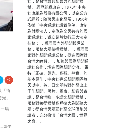
社，是台灣最具影響力的新聞媒
體。 經歷組織改造，1973年中央
社改組為股份有限公司，以企業方
式經營；隨著民主化發展，1996年
依據「中央通訊社設置條例」改制
為財團法人，定位為全民共有的國
家通訊社，獨立超然執行三大法定
任務： ．辦理國內外新聞報導業
務，服務大眾傳播媒體。 ．辦理國
家對外新聞通訊業務，促進國際對
台灣之瞭解。 ．加強與國際新聞通
訊社合作，增進國際新聞交流。 秉
持「正確、領先、客觀、翔實」的
基本原則，中央社專業新聞團隊每
天以中、英、日文即時對外發出上
部以「街
千則新聞、照片、圖表、影音與資
訊，是台灣唯一多語文新聞媒體，
時光。
服務對象從媒體客戶擴大為閱聽大
來一場
眾；從台灣民眾延伸至全球僑胞與
讀者，充分扮演「台灣之眼，世界
之窗」。
」─當天