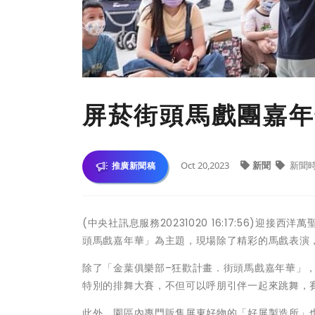
屏菸街頭馬戲團嘉年
Oct 20,2023
新聞
新聞
推廣新聞稿
(中央社訊息服務20231020 16:17:56)迎接
頭馬戲嘉年華」為主題，現場除了精彩的馬戲表演，
除了「金葉俱樂部–狂歡計畫．街頭馬戲嘉年華」，
特別的排舞大賽，不但可以呼朋引伴一起來跳舞，賽事結
此外，園區內專門販售屏東好物的「好屏製造所」也不