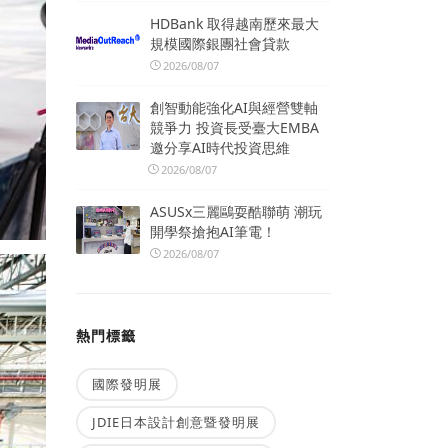
HDBank 取得越南歷來最大
規模國際銀團社會貸款
2026/08/07
創智動能強化AI與經營雙軸
競爭力 投資長受臺大EMBA
邀分享AI時代投資思維
2026/08/07
ASUSx三麗鷗耍酷聯萌 潮玩
開學祭搶抱AI筆電！
2026/08/07
熱門標籤
國際發明展
JDIE日本設計創意暨發明展