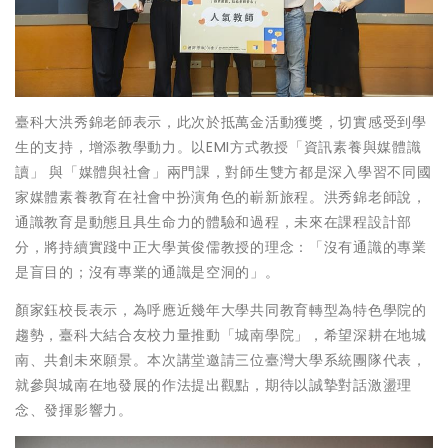
臺科大洪秀錦老師表示，此次於抵萬金活動獲獎，切實感受到學
生的支持，增添教學動力。以EMI方式教授「資訊素養與媒體識
讀」 與「媒體與社會」兩門課，對師生雙方都是深入學習不同國
家媒體素養教育在社會中扮演角色的嶄新旅程。洪秀錦老師說，
通識教育是動態且具生命力的體驗和過程，未來在課程設計部
分，將持續實踐中正大學黃俊儒教授的理念：「沒有通識的專業
是盲目的；沒有專業的通識是空洞的」。
顏家鈺校長表示，為呼應近幾年大學共同教育轉型為特色學院的
趨勢，臺科大結合友校力量推動「城南學院」，希望深耕在地城
南、共創未來願景。本次講堂邀請三位臺灣大學系統團隊代表，
就參與城南在地發展的作法提出觀點，期待以誠摯對話激盪理
念、發揮影響力。