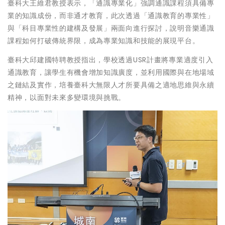
臺科大王維君教授表示，「通識專業化」強調通識課程須具備專
業的知識成份，而非通才教育，此次透過「通識教育的專業性」
與「科目專業性的建構及發展」兩面向進行探討，說明音樂通識
課程如何打破傳統界限，成為專業知識和技能的展現平台。
臺科大邱建國特聘教授指出，學校透過USR計畫將專業適度引入
通識教育，讓學生有機會增加知識廣度，並利用國際與在地場域
之鏈結及實作，培養臺科大無限人才所要具備之適地思維與永續
精神，以面對未來多變環境與挑戰。