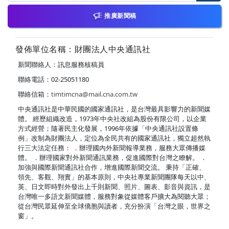
推廣新聞稿
發佈單位名稱：財團法人中央通訊社
新聞聯絡人：訊息服務核稿員
聯絡電話：02-25051180
聯絡信箱：
timtimcna@mail.cna.com.tw
中央通訊社是中華民國的國家通訊社，是台灣最具影響力的新聞媒
體。 經歷組織改造，1973年中央社改組為股份有限公司，以企業
方式經營；隨著民主化發展，1996年依據「中央通訊社設置條
例」改制為財團法人，定位為全民共有的國家通訊社，獨立超然執
行三大法定任務： ．辦理國內外新聞報導業務，服務大眾傳播媒
體。 ．辦理國家對外新聞通訊業務，促進國際對台灣之瞭解。 ．
加強與國際新聞通訊社合作，增進國際新聞交流。 秉持「正確、
領先、客觀、翔實」的基本原則，中央社專業新聞團隊每天以中、
英、日文即時對外發出上千則新聞、照片、圖表、影音與資訊，是
台灣唯一多語文新聞媒體，服務對象從媒體客戶擴大為閱聽大眾；
從台灣民眾延伸至全球僑胞與讀者，充分扮演「台灣之眼，世界之
窗」。