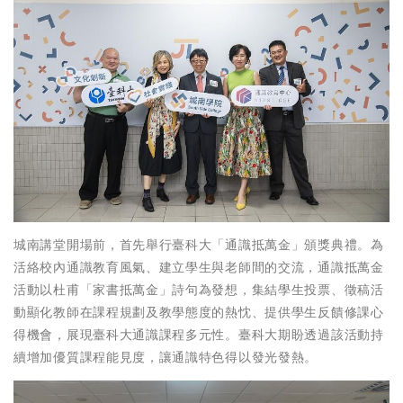
城南講堂開場前，首先舉行臺科大「通識抵萬金」頒獎典禮。為
活絡校內通識教育風氣、建立學生與老師間的交流，通識抵萬金
活動以杜甫「家書抵萬金」詩句為發想，集結學生投票、徵稿活
動顯化教師在課程規劃及教學態度的熱忱、提供學生反饋修課心
得機會，展現臺科大通識課程多元性。臺科大期盼透過該活動持
續增加優質課程能見度，讓通識特色得以發光發熱。