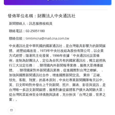
發佈單位名稱：財團法人中央通訊社
新聞聯絡人：訊息服務核稿員
聯絡電話：02-25051180
聯絡信箱：
timtimcna@mail.cna.com.tw
中央通訊社是中華民國的國家通訊社，是台灣最具影響力的新聞媒
體。 經歷組織改造，1973年中央社改組為股份有限公司，以企業
方式經營；隨著民主化發展，1996年依據「中央通訊社設置條
例」改制為財團法人，定位為全民共有的國家通訊社，獨立超然執
行三大法定任務： ．辦理國內外新聞報導業務，服務大眾傳播媒
體。 ．辦理國家對外新聞通訊業務，促進國際對台灣之瞭解。 ．
加強與國際新聞通訊社合作，增進國際新聞交流。 秉持「正確、
領先、客觀、翔實」的基本原則，中央社專業新聞團隊每天以中、
英、日文即時對外發出上千則新聞、照片、圖表、影音與資訊，是
台灣唯一多語文新聞媒體，服務對象從媒體客戶擴大為閱聽大眾；
從台灣民眾延伸至全球僑胞與讀者，充分扮演「台灣之眼，世界之
窗」。