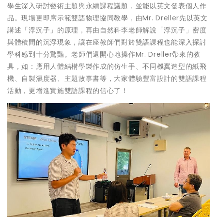
學生深入研討藝術主題與永續課程議題，並能以英文發表個人作
品。現場更即席示範雙語物理協同教學，由Mr. Dreller先以英文
講述「浮沉子」的原理，再由自然科李老師解說「浮沉子」密度
與體積間的沉浮現象，讓在座教師們對於雙語課程也能深入探討
學科感到十分驚豔。老師們還開心地操作Mr. Dreller帶來的教
具，如：應用人體結構學製作成的仿生手、不同機翼造型的紙飛
機、自製濕度器、主題故事書等，大家體驗豐富設計的雙語課程
活動，更增進實施雙語課程的信心了！