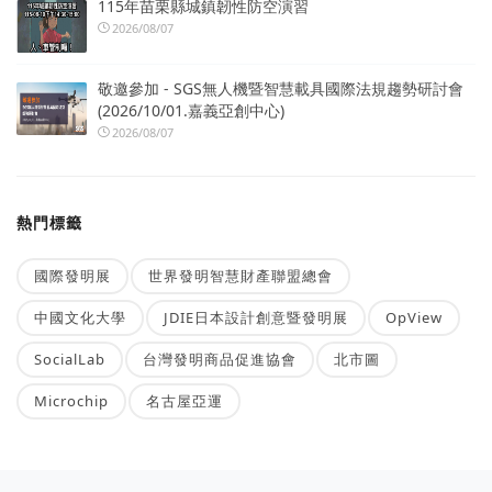
115年苗栗縣城鎮韌性防空演習
2026/08/07
敬邀參加 - SGS無人機暨智慧載具國際法規趨勢研討會
(2026/10/01.嘉義亞創中心)
2026/08/07
熱門標籤
國際發明展
世界發明智慧財產聯盟總會
中國文化大學
JDIE日本設計創意暨發明展
OpView
SocialLab
台灣發明商品促進協會
北市圖
Microchip
名古屋亞運