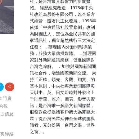
社，是台灣最具影響力的新聞媒
體。 經歷組織改造，1973年中央
社改組為股份有限公司，以企業方
式經營；隨著民主化發展，1996年
依據「中央通訊社設置條例」改制
為財團法人，定位為全民共有的國
家通訊社，獨立超然執行三大法定
任務： ．辦理國內外新聞報導業
務，服務大眾傳播媒體。 ．辦理國
家對外新聞通訊業務，促進國際對
台灣之瞭解。 ．加強與國際新聞通
訊社合作，增進國際新聞交流。 秉
持「正確、領先、客觀、翔實」的
基本原則，中央社專業新聞團隊每
天以中、英、日文即時對外發出上
春東門廣
千則新聞、照片、圖表、影音與資
訊，是台灣唯一多語文新聞媒體，
合觀
服務對象從媒體客戶擴大為閱聽大
文古蹟及
眾；從台灣民眾延伸至全球僑胞與
讀者，充分扮演「台灣之眼，世界
之窗」。
當初締結