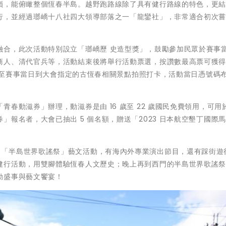
嶺，能俯瞰整個恆春半島。越野跑路線除了具有健行路線的特色，更
行，並經過瑯嶠十八社四大領導部落之一「龍鑾社」，非常適合初次
融合，此次活動特別設立「瑯嶠歷 史造型獎」，鼓勵參加民眾於賽事
商人、清代官兵等，活動結束後將舉行活動票選，按讚數最高票可獲
月底至賽事當日到大會指定的古恆春相關景點拍照打卡，活動當日憑號碼
春動滋券」辦理，動滋券是由 16 歲至 22 歲國民免費領用，可用
報名者，大會已抽出 5 個名額，贈送「2023 日本航空墾丁國際
月 22 日「半島世界歌謠祭」藝文活動，有海內外專業演出節目，還有踩街
健行活動，用雙腳體驗恆春人文歷史；晚上再到西門的半島世界歌謠
動盛事與藝文饗宴！