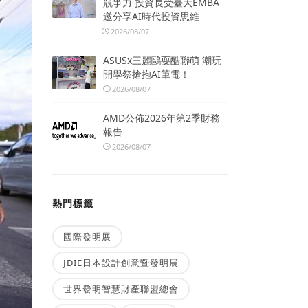
競爭力 投資長受臺大EMBA
邀分享AI時代投資思維
2026/08/07
ASUSx三麗鷗耍酷聯萌 潮玩
開學祭搶抱AI筆電！
2026/08/07
AMD公佈2026年第2季財務
報告
2026/08/07
熱門標籤
國際發明展
JDIE日本設計創意暨發明展
世界發明智慧財產聯盟總會