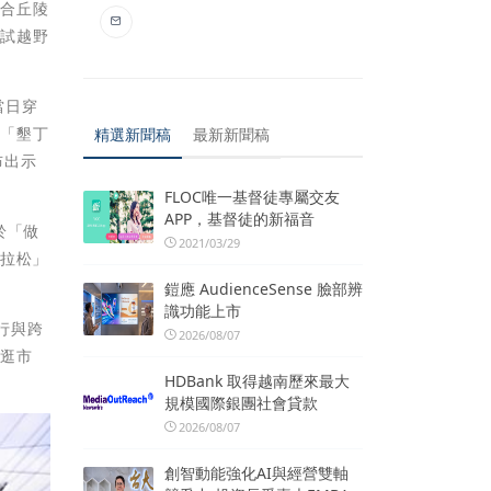
結合丘陵
嘗試越野
當日穿
得「墾丁
精選新聞稿
最新新聞稿
布出示
FLOC唯一基督徒專屬交友
APP，基督徒的新福音
於「做
2021/03/29
馬拉松」
鎧應 AudienceSense 臉部辨
識功能上市
遊行與跨
2026/08/07
祭逛市
HDBank 取得越南歷來最大
規模國際銀團社會貸款
2026/08/07
創智動能強化AI與經營雙軸