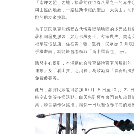
「南岬之盟」之地；接著前往恆春八景之一的赤牛
與山徑的地貌，一路往斯卡羅的聖山「大尖山」前
跑的朋友來挑戰。
為了讓民眾更能感受古代恆春瑯嶠地區的多元族群
著相關歷史服裝，如斯卡羅勇士、客家農夫、閩南
福華渡假飯店」住宿券 1 張。還有，民眾從 9 
手機畫面，就能於會場領取「斯卡羅背包」1份。
體發中心提到，本活動結合教育部體育署所規劃的「青
運動」及「看比賽」之消費，為鼓勵持「青春動滋券」
免費參賽券。
此外，參賽民眾還可參加 10 月 18 日至 10 
時空市集等多樣活動。白天先到恆春東門參加越野
集，聽音樂作伙搖擺，讓你一日玩遍恆春半島的運