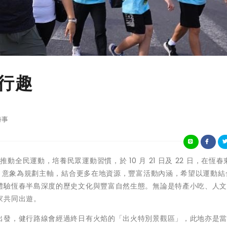
健行趣
時事
政府為推動全民運動，培養民眾運動習慣，於 10 月 21 日及 22 日，在恆
羅」意象為規劃主軸，結合更多在地資源，豐富活動內涵，希望以運動結
體驗恆春半島深度的歷史文化與豐富自然生態。無論是特產小吃、人
家共同出遊。
出發，健行路線會經過終日有火焰的「出火特別景觀區」，此地亦是