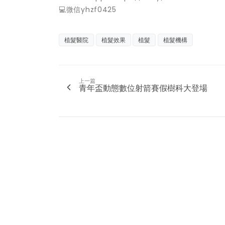
💻微信yhzf0425
植髮醫院
植髮效果
植髮
植髮機構
上一篇
青年盃動態數位射箭賽假樹科大登場