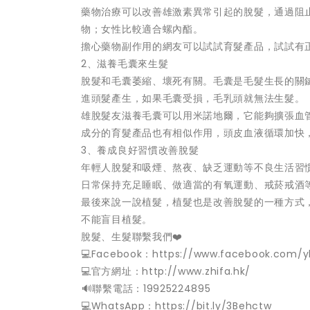
藥物治療可以改善雄激素異常引起的脫髮，通過阻
物；女性比較適合螺內酯。
擔心藥物副作用的網友可以試試育髮產品，試試有
2、滋養毛囊來生髮
脫髮和毛囊萎縮、壞死有關。毛囊是毛髮生長的關
進頭髮產生，如果毛囊受損，毛乳頭就無法生髮。
雄脫髮友滋養毛囊可以用米諾地爾，它能夠擴張血
成分的育髮產品也有相似作用，頭皮血液循環加快
3、養成良好習慣改善脫髮
年輕人脫髮和吸煙、熬夜、缺乏運動等不良生活習
日常保持充足睡眠、做適當的有氧運動、戒菸戒酒
最後來說一說植髮，植髮也是改善脫髮的一種方式
不能盲目植髮。
脫髮、生髮聯繫我們❤️
💻Facebook：https://www.facebook.com/y
💻官方網址：http://www.zhifa.hk/
️🔊聯繫電話：19925224895
💻WhatsApp：https://bit.ly/3Behctw