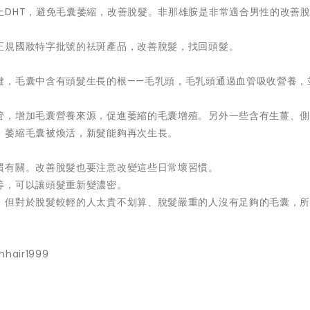
止DHT，避免毛囊萎縮，改善脫髮。非那雄胺是非常適合男性的改善
正規國妝特字批號的祛斑產品，改善脫髮，找回頭髮。
鍵，毛囊中含有頭髮生長的根——毛乳頭，毛乳頭通過血管吸收營養，
管，增加毛囊營養來源，促進萎縮的毛囊增殖。另外一些含有生薑、
，萎縮毛囊被煥活，新髮能夠再次生長。
慣有關。改善脫髮也要注意改變這些日常壞習慣。
等，可以讓頭髮重新變濃密。
，但對於脫髮較輕的人太貴不划算、脫髮嚴重的人沒有足夠的毛囊，
hhair1999