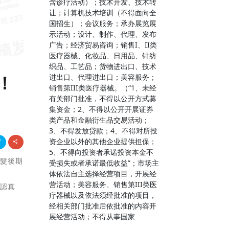
含诊疗活动）；技术开发、技术转
让；计算机技术培训（不得面向全
国招生）；会议服务；承办展览展
示活动；设计、制作、代理、发布
广告；经济贸易咨询；销售I、II类
医疗器械、化妆品、日用品、针纺
织品、工艺品；货物进出口、技术
！
进出口、代理进出口；美容服务；
销售第III类医疗器械。（“1、未经
有关部门批准，不得以公开方式募
集资金；2、不得以公开开展证券
类产品和金融衍生品交易活动；
3、不得发放贷款；4、不得对所投
资企业以外的其他企业提供担保；
5、不得向投资者承诺投资本金不
脫髮後期
受损失或者承诺最低收益”；市场主
体依法自主选择经营项目，开展经
营活动；美容服务、销售第III类医
定認真
疗器械以及依法须经批准的项目，
经相关部门批准后依批准的内容开
展经营活动；不得从事国家
。