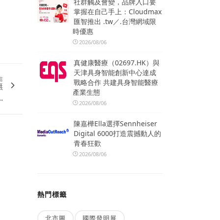
社群觸及會變，品牌入口要
掌握在自己手上：Cloudmax
匯智推出 .tw／.台灣網域限
時優惠
2026/08/06
真健康醫療（02697.HK）與
天津具身智能創新中心達成
篇
戰略合作 共建具身智能醫療
無
產業生態
.
2026/08/06
陳嘉樺Ella選擇Sennheiser
Digital 6000打造震撼動人的
青春狂歡
2026/08/06
熱門標籤
北市圖
國際發明展