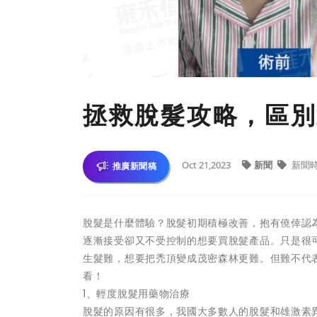
拯救脫髮攻略，區別
Oct 21,2023
新聞
新聞
推廣新聞稿
脫髮是什麼體驗？脫髮初期積極改善，抱有僥倖認
逐漸接受卻又不受控制的想要買脫髮產品。只是很
生髮難，想要把禿頂變成茂密森林更難。但難不代
看！
1、輕度脫髮用藥物治療
脫髮的原因有很多，我國大多數人的脫髮和雄激素